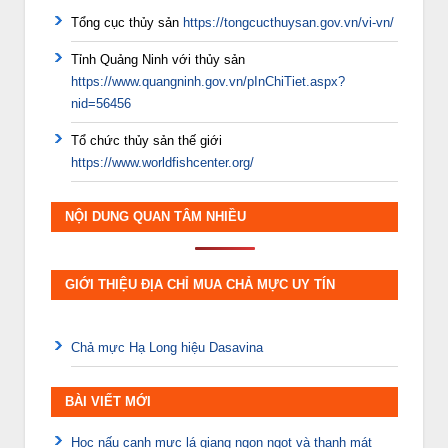
Tổng cục thủy sản
https://tongcucthuysan.gov.vn/vi-vn/
Tỉnh Quảng Ninh với thủy sản
https://www.quangninh.gov.vn/pInChiTiet.aspx?
nid=56456
Tổ chức thủy sản thế giới
https://www.worldfishcenter.org/
NỘI DUNG QUAN TÂM NHIỀU
GIỚI THIỆU ĐỊA CHỈ MUA CHẢ MỰC UY TÍN
Chả mực Hạ Long hiệu Dasavina
BÀI VIẾT MỚI
Học nấu canh mực lá giang ngon ngọt và thanh mát