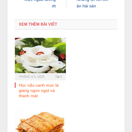
ớt
ăn hải sản
XEM THÊM BÀI VIẾT
THÁNG 6 5, 2025
0
Học nấu canh mực lá
giang ngon ngọt và
thanh mát