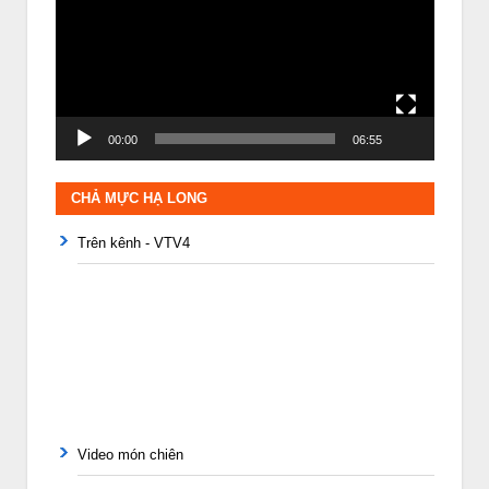
Video
00:00
06:55
CHẢ MỰC HẠ LONG
Trên kênh - VTV4
Video món chiên