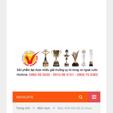
NAVIGATE
»
»
Trang chủ
Món mực
Mực nhồi thịt sốt cà chua