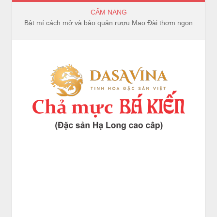
CẨM NANG
Bật mí cách mở và bảo quản rượu Mao Đài thơm ngon, trọn vị