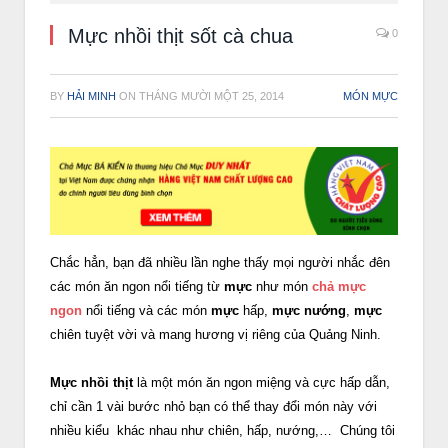
Mực nhồi thịt sốt cà chua
0
BY
HẢI MINH
ON
THÁNG MƯỜI MỘT 25, 2014
MÓN MỰC
Chắc hẳn, bạn đã nhiều lần nghe thấy mọi người nhắc đên
các món ăn ngon nổi tiếng từ
mực
như món
chả mực
ngon
nổi tiếng và các món
mực
hấp,
mực nướng
,
mực
chiên tuyệt vời và mang hương vị riêng của Quảng Ninh.
Mực nhồi thịt
là một món ăn ngon miệng và cực hấp dẫn,
chỉ cần 1 vài bước nhỏ bạn có thể thay đổi món này với
nhiều kiểu khác nhau như chiên, hấp, nướng,… Chúng tôi