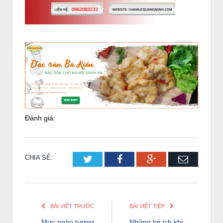
Đánh giá:
CHIA SẺ:
Twitter
Facebook
Google+
Email
BÀI VIẾT TRƯỚC
BÀI VIẾT TIẾP
Mực ngào tương
Những lợi ích khi