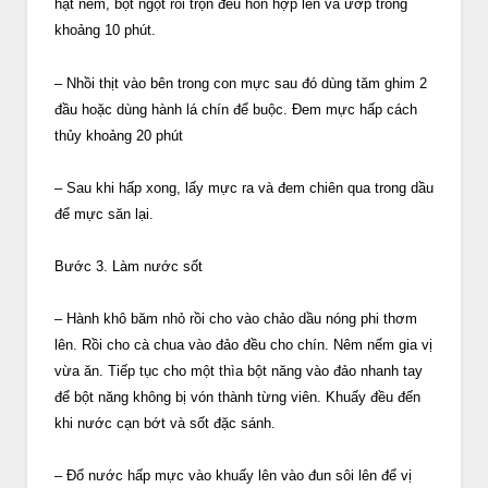
hạt nêm, bột ngọt rồi trộn đều hỗn hợp lên và ướp trong
khoảng 10 phút.
– Nhồi thịt vào bên trong con mực sau đó dùng tăm ghim 2
đầu hoặc dùng hành lá chín để buộc. Đem mực hấp cách
thủy khoảng 20 phút
– Sau khi hấp xong, lấy mực ra và đem chiên qua trong dầu
để mực săn lại.
Bước 3. Làm nước sốt
– Hành khô băm nhỏ rồi cho vào chảo dầu nóng phi thơm
lên. Rồi cho cà chua vào đảo đều cho chín. Nêm nếm gia vị
vừa ăn. Tiếp tục cho một thìa bột năng vào đảo nhanh tay
để bột năng không bị vón thành từng viên. Khuấy đều đến
khi nước cạn bớt và sốt đặc sánh.
– Đổ nước hấp mực vào khuấy lên vào đun sôi lên để vị