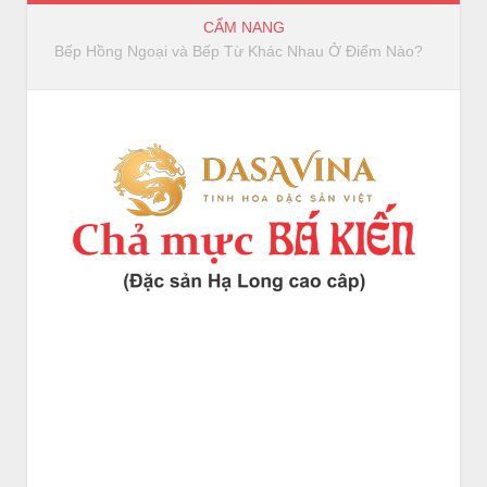
CẨM NANG
Bếp Hồng Ngoại và Bếp Từ Khác Nhau Ở Điểm Nào?