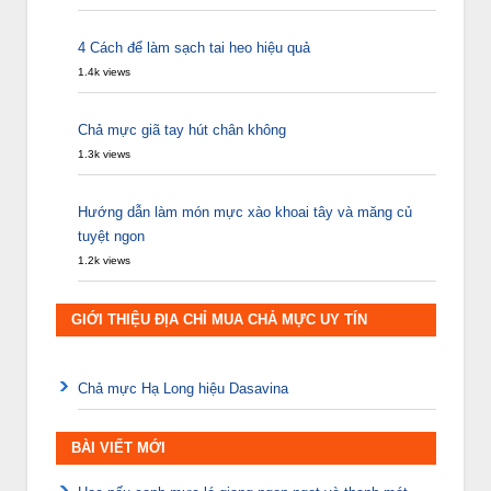
4 Cách để làm sạch tai heo hiệu quả
1.4k views
Chả mực giã tay hút chân không
1.3k views
Hướng dẫn làm món mực xào khoai tây và măng củ
tuyệt ngon
1.2k views
GIỚI THIỆU ĐỊA CHỈ MUA CHẢ MỰC UY TÍN
Chả mực Hạ Long hiệu Dasavina
BÀI VIẾT MỚI