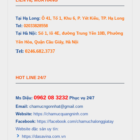
LIÊN HỆ MUA HÀNG
Tại Hạ Long:
Ô 41, Tổ 1, Khu 6, P. Yết Kiêu, TP. Hạ Long
Tel:
02033828558
Tại Hà Nội:
Số 1, lô 4E, đường Trung Yên 10B, Phường
Yên Hòa, Quận Cầu Giấy, Hà Nội
Tel:
0246.682.3737
HOT LINE 24/7
0962 08 3232
Ms Diệu:
Phục vụ 24/7
Email:
chamucngonnhat@gmail.com
Website:
https://chamucquangninh.com
Facebook:
https://facebook.com/chamuchalonggiatay
Website đặc sản uy tín:
https://dasavina.com.vn