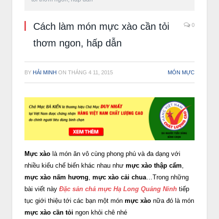
Cách làm món mực xào cần tỏi
0
thơm ngon, hấp dẫn
BY
HẢI MINH
ON
THÁNG 4 11, 2015
MÓN MỰC
Mực xào
là món ăn vô cùng phong phú và đa dạng với
nhiều kiểu chế biến khác nhau như
mực xào thập cẩm
,
mực xào nấm hương
,
mực xào cải chua
…Trong những
bài viết này
Đặc sản chả mực Hạ Long Quảng Ninh
tiếp
tục giới thiệu tới các bạn một món
mực xào
nữa đó là món
mực xào cần tỏi
ngon khỏi chê nhé