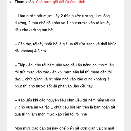
Tham khảo:
Chả mực giã dối Quảng Ninh
– Làm nước sốt mực: Lấy 2 thìa nước tương, 1 muỗng
đường, 2 thìa nhỏ dầu hào và 1 chút nước vào tô khuấy
đều cho đường tan hết
– Cần tây, tỏi tây nhặt bỏ lá già úa rồi rửa sạch và thái khúc
dài khoảng 4-5 cm
– Tiếp đến, cho tỏi bằm nhỏ vào dầu ăn nóng phi thơm lên
rồi trút mực vào xào đến khi mực săn lại thì thêm cần tỏi
tây, 1 chút gừng và ớt băm nhỏ vào xào cùng khoảng 3
phút thì cho nước sốt đã pha vào đảo đều tay
– Xào đến khi các nguyên liệu chín đều thì nêm nếm lại gia
vị cho vừa ăn và rắc 1 chút tiêu bột lên trên là bạn hoàn tất
quá trình làm món mực xào cần tỏi rồi nhé
Món mực xào cần tỏi này chế biến rất đơn giản và chỉ mất