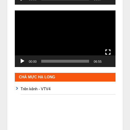
Trình
chơi
Video
00:00
06:55
CHẢ MỰC HẠ LONG
Trên kênh - VTV4