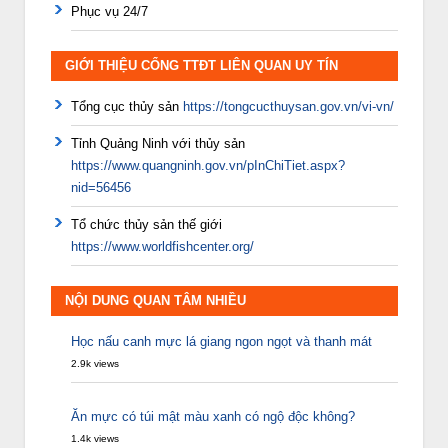
Phục vụ 24/7
GIỚI THIỆU CỔNG TTĐT LIÊN QUAN UY TÍN
Tổng cục thủy sản
https://tongcucthuysan.gov.vn/vi-vn/
Tỉnh Quảng Ninh với thủy sản
https://www.quangninh.gov.vn/pInChiTiet.aspx?
nid=56456
Tổ chức thủy sản thế giới
https://www.worldfishcenter.org/
NỘI DUNG QUAN TÂM NHIỀU
Học nấu canh mực lá giang ngon ngọt và thanh mát
2.9k views
Ăn mực có túi mật màu xanh có ngộ độc không?
1.4k views