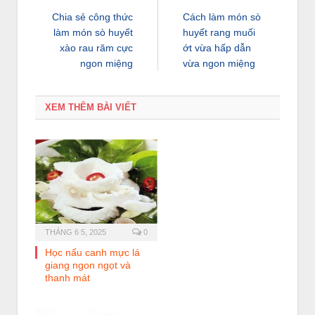
Chia sẻ công thức
Cách làm món sò
làm món sò huyết
huyết rang muối
xào rau răm cực
ớt vừa hấp dẫn
ngon miệng
vừa ngon miệng
XEM THÊM BÀI VIẾT
THÁNG 6 5, 2025
0
Học nấu canh mực lá
giang ngon ngọt và
thanh mát