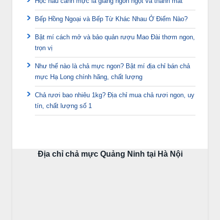
Học nấu canh mực lá giang ngon ngọt và thanh mát
Bếp Hồng Ngoại và Bếp Từ Khác Nhau Ở Điểm Nào?
Bật mí cách mở và bảo quản rượu Mao Đài thơm ngon,
trọn vị
Như thế nào là chả mực ngon? Bật mí địa chỉ bán chả
mực Hạ Long chính hãng, chất lượng
Chả rươi bao nhiêu 1kg? Địa chỉ mua chả rươi ngon, uy
tín, chất lượng số 1
Địa chỉ chả mực Quảng Ninh tại Hà Nội