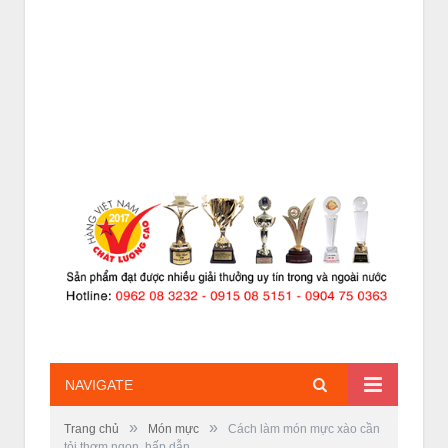
NAVIGATE
»
»
Trang chủ
Món mực
Cách làm món mực xào cần
tỏi thơm ngon, hấp dẫn