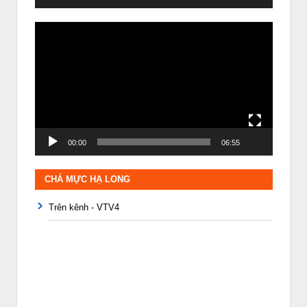
Trình
chơi
Video
00:00
06:55
CHẢ MỰC HẠ LONG
Trên kênh - VTV4