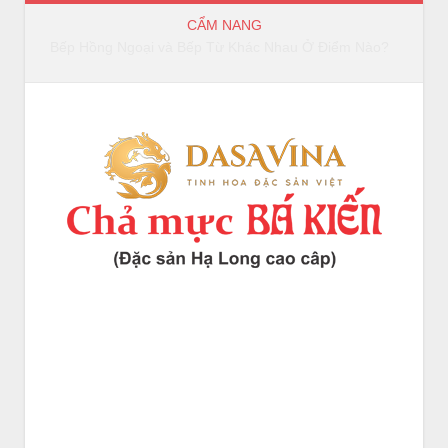
CẨM NANG
Bếp Hồng Ngoại và Bếp Từ Khác Nhau Ở Điểm Nào?