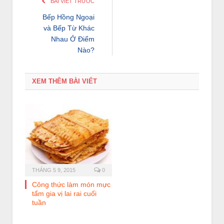
BÀI VIẾT TRƯỚC
Bếp Hồng Ngoại
và Bếp Từ Khác
Nhau Ở Điểm
Nào?
XEM THÊM BÀI VIẾT
THÁNG 5 9, 2015
0
Công thức làm món mực
tẩm gia vị lai rai cuối
tuần