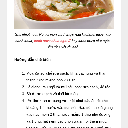
Giải nhiệt ngày Hè với món c
anh mực nấu lá giang
,
mực nấu
canh chua
,
canh mực chua ngọt🦑
hay
canh mực nấu ngót
đều rất tuyệt vời nhé
Hướng dẫn chế biến
Mực đã sơ chế rửa sạch, khía vảy rồng và thái
thành từng miếng nhỏ vừa ăn
Lá giang, rau ngổ và mùi tàu nhặt rửa sạch, để ráo.
Sả ớt rửa sạch và thái lát mỏng
Phi thơm sả ớt cùng với một chút dầu ăn rồi cho
khoảng 1 lít nước vào đun sôi. Sau đó, cho lá giang
vào nấu, nêm 2 thìa nước mắm, 1 thìa nhỏ đường
và 1 chút hạt nêm vào cho vừa ăn rồi thêm mực