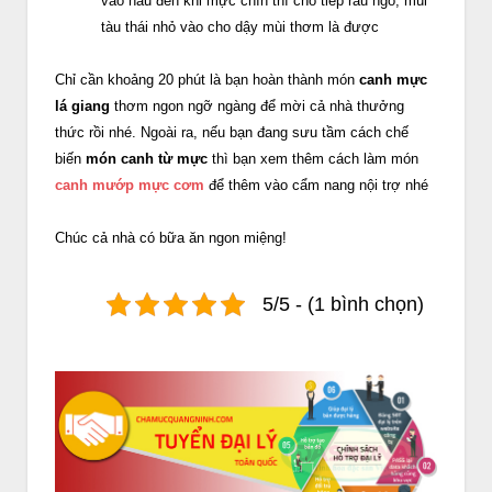
vào nấu đến khi mực chín thì cho tiếp rau ngổ, mùi
tàu thái nhỏ vào cho dậy mùi thơm là được
Chỉ cần khoảng 20 phút là bạn hoàn thành món
canh mực
lá giang
thơm ngon ngỡ ngàng để mời cả nhà thưởng
thức rồi nhé. Ngoài ra, nếu bạn đang sưu tầm cách chế
biến
món canh từ mực
thì bạn xem thêm cách làm món
canh mướp mực cơm
để thêm vào cẩm nang nội trợ nhé
Chúc cả nhà có bữa ăn ngon miệng!
5/5 - (1 bình chọn)