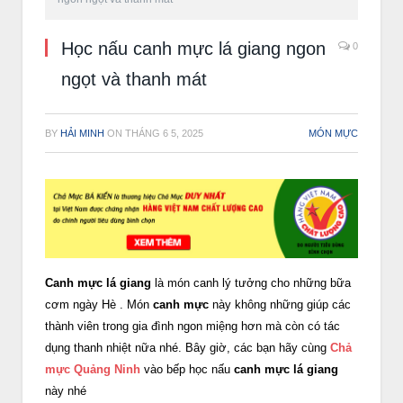
Học nấu canh mực lá giang ngon
0
ngọt và thanh mát
BY
HẢI MINH
ON
THÁNG 6 5, 2025
MÓN MỰC
Canh mực lá giang
là món canh lý tưởng cho những bữa
cơm ngày Hè . Món
canh mực
này không những giúp các
thành viên trong gia đình ngon miệng hơn mà còn có tác
dụng thanh nhiệt nữa nhé. Bây giờ, các bạn hãy cùng
Chả
mực Quảng Ninh
vào bếp học nấu
canh mực lá giang
này nhé