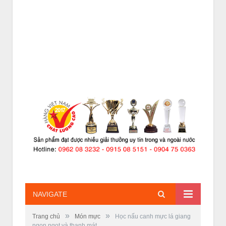
NAVIGATE
»
»
Trang chủ
Món mực
Học nấu canh mực lá giang
ngon ngọt và thanh mát