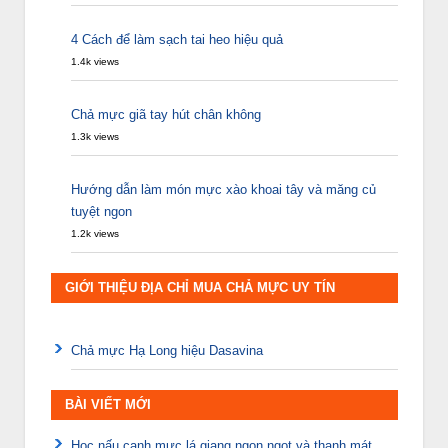
4 Cách để làm sạch tai heo hiệu quả
1.4k views
Chả mực giã tay hút chân không
1.3k views
Hướng dẫn làm món mực xào khoai tây và măng củ
tuyệt ngon
1.2k views
GIỚI THIỆU ĐỊA CHỈ MUA CHẢ MỰC UY TÍN
Chả mực Hạ Long hiệu Dasavina
BÀI VIẾT MỚI
Học nấu canh mực lá giang ngon ngọt và thanh mát