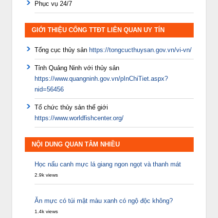
Phục vụ 24/7
GIỚI THIỆU CỔNG TTĐT LIÊN QUAN UY TÍN
Tổng cục thủy sản
https://tongcucthuysan.gov.vn/vi-vn/
Tỉnh Quảng Ninh với thủy sản
https://www.quangninh.gov.vn/pInChiTiet.aspx?
nid=56456
Tổ chức thủy sản thế giới
https://www.worldfishcenter.org/
NỘI DUNG QUAN TÂM NHIỀU
Học nấu canh mực lá giang ngon ngọt và thanh mát
2.9k views
Ăn mực có túi mật màu xanh có ngộ độc không?
1.4k views