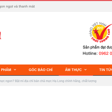
gon ngọt và thanh mát
 PHẨM
GÓC BÁO CHÍ
ẨM THỰC
TIN TỨ
mực ngon? Bật mí địa chỉ bán chả mực Hạ Long chính hãng, chất lượng