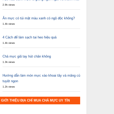
2.9k views
Ăn mực có túi mật màu xanh có ngộ độc không?
1.4k views
4 Cách để làm sạch tai heo hiệu quả
1.4k views
Chả mực giã tay hút chân không
1.3k views
Hướng dẫn làm món mực xào khoai tây và măng củ
tuyệt ngon
1.2k views
GIỚI THIỆU ĐỊA CHỈ MUA CHẢ MỰC UY TÍN