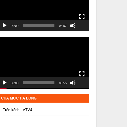
00:00
06:07
rình
hơi
ideo
00:00
06:55
CHẢ MỰC HẠ LONG
Trên kênh - VTV4