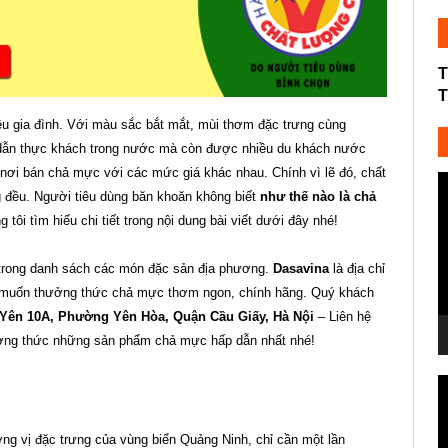
T
T
u gia đình. Với màu sắc bắt mắt, mùi thơm đặc trưng cùng
dẫn thực khách trong nước mà còn được nhiều du khách nước
ều nơi bán chả mực với các mức giá khác nhau. Chính vì lẽ đó, chất
T
đều. Người tiêu dùng băn khoăn không biết
như thế nào là chả
c
tôi tìm hiểu chi tiết trong nội dung bài viết dưới đây nhé!
V
 trong danh sách các món đặc sản địa phương.
Dasavina
là địa chỉ
 muốn thưởng thức chả mực thơm ngon, chính hãng. Quý khách
 Yên 10A, Phường Yên Hòa, Quận Cầu Giấy, Hà Nội
– Liên hệ
ng thức những sản phẩm chả mực hấp dẫn nhất nhé!
T
c
V
 vị đặc trưng của vùng biển Quảng Ninh, chỉ cần một lần