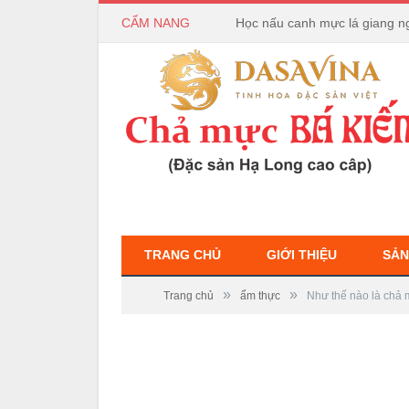
CẨM NANG
Học nấu canh mực lá giang n
TRANG CHỦ
GIỚI THIỆU
SẢN
»
»
Trang chủ
ẩm thực
Như thế nào là chả 