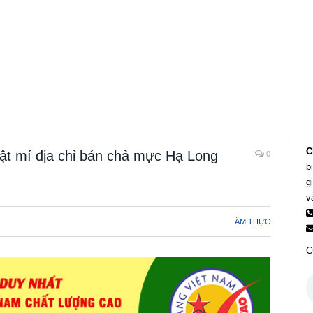
C
ật mí địa chỉ bán chả mực Hạ Long
0
b
g
v
ẨM THỰC
C