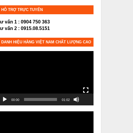
HỖ TRỢ TRỰC TUYẾN
ư vấn 1 : 0904 750 363
ư vấn 2 : 0915.08.5151
DANH HIỆU HÀNG VIỆT NAM CHẤT LƯỢNG CAO
rình
hơi
ideo
00:00
01:02
rình
hơi
ideo