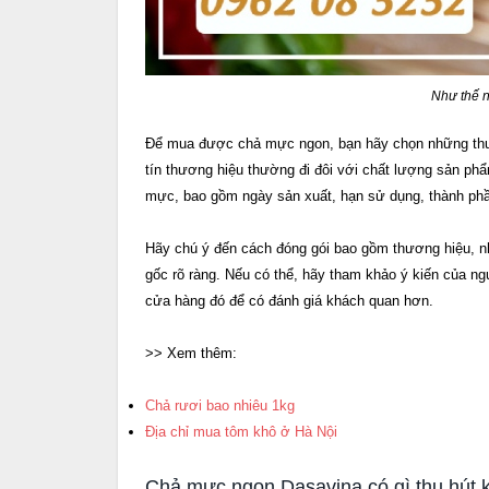
Như thế 
Để mua được chả mực ngon, bạn hãy chọn những thươ
tín thương hiệu thường đi đôi với chất lượng sản phẩ
mực, bao gồm ngày sản xuất, hạn sử dụng, thành p
Hãy chú ý đến cách đóng gói bao gồm thương hiệu, 
gốc rõ ràng. Nếu có thể, hãy tham khảo ý kiến của 
cửa hàng đó để có đánh giá khách quan hơn.
>> Xem thêm:
Chả rươi bao nhiêu 1kg
Địa chỉ mua tôm khô ở Hà Nội
Chả mực ngon Dasavina có gì thu hút 