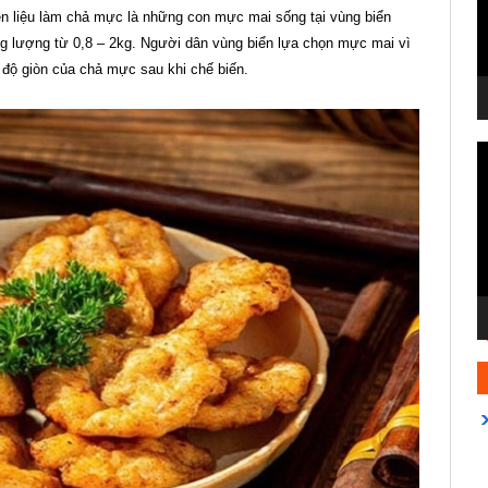
n liệu làm chả mực là những con mực mai sống tại vùng biển
g lượng từ 0,8 – 2kg. Người dân vùng biển lựa chọn mực mai vì
 độ giòn của chả mực sau khi chế biến.
T
c
V