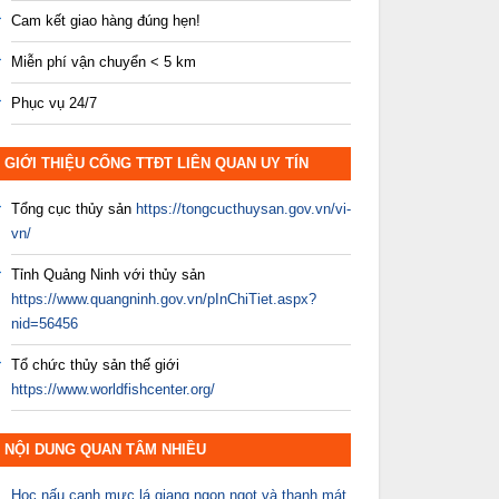
Cam kết giao hàng đúng hẹn!
Miễn phí vận chuyển < 5 km
Phục vụ 24/7
GIỚI THIỆU CỔNG TTĐT LIÊN QUAN UY TÍN
Tổng cục thủy sản
https://tongcucthuysan.gov.vn/vi-
vn/
Tỉnh Quảng Ninh với thủy sản
https://www.quangninh.gov.vn/pInChiTiet.aspx?
nid=56456
Tổ chức thủy sản thế giới
https://www.worldfishcenter.org/
NỘI DUNG QUAN TÂM NHIỀU
Học nấu canh mực lá giang ngon ngọt và thanh mát