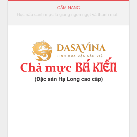
CẨM NANG
Bếp Hồng Ngoại và Bếp Từ Khác Nhau Ở Điểm Nào?