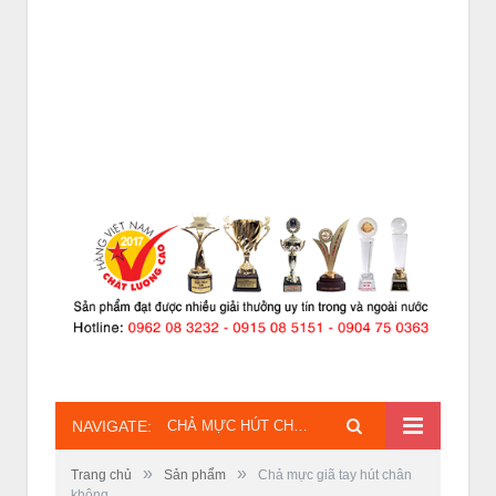
NAVIGATE:
CHẢ MỰC HÚT CHÂN KHÔNG
»
»
Trang chủ
Sản phẩm
Chả mực giã tay hút chân
không