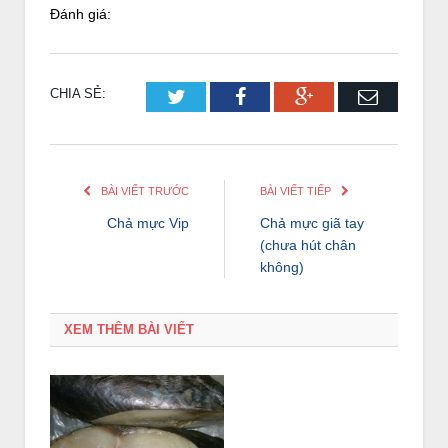
Đánh giá:
CHIA SẺ:
Twitter
Facebook
Google+
Email
BÀI VIẾT TRƯỚC
BÀI VIẾT TIẾP
Chả mực Vip
Chả mực giã tay
(chưa hút chân
không)
XEM THÊM BÀI VIẾT