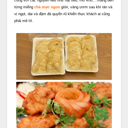
cùng với các nguyên liệu như hạt tiêu, mỡ khổ,…mang đến
từng miếng
chả mực ngon
giòn, vàng ươm sau khi rán và
vị ngọt, dai và đậm đà quyến rũ khiến thực khách ai cũng
phải mê tít.