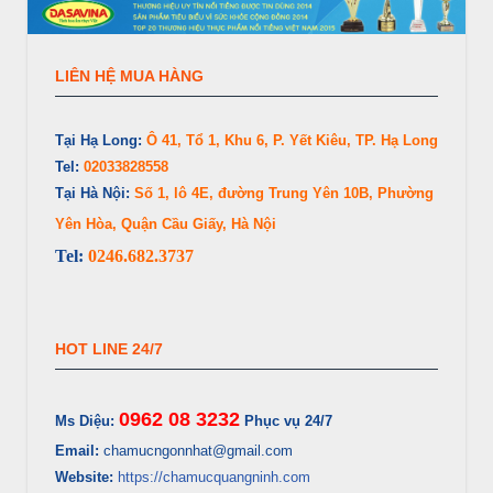
LIÊN HỆ MUA HÀNG
Tại Hạ Long:
Ô 41, Tổ 1, Khu 6, P. Yết Kiêu, TP. Hạ Long
Tel:
02033828558
Tại Hà Nội:
Số 1, lô 4E, đường Trung Yên 10B, Phường
Yên Hòa, Quận Cầu Giấy, Hà Nội
Tel:
0246.682.3737
HOT LINE 24/7
0962 08 3232
Ms Diệu:
Phục vụ 24/7
Email:
chamucngonnhat@gmail.com
Website:
https://chamucquangninh.com