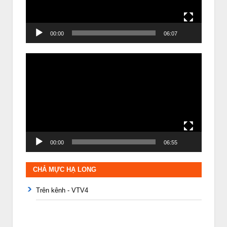
00:00
06:07
Trình
chơi
Video
00:00
06:55
CHẢ MỰC HẠ LONG
Trên kênh - VTV4