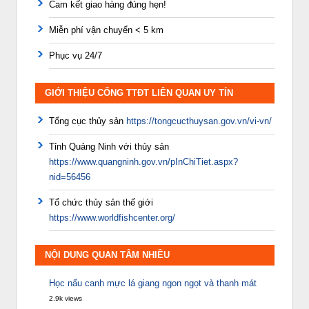
Cam kết giao hàng đúng hẹn!
Miễn phí vận chuyển < 5 km
Phục vụ 24/7
GIỚI THIỆU CỔNG TTĐT LIÊN QUAN UY TÍN
Tổng cục thủy sản
https://tongcucthuysan.gov.vn/vi-vn/
Tỉnh Quảng Ninh với thủy sản
https://www.quangninh.gov.vn/pInChiTiet.aspx?
nid=56456
Tổ chức thủy sản thế giới
https://www.worldfishcenter.org/
NỘI DUNG QUAN TÂM NHIỀU
Học nấu canh mực lá giang ngon ngọt và thanh mát
2.9k views