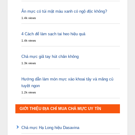
Ăn mực có túi mật màu xanh có ngộ độc không?
1.4k views
4 Cách để làm sạch tai heo hiệu quả
1.4k views
Chả mực giã tay hút chân không
1.3k views
Hướng dẫn làm món mực xào khoai tây và măng củ
tuyệt ngon
1.2k views
GIỚI THIỆU ĐỊA CHỈ MUA CHẢ MỰC UY TÍN
Chả mực Hạ Long hiệu Dasavina