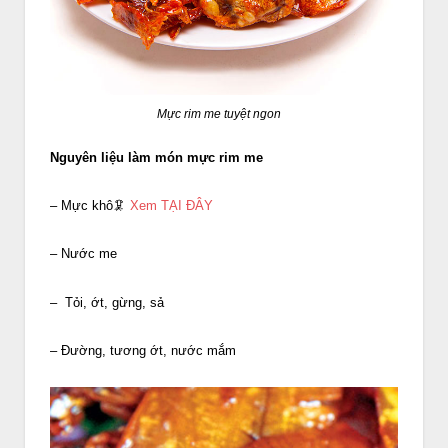
Mực rim me tuyệt ngon
Nguyên liệu làm món mực rim me
– Mực khô🦑
Xem TẠI ĐÂY
– Nước me
– Tỏi, ớt, gừng, sả
– Đường, tương ớt, nước mắm