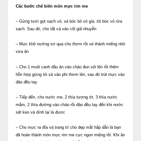
Các bước chế biến món mực rim me
– Gừng tươi gọt sạch vỏ, sả bóc bỏ vỏ già, tỏi bóc vỏ rửa
sạch. Sau đó, cho tất cả vào cối giã nhuyễn
– Mực khô nướng sơ qua cho thơm rồi xé thành miếng nhỏ
vừa ăn
– Cho 1 muôi canh dầu ăn vào chảo đun sôi lên rồi thêm
hỗn hợp gừng tỏi sả vào phi thơm lên, sau đó trút mực vào
đảo đều tay
– Tiếp đến, cho nước me, 2 thìa tương ớt, 3 thìa nước
mắm, 2 thìa đường vào chảo rồi đảo đều tay đến khi nước
sệt keo và dính lại là được
– Cho mực ra đĩa và trang trí cho đẹp mắt hấp dẫn là bạn
đã hoàn thành món mực rim me cực ngon miệng rồi. Khi ăn