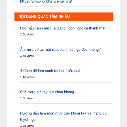
https://www.worldfishcenter.org/
NỘI DUNG QUAN TÂM NHIỀU
Học nấu canh mực lá giang ngon ngọt và thanh mát
2.9k views
Ăn mực có túi mật màu xanh có ngộ độc không?
1.4k views
4 Cách để làm sạch tai heo hiệu quả
1.4k views
Chả mực giã tay hút chân không
1.3k views
Hướng dẫn làm món mực xào khoai tây và măng củ
tuyệt ngon
1.2k views