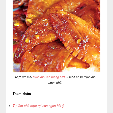
Mực rim me/
Mực khô xào măng tươi
– món ăn từ mực khô
ngon nhất
Tham khảo:
Tự làm chả mực tại nhà ngon hết ý