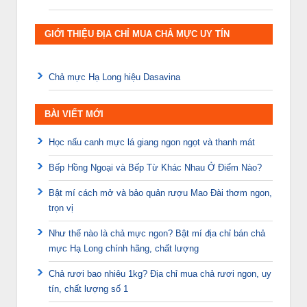
GIỚI THIỆU ĐỊA CHỈ MUA CHẢ MỰC UY TÍN
Chả mực Hạ Long hiệu Dasavina
BÀI VIẾT MỚI
Học nấu canh mực lá giang ngon ngọt và thanh mát
Bếp Hồng Ngoại và Bếp Từ Khác Nhau Ở Điểm Nào?
Bật mí cách mở và bảo quản rượu Mao Đài thơm ngon,
trọn vị
Như thế nào là chả mực ngon? Bật mí địa chỉ bán chả
mực Hạ Long chính hãng, chất lượng
Chả rươi bao nhiêu 1kg? Địa chỉ mua chả rươi ngon, uy
tín, chất lượng số 1