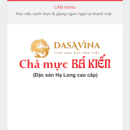
CẨM NANG
Bếp Hồng Ngoại và Bếp Từ Khác Nhau Ở Điểm Nào?