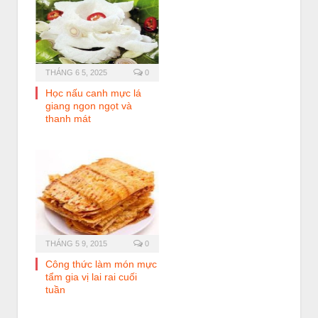
THÁNG 6 5, 2025
0
Học nấu canh mực lá
giang ngon ngọt và
thanh mát
THÁNG 5 9, 2015
0
Công thức làm món mực
tẩm gia vị lai rai cuối
tuần