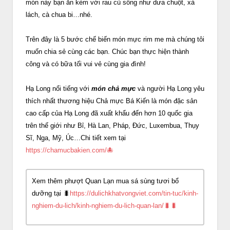
món này bạn ăn kèm với rau củ sống như dưa chuột, xà
lách, cà chua bi…nhé.
Trên đây là 5 bước chế biến món mực rim me mà chúng tôi
muốn chia sẻ cùng các bạn. Chúc bạn thực hiện thành
công và có bữa tối vui vẻ cùng gia đình!
Hạ Long nổi tiếng với
món chả mực
và người Hạ Long yêu
thích nhất thương hiệu Chả mực Bá Kiến là món đặc sản
cao cấp của Hạ Long đã xuất khẩu đến hơn 10 quốc gia
trên thế giới như Bỉ, Hà Lan, Pháp, Đức, Luxembua, Thụy
Sĩ, Nga, Mỹ, Úc…Chi tiết xem tại
https://chamucbakien.com/🐙
Xem thêm phượt Quan Lạn mua sá sùng tươi bổ
dưỡng tại 🐛
https://dulichkhatvongviet.com/tin-tuc/kinh-
nghiem-du-lich/kinh-nghiem-du-lich-quan-lan/🐛🐛