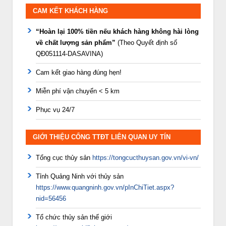
CAM KẾT KHÁCH HÀNG
“Hoàn lại 100% tiền nếu khách hàng không hài lòng
về chất lượng sản phẩm”
(Theo Quyết định số
QĐ051114-DASAVINA)
Cam kết giao hàng đúng hẹn!
Miễn phí vận chuyển < 5 km
Phục vụ 24/7
GIỚI THIỆU CỔNG TTĐT LIÊN QUAN UY TÍN
Tổng cục thủy sản
https://tongcucthuysan.gov.vn/vi-vn/
Tỉnh Quảng Ninh với thủy sản
https://www.quangninh.gov.vn/pInChiTiet.aspx?
nid=56456
Tổ chức thủy sản thế giới