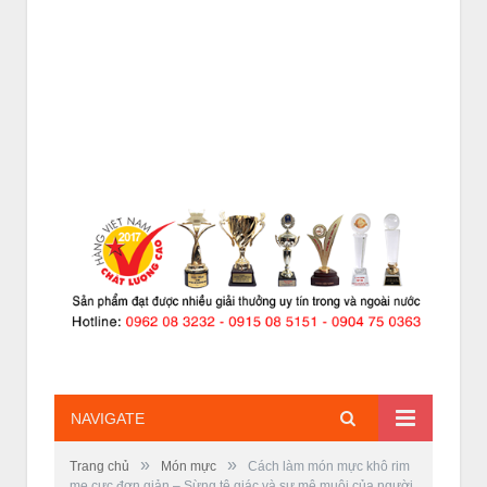
NAVIGATE
»
»
Trang chủ
Món mực
Cách làm món mực khô rim
me cực đơn giản – Sừng tê giác và sự mê muội của người