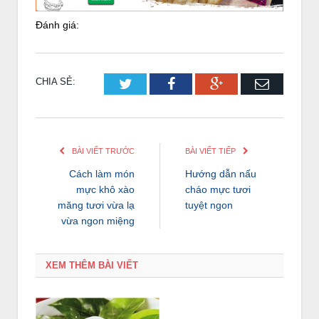
Đánh giá:
CHIA SẺ:
Twitter
Facebook
Google+
Email
BÀI VIẾT TRƯỚC
BÀI VIẾT TIẾP
Cách làm món
Hướng dẫn nấu
mực khô xào
cháo mực tươi
măng tươi vừa lạ
tuyệt ngon
vừa ngon miệng
XEM THÊM BÀI VIẾT