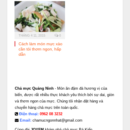
THÁNG 4 11, 2015
0
Cách làm món mực xào
cần tỏi thơm ngon, hấp
dẫn
Chả mực Quảng Ninh
- Món ăn đậm đà hương vị của
biển, được rất nhiều thực khách yêu thích bởi sự dai, giòn
và thơm ngon của mực. Chúng tôi nhận đặt hàng và
chuyển hàng chả mực trên toàn quốc.
Điện thoại:
0962 08 3232
Email:
chamucngonnhat@gmail.com
Cùng đài
JOYFM
khám phá chả mực Bá Kiến