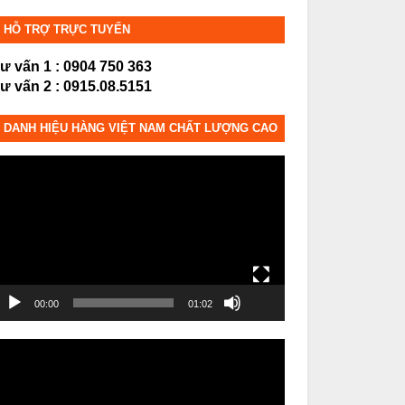
HỖ TRỢ TRỰC TUYẾN
ư vấn 1 : 0904 750 363
ư vấn 2 : 0915.08.5151
DANH HIỆU HÀNG VIỆT NAM CHẤT LƯỢNG CAO
rình
hơi
ideo
00:00
01:02
rình
hơi
ideo