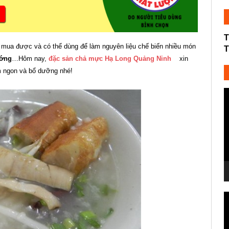
T
 mua được và có thể dùng để làm nguyên liệu chế biến nhiều món
T
ớng
…Hôm nay,
đặc sản chả mực Hạ Long Quảng Ninh
xin
 ngon và bổ dưỡng nhé!
T
c
V
T
c
V