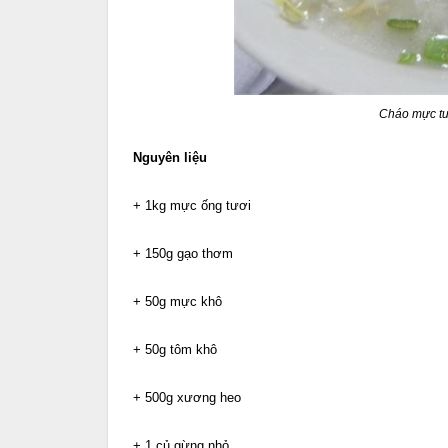
Cháo mực tư
Nguyên liệu
+ 1kg mực ống tươi
+ 150g gạo thơm
+ 50g mực khô
+ 50g tôm khô
+ 500g xương heo
+ 1 củ gừng nhỏ