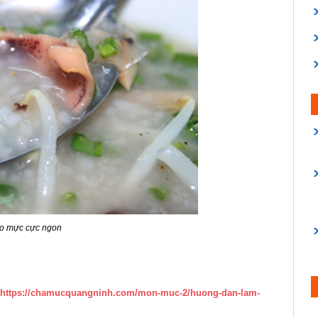
o mực cực ngon
https://chamucquangninh.com/mon-muc-2/huong-dan-lam-