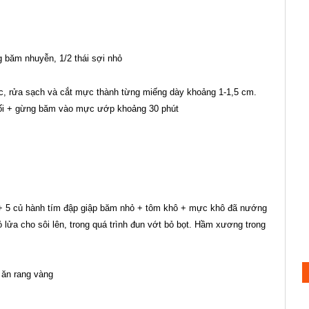
g băm nhuyễn, 1/2 thái sợi nhỏ
c, rửa sạch và cắt mực thành từng miếng dày khoảng 1-1,5 cm.
muối + gừng băm vào mực ướp khoảng 30 phút
c + 5 củ hành tím đập giập băm nhỏ + tôm khô + mực khô đã nướng
 lửa cho sôi lên, trong quá trình đun vớt bỏ bọt. Hầm xương trong
 ăn rang vàng