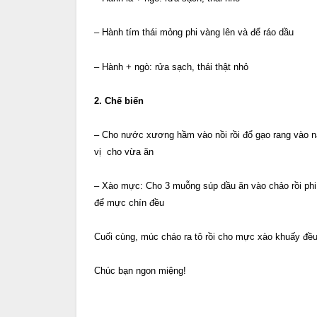
– Hành tím thái mỏng phi vàng lên và để ráo dầu
– Hành + ngò: rửa sạch, thái thật nhỏ
2. Chế biến
– Cho nước xương hầm vào nồi rồi đổ gạo rang vào nấ
vị cho vừa ăn
– Xào mực: Cho 3 muỗng súp dầu ăn vào chảo rồi phi
để mực chín đều
Cuối cùng, múc cháo ra tô rồi cho mực xào khuấy đều
Chúc bạn ngon miệng!