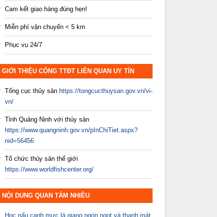
Cam kết giao hàng đúng hẹn!
Miễn phí vận chuyển < 5 km
Phục vụ 24/7
GIỚI THIỆU CỔNG TTĐT LIÊN QUAN UY TÍN
Tổng cục thủy sản
https://tongcucthuysan.gov.vn/vi-
vn/
Tỉnh Quảng Ninh với thủy sản
https://www.quangninh.gov.vn/pInChiTiet.aspx?
nid=56456
Tổ chức thủy sản thế giới
https://www.worldfishcenter.org/
NỘI DUNG QUAN TÂM NHIỀU
Học nấu canh mực lá giang ngon ngọt và thanh mát