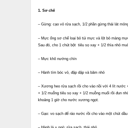
1. Sơ chế
– Gừng: cạo vỏ rửa sạch, 1/2 phần gừng thái lát mỏn
– Mực ống sơ chế loại bỏ túi mực và lột bỏ màng mự
Sau đó, cho 1 chút bột tiêu sọ xay + 1/2 thìa nhỏ 
– Mực khô nướng chín
– Hành tím bóc vỏ, đập dập và băm nhỏ
– Xương heo rửa sạch rồi cho vào nồi với 4 lít nướ
+ 1/2 muỗng tiêu sọ xay + 1/2 muỗng muối rồi đun nhỏ
khoảng 1 giờ cho nước xương ngọt.
– Gạo: vo sạch để ráo nước rồi cho vào một chút dầu
– Hành lá + ngò: rửa sạch, thái nhỏ