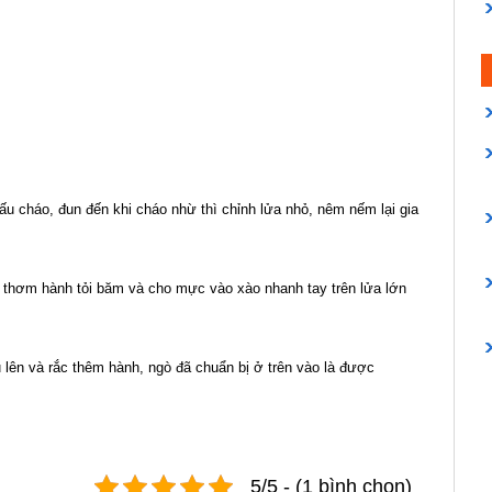
u cháo, đun đến khi cháo nhừ thì chỉnh lửa nhỏ, nêm nếm lại gia
 thơm hành tỏi băm và cho mực vào xào nhanh tay trên lửa lớn
 lên và rắc thêm hành, ngò đã chuẩn bị ở trên vào là được
5/5 - (1 bình chọn)