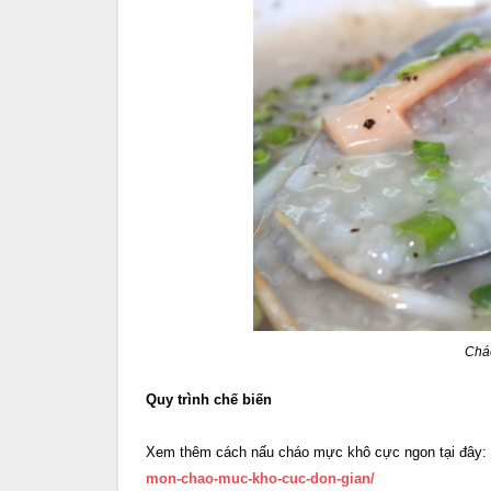
Chá
Quy trình chế biến
Xem thêm cách nấu cháo mực khô cực ngon tại đây:
mon-chao-muc-kho-cuc-don-gian/