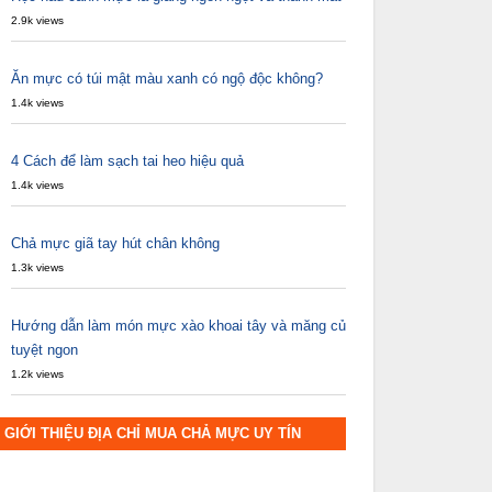
2.9k views
Ăn mực có túi mật màu xanh có ngộ độc không?
1.4k views
4 Cách để làm sạch tai heo hiệu quả
1.4k views
Chả mực giã tay hút chân không
1.3k views
Hướng dẫn làm món mực xào khoai tây và măng củ
tuyệt ngon
1.2k views
GIỚI THIỆU ĐỊA CHỈ MUA CHẢ MỰC UY TÍN