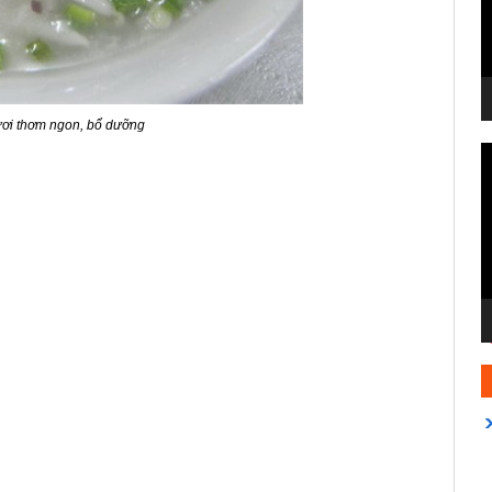
ơi thơm ngon, bổ dưỡng
T
c
V