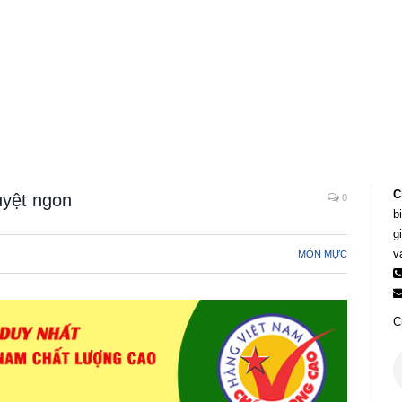
C
uyệt ngon
0
b
g
v
MÓN MỰC
C