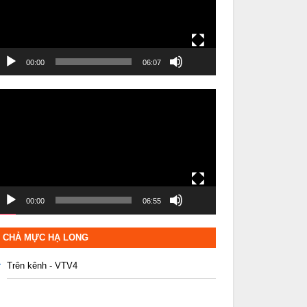
00:00
06:07
rình
hơi
ideo
00:00
06:55
CHẢ MỰC HẠ LONG
Trên kênh - VTV4