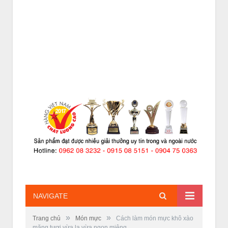
NAVIGATE
»
»
Trang chủ
Món mực
Cách làm món mực khô xào
măng tươi vừa lạ vừa ngon miệng