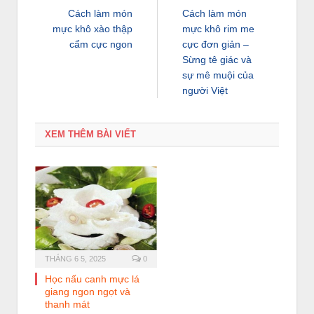
Cách làm món
Cách làm món
mực khô xào thập
mực khô rim me
cẩm cực ngon
cực đơn giản –
Sừng tê giác và
sự mê muội của
người Việt
XEM THÊM BÀI VIẾT
THÁNG 6 5, 2025
0
Học nấu canh mực lá
giang ngon ngọt và
thanh mát