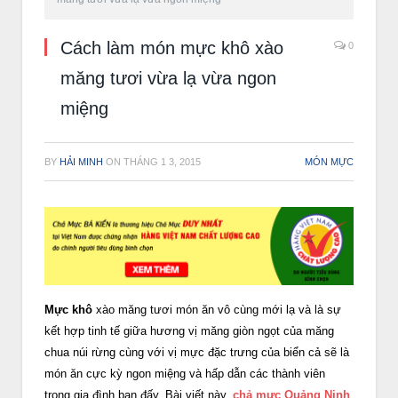
Cách làm món mực khô xào
0
măng tươi vừa lạ vừa ngon
miệng
BY
HẢI MINH
ON
THÁNG 1 3, 2015
MÓN MỰC
Mực khô
xào măng tươi món ăn vô cùng mới lạ và là sự
kết hợp tinh tế giữa hương vị măng giòn ngọt của măng
chua núi rừng cùng với vị mực đặc trưng của biển cả sẽ là
món ăn cực kỳ ngon miệng và hấp dẫn các thành viên
trong gia đình bạn đấy. Bài viết này,
chả mực Quảng Ninh