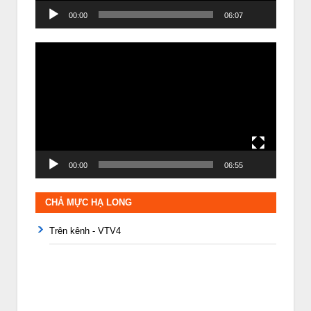
00:00
06:07
Trình
chơi
Video
00:00
06:55
CHẢ MỰC HẠ LONG
Trên kênh - VTV4