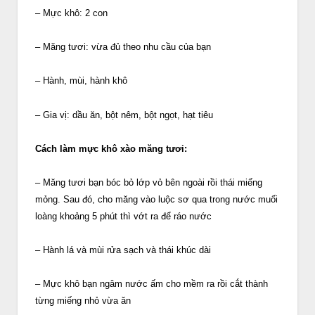
– Mực khô: 2 con
– Măng tươi: vừa đủ theo nhu cầu của bạn
– Hành, mùi, hành khô
– Gia vị: dầu ăn, bột nêm, bột ngọt, hạt tiêu
Cách làm mực khô xào măng tươi:
– Măng tươi bạn bóc bỏ lớp vỏ bên ngoài rồi thái miếng
mỏng. Sau đó, cho măng vào luộc sơ qua trong nước muối
loàng khoảng 5 phút thì vớt ra để ráo nước
– Hành lá và mùi rửa sạch và thái khúc dài
– Mực khô bạn ngâm nước ấm cho mềm ra rồi cắt thành
từng miếng nhỏ vừa ăn