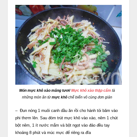
Món mực khô xào măng tươi
/
Mực khô xào thập cẩm
là
những món ăn từ
mực khô
chế biến vô cùng đơn giản
– Đun nóng 1 muôi canh dầu ăn rồi cho hành tỏi băm vào
phi thơm lên. Sau đóm trút mực khô vào xào, nêm 1 chút
bột nêm, 1 ít nước mắm và bột ngọt vào đảo đều tay
khoảng 8 phút và múc mực để riêng ra đĩa