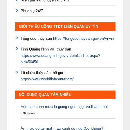
Miễn phí vận chuyển < 5 km
Phục vụ 24/7
GIỚI THIỆU CỔNG TTĐT LIÊN QUAN UY TÍN
Tổng cục thủy sản
https://tongcucthuysan.gov.vn/vi-vn/
Tỉnh Quảng Ninh với thủy sản
https://www.quangninh.gov.vn/pInChiTiet.aspx?
nid=56456
Tổ chức thủy sản thế giới
https://www.worldfishcenter.org/
NỘI DUNG QUAN TÂM NHIỀU
Học nấu canh mực lá giang ngon ngọt và thanh mát
2.9k views
Ăn mực có túi mật màu xanh có ngộ độc không?