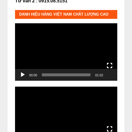
Tư vấn 2 : 0915.08.5151
DANH HIỆU HÀNG VIỆT NAM CHẤT LƯỢNG CAO
Trình
chơi
Video
00:00
01:02
Trình
chơi
Video