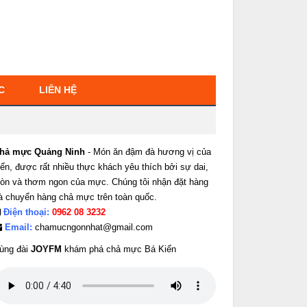
C
LIÊN HỆ
hả mực Quảng Ninh
- Món ăn đậm đà hương vị của
iển, được rất nhiều thực khách yêu thích bởi sự dai,
iòn và thơm ngon của mực. Chúng tôi nhận đặt hàng
à chuyển hàng chả mực trên toàn quốc.
Điện thoại:
0962 08 3232
Email:
chamucngonnhat@gmail.com
ùng đài
JOYFM
khám phá chả mực Bá Kiến