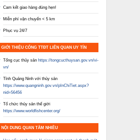
Cam kết giao hàng đúng hẹn!
Miễn phí vận chuyển < 5 km
Phục vụ 24/7
GIỚI THIỆU CỔNG TTĐT LIÊN QUAN UY TÍN
Tổng cục thủy sản
https://tongcucthuysan.gov.vn/vi-
vn/
Tỉnh Quảng Ninh với thủy sản
https://www.quangninh.gov.vn/pInChiTiet.aspx?
nid=56456
Tổ chức thủy sản thế giới
https://www.worldfishcenter.org/
NỘI DUNG QUAN TÂM NHIỀU