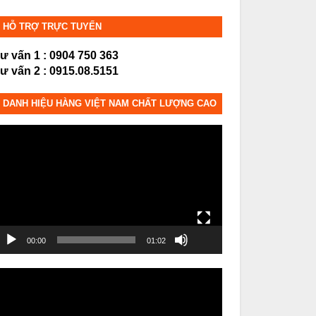
HỖ TRỢ TRỰC TUYẾN
ư vấn 1 : 0904 750 363
ư vấn 2 : 0915.08.5151
DANH HIỆU HÀNG VIỆT NAM CHẤT LƯỢNG CAO
rình
hơi
ideo
00:00
01:02
rình
hơi
ideo