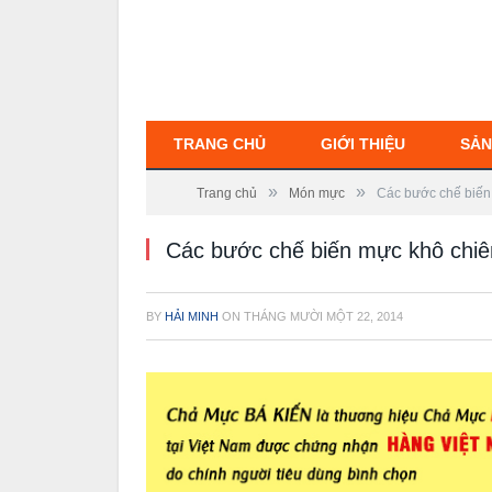
TRANG CHỦ
GIỚI THIỆU
SẢN
»
»
Trang chủ
Món mực
Các bước chế biế
Các bước chế biến mực khô ch
BY
HẢI MINH
ON
THÁNG MƯỜI MỘT 22, 2014