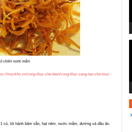
T
c
V
ô chiên nước mắm
tps://muckho.vn/cong-thuc-che-bien/cong-thuc-sang-tao-cho-muc-
: 1 củ, tỏi hành băm sẵn, hạt nêm, nước mắm, đường và dầu ăn.