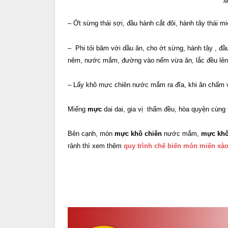
M
– Ớt sừng thái sợi, đầu hành cắt đôi, hành tây thái m
– Phi tỏi băm với dầu ăn, cho ớt sừng, hành tây , đ
nêm, nước mắm, đường vào nếm vừa ăn, lắc đều lên
– Lấy khô mực chiên nước mắm ra đĩa, khi ăn chấm vớ
Miếng
mực
dai dai, gia vị thấm đều, hòa quyện cùng 
Bên cạnh, món
mực khô chiên
nước mắm,
mực kh
rảnh thì xem thêm
quy trình chế biến món miến x