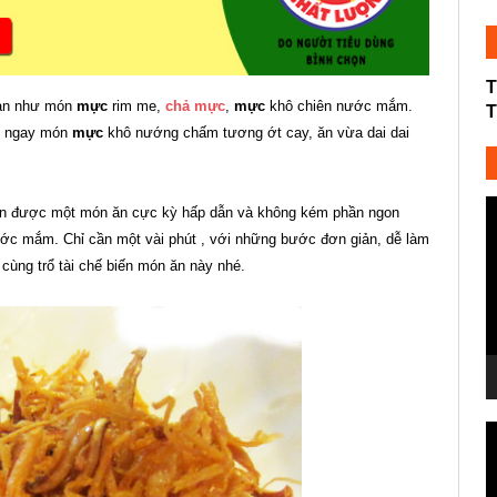
T
hạn như món
mực
rim me,
chả mực
,
mực
khô chiên nước mắm.
T
ến ngay món
mực
khô nướng chấm tương ớt cay, ăn vừa dai dai
T
n được một món ăn cực kỳ hấp dẫn và không kém phần ngon
c
c mắm. Chỉ cần một vài phút , với những bước đơn giản, dễ làm
V
cùng trổ tài chế biến món ăn này nhé.
T
c
V