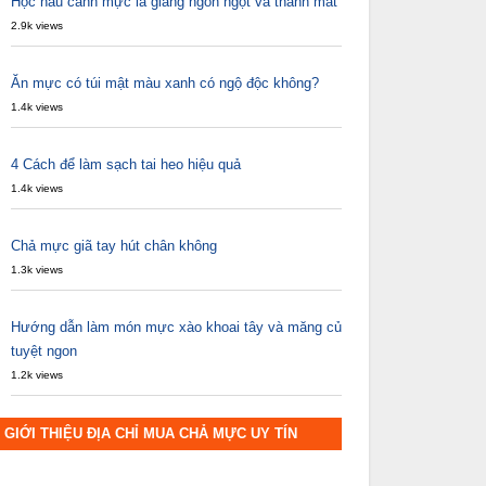
Học nấu canh mực lá giang ngon ngọt và thanh mát
2.9k views
Ăn mực có túi mật màu xanh có ngộ độc không?
1.4k views
4 Cách để làm sạch tai heo hiệu quả
1.4k views
Chả mực giã tay hút chân không
1.3k views
Hướng dẫn làm món mực xào khoai tây và măng củ
tuyệt ngon
1.2k views
GIỚI THIỆU ĐỊA CHỈ MUA CHẢ MỰC UY TÍN