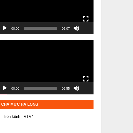
00:00
06:07
rình
hơi
ideo
00:00
06:55
CHẢ MỰC HẠ LONG
Trên kênh - VTV4