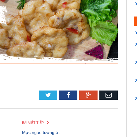
Twitter
Facebook
Google+
Email
C
BÀI VIẾT TIẾP
c
Mực ngào tương ớt