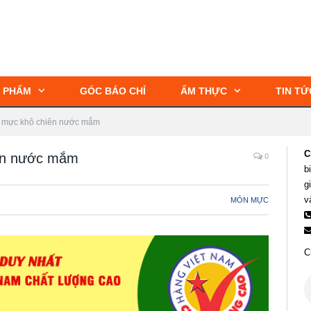
 PHẨM
GÓC BÁO CHÍ
ẨM THỰC
TIN TỨ
n mực khô chiên nước mắm
C
iên nước mắm
0
b
g
v
MÓN MỰC
C