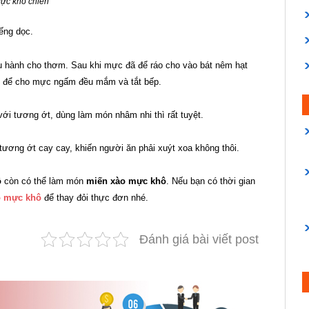
ực khô chiên
iếng dọc.
ầu hành cho thơm. Sau khi mực đã để ráo cho vào bát nêm hạt
 để cho mực ngấm đều mắm và tắt bếp.
i tương ớt, dùng làm món nhâm nhi thì rất tuyệt.
tương ớt cay cay, khiến người ăn phải xuýt xoa không thôi.
ô
còn có thể làm món
miến xào mực khô
. Nếu bạn có thời gian
ào mực khô
để thay đỏi thực đơn nhé.
Đánh giá bài viết post