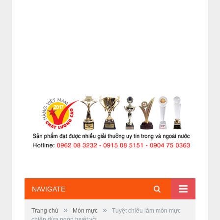
NAVIGATE
»
»
Trang chủ
Món mực
Tuyệt chiêu làm món mực
chiên dừa ngon tuyệt vời