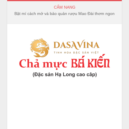
CẨM NANG
Bật mí cách mở và bảo quản rượu Mao Đài thơm ngon, trọn vị