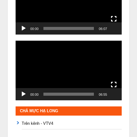
00:00
06:07
Trình
chơi
Video
00:00
06:55
CHẢ MỰC HẠ LONG
Trên kênh - VTV4