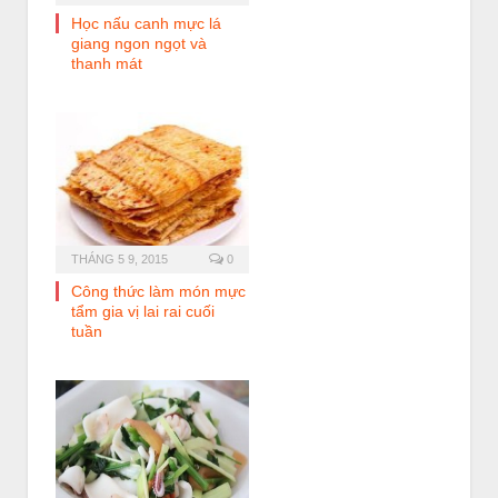
Học nấu canh mực lá
giang ngon ngọt và
thanh mát
THÁNG 5 9, 2015
0
Công thức làm món mực
tẩm gia vị lai rai cuối
tuần