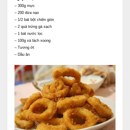
– 300g mực
– 200 dừa nạo
– 1/2 bát bột chiên giòn
– 2 quả trứng gà sạch
– 1 bát nước lọc
– 100g xà lách xoong
– Tương ớt
– Dầu ăn