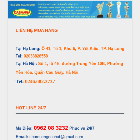
LIÊN HỆ MUA HÀNG
Tại Hạ Long:
Ô 41, Tổ 1, Khu 6, P. Yết Kiêu, TP. Hạ Long
Tel:
02033828558
Tại Hà Nội:
Số 1, lô 4E, đường Trung Yên 10B, Phường
Yên Hòa, Quận Cầu Giấy, Hà Nội
Tel:
0246.682.3737
HOT LINE 24/7
0962 08 3232
Ms Diệu:
Phục vụ 24/7
Email:
chamucngonnhat@gmail.com