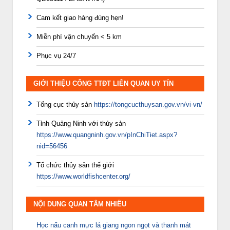
Cam kết giao hàng đúng hẹn!
Miễn phí vận chuyển < 5 km
Phục vụ 24/7
GIỚI THIỆU CỔNG TTĐT LIÊN QUAN UY TÍN
Tổng cục thủy sản
https://tongcucthuysan.gov.vn/vi-vn/
Tỉnh Quảng Ninh với thủy sản
https://www.quangninh.gov.vn/pInChiTiet.aspx?
nid=56456
Tổ chức thủy sản thế giới
https://www.worldfishcenter.org/
NỘI DUNG QUAN TÂM NHIỀU
Học nấu canh mực lá giang ngon ngọt và thanh mát