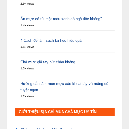
2.9k views
Ăn mực có túi mật màu xanh có ngộ độc không?
1.4k views
4 Cách để làm sạch tai heo hiệu quả
1.4k views
Chả mực giã tay hút chân không
1.3k views
Hướng dẫn làm món mực xào khoai tây và măng củ
tuyệt ngon
1.2k views
GIỚI THIỆU ĐỊA CHỈ MUA CHẢ MỰC UY TÍN