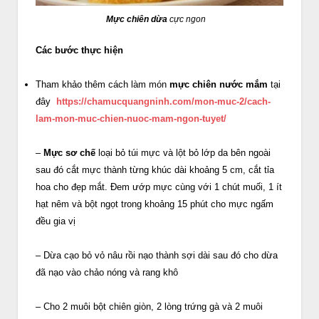
Mực chiên dừa
cực ngon
Các bước thực hiện
Tham khảo thêm cách làm món
mực chiên nước mắm
tại
đây
https://chamucquangninh.com/mon-muc-2/cach-
lam-mon-muc-chien-nuoc-mam-ngon-tuyet/
–
Mực sơ chế
loại bỏ túi mực và lột bỏ lớp da bên ngoài
sau đó cắt mực thành từng khúc dài khoảng 5 cm, cắt tỉa
hoa cho đẹp mắt. Đem ướp mực cùng với 1 chút muối, 1 ít
hạt nêm và bột ngọt trong khoảng 15 phút cho mực ngấm
đều gia vị
– Dừa cạo bỏ vỏ nâu rồi nạo thành sợi dài sau đó cho dừa
đã nạo vào chảo nóng và rang khô
– Cho 2 muôi bột chiên giòn, 2 lòng trứng gà và 2 muôi