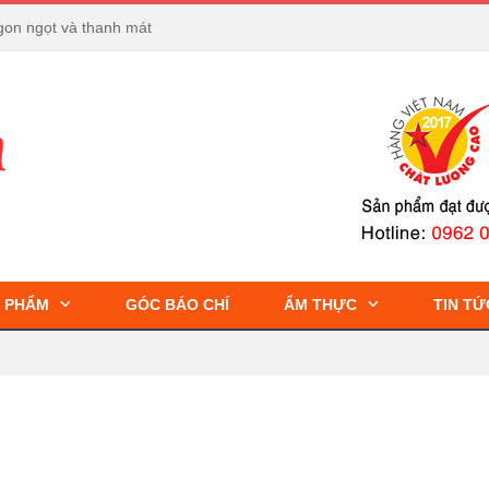
Khác Nhau Ở Điểm Nào?
 PHẨM
GÓC BÁO CHÍ
ẨM THỰC
TIN TỨ