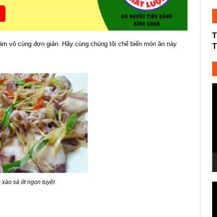
T
làm vô cùng đơn giản. Hãy cùng chúng tôi chế biến món ăn này
T
T
c
V
xào sả ớt ngon tuyệt
T
c
V