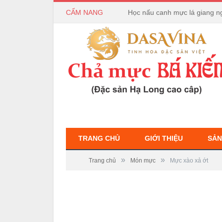
CẨM NANG
Bếp Hồng Ngoại và Bếp Từ 
TRANG CHỦ
GIỚI THIỆU
SẢN
»
»
Trang chủ
Món mực
Mực xào xả ớt