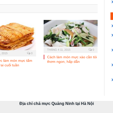
THÁNG 4 11, 2015
0
, 2015
0
Cách làm món mực xào cần tỏi
ức làm món mực tẩm
thơm ngon, hấp dẫn
 rai cuối tuần
Địa chỉ chả mực Quảng Ninh tại Hà Nội