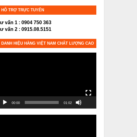
HỖ TRỢ TRỰC TUYẾN
ư vấn 1 : 0904 750 363
ư vấn 2 : 0915.08.5151
DANH HIỆU HÀNG VIỆT NAM CHẤT LƯỢNG CAO
rình
hơi
ideo
00:00
01:02
rình
hơi
ideo