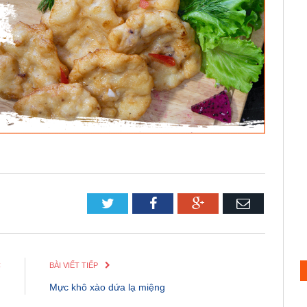
Twitter
Facebook
Google+
Email
C
BÀI VIẾT TIẾP
h
Mực khô xào dứa lạ miệng