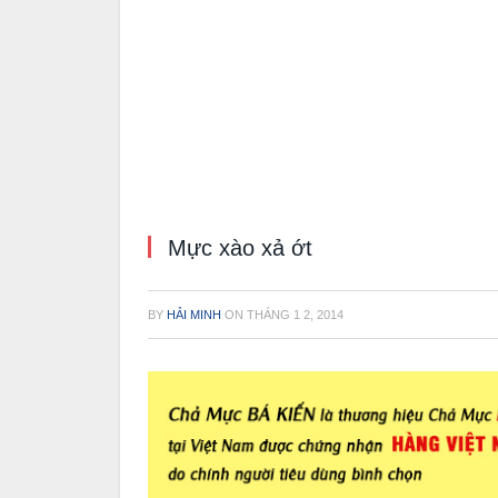
Mực xào xả ớt
BY
HẢI MINH
ON
THÁNG 1 2, 2014