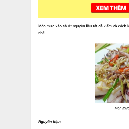
Món mực xào sả ớt nguyên liệu rất dễ kiếm và cách 
nhé!
Món mực 
Nguyên liệu: