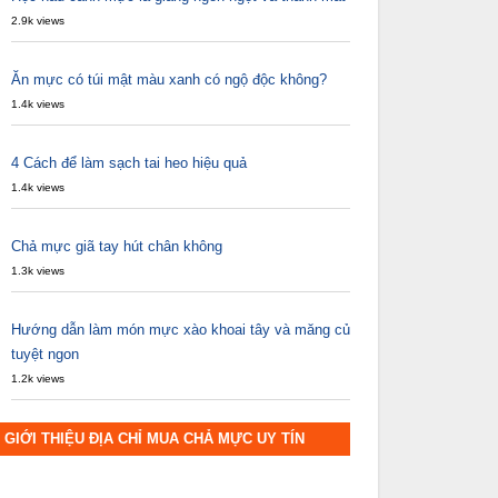
2.9k views
Ăn mực có túi mật màu xanh có ngộ độc không?
1.4k views
4 Cách để làm sạch tai heo hiệu quả
1.4k views
Chả mực giã tay hút chân không
1.3k views
Hướng dẫn làm món mực xào khoai tây và măng củ
tuyệt ngon
1.2k views
GIỚI THIỆU ĐỊA CHỈ MUA CHẢ MỰC UY TÍN