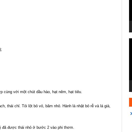
T
c
);
V
 cùng với một chút dầu hào, hạt nêm, hạt tiêu.
h, thái chỉ. Tỏi lột bỏ vỏ, băm nhỏ. Hành lá nhặt bỏ rễ và lá già,
vị đã được thái nhỏ ở bước 2 vào phi thơm.