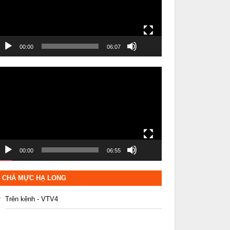
00:00
06:07
rình
hơi
ideo
00:00
06:55
CHẢ MỰC HẠ LONG
Trên kênh - VTV4