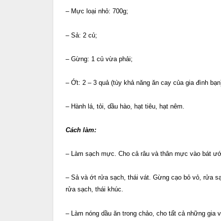
– Mực loại nhỏ: 700g;
– Sả: 2 củ;
– Gừng: 1 củ vừa phải;
– Ớt: 2 – 3 quả (tùy khả năng ăn cay của gia đình bạn
– Hành lá, tỏi, dầu hào, hạt tiêu, hạt nêm.
Cách làm:
– Làm sạch mực. Cho cả râu và thân mực vào bát ướp
– Sả và ớt rửa sạch, thái vát. Gừng cạo bỏ vỏ, rửa sạc
rửa sạch, thái khúc.
– Làm nóng dầu ăn trong chảo, cho tất cả những gia 