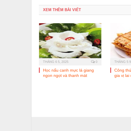
XEM THÊM BÀI VIẾT
THÁNG 6 5, 2025
0
THÁNG 5 9
Học nấu canh mực lá giang
Công th
ngon ngọt và thanh mát
gia vị lai