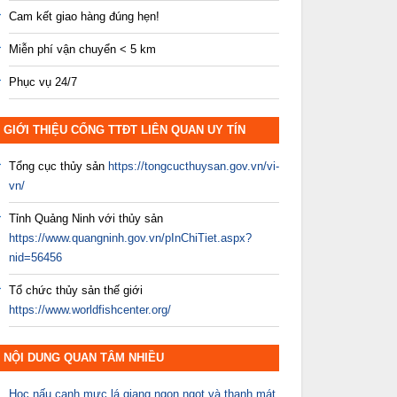
Cam kết giao hàng đúng hẹn!
Miễn phí vận chuyển < 5 km
Phục vụ 24/7
GIỚI THIỆU CỔNG TTĐT LIÊN QUAN UY TÍN
Tổng cục thủy sản
https://tongcucthuysan.gov.vn/vi-
vn/
Tỉnh Quảng Ninh với thủy sản
https://www.quangninh.gov.vn/pInChiTiet.aspx?
nid=56456
Tổ chức thủy sản thế giới
https://www.worldfishcenter.org/
NỘI DUNG QUAN TÂM NHIỀU
Học nấu canh mực lá giang ngon ngọt và thanh mát