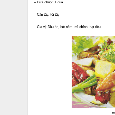
– Dưa chuột: 1 quả
– Cần tây, tỏi tây
– Gia vị: Dầu ăn, bột nêm, mì chính, hạt tiêu
m