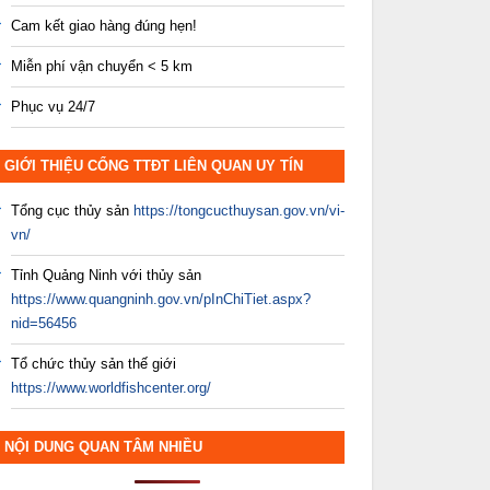
Cam kết giao hàng đúng hẹn!
Miễn phí vận chuyển < 5 km
Phục vụ 24/7
GIỚI THIỆU CỔNG TTĐT LIÊN QUAN UY TÍN
Tổng cục thủy sản
https://tongcucthuysan.gov.vn/vi-
vn/
Tỉnh Quảng Ninh với thủy sản
https://www.quangninh.gov.vn/pInChiTiet.aspx?
nid=56456
Tổ chức thủy sản thế giới
https://www.worldfishcenter.org/
NỘI DUNG QUAN TÂM NHIỀU