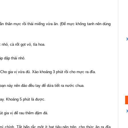
ần thân mực rồi thái miếng vừa ăn. (Để mực không tanh nên dùng
nhỏ, cà rốt gọt vỏ, tỉa hoa.
ập dập thái nhỏ.
 Cho gia vị vừa đủ. Xào khoảng 3 phút rồi cho mực ra đĩa.
oạn này nên đảo đều tay để dứa tiết ra nước chua.
tay. Khoảng 5 phút là được.
t gia vị để rau thêm đậm đà.
 chính. Tắt bếp rắc một ít hạt tiêu nên trên, cho thức ăn ra đĩa