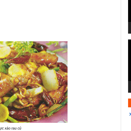
T
c
V
ực xào rau củ