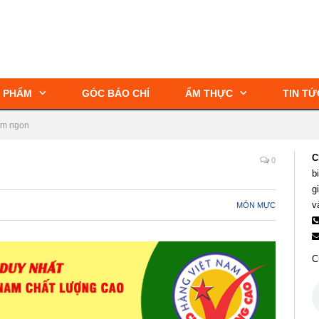
 PHẨM
GÓC BÁO CHÍ
ẨM THỰC
TIN TỨ
ơm ngon
C
0
b
g
v
MÓN MỰC
C