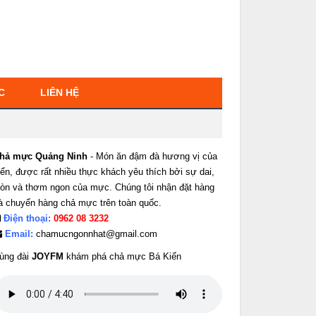
C
LIÊN HỆ
hả mực Quảng Ninh
- Món ăn đậm đà hương vị của
iển, được rất nhiều thực khách yêu thích bởi sự dai,
iòn và thơm ngon của mực. Chúng tôi nhận đặt hàng
à chuyển hàng chả mực trên toàn quốc.
Điện thoại:
0962 08 3232
Email:
chamucngonnhat@gmail.com
ùng đài
JOYFM
khám phá chả mực Bá Kiến