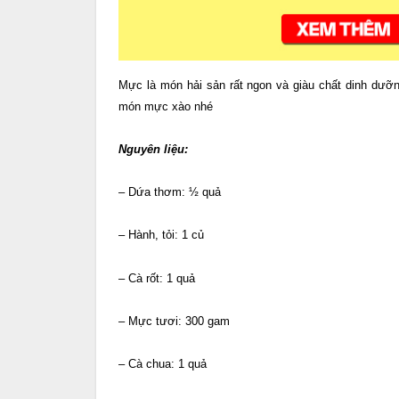
Mực là món hải sản rất ngon và giàu chất dinh dưỡ
món mực xào nhé
Nguyên liệu:
– Dứa thơm: ½ quả
– Hành, tỏi: 1 củ
– Cà rốt: 1 quả
– Mực tươi: 300 gam
– Cà chua: 1 quả