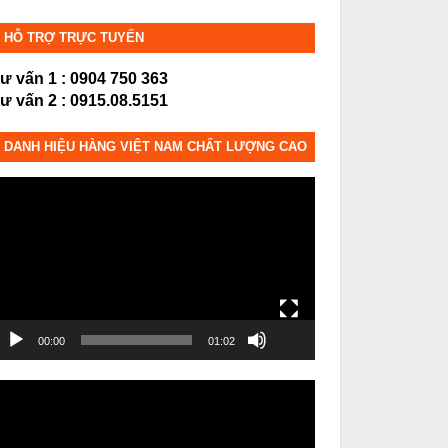
HỖ TRỢ TRỰC TUYẾN
ư vấn 1 : 0904 750 363
ư vấn 2 : 0915.08.5151
DANH HIỆU HÀNG VIỆT NAM CHẤT LƯỢNG CAO
rình
hơi
ideo
00:00
01:02
rình
hơi
ideo