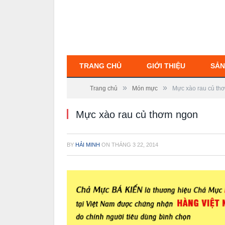
TRANG CHỦ
GIỚI THIỆU
SẢN
»
»
Trang chủ
Món mực
Mực xào rau củ th
Mực xào rau củ thơm ngon
BY
HẢI MINH
ON
THÁNG 3 22, 2014