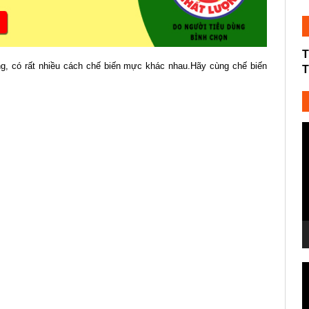
T
ng, có rất nhiều cách chế biến mực khác nhau.Hãy cùng chế biến
T
T
c
V
T
c
V