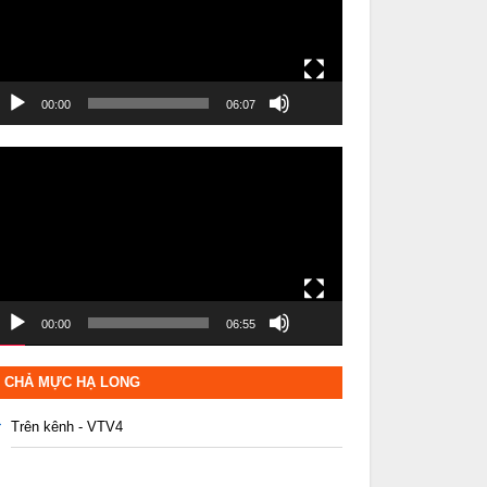
00:00
06:07
rình
hơi
ideo
00:00
06:55
CHẢ MỰC HẠ LONG
Trên kênh - VTV4