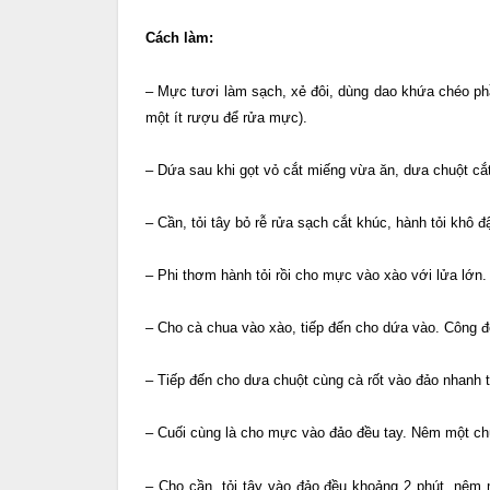
Cách làm:
– Mực tươi làm sạch, xẻ đôi, dùng dao khứa chéo ph
một ít rượu để rửa mực).
– Dứa sau khi gọt vỏ cắt miếng vừa ăn, dưa chuột cắt 
– Cần, tỏi tây bỏ rễ rửa sạch cắt khúc, hành tỏi khô đ
– Phi thơm hành tỏi rồi cho mực vào xào với lửa lớn.
– Cho cà chua vào xào, tiếp đến cho dứa vào. Công đ
– Tiếp đến cho dưa chuột cùng cà rốt vào đảo nhanh 
– Cuối cùng là cho mực vào đảo đều tay. Nêm một chú
– Cho cần, tỏi tây vào đảo đều khoảng 2 phút, nêm mì