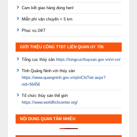
Cam kết giao hàng đúng hẹn!
Miễn phí vận chuyển < 5 km
Phục vụ 24/7
GIỚI THIỆU CỔNG TTĐT LIÊN QUAN UY TÍN
Tổng cục thủy sản
https://tongcucthuysan.gov.vn/vi-vn/
Tỉnh Quảng Ninh với thủy sản
https://www.quangninh.gov.vn/pInChiTiet.aspx?
nid=56456
Tổ chức thủy sản thế giới
https://www.worldfishcenter.org/
NỘI DUNG QUAN TÂM NHIỀU