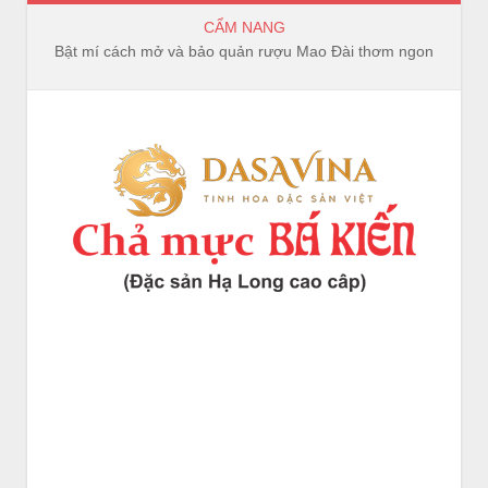
CẨM NANG
Bật mí cách mở và bảo quản rượu Mao Đài thơm ngon, trọn vị