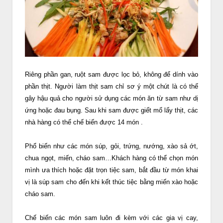
Riêng phần gan, ruột sam được lọc bỏ, không để dính vào
phần thịt. Người làm thịt sam chỉ sơ ý một chút là có thể
gây hậu quả cho người sử dụng các món ăn từ sam như dị
ứng hoặc đau bụng. Sau khi sam được giết mổ lấy thịt, các
nhà hàng có thể chế biến được 14 món .
Phổ biến như các món súp, gỏi, trứng, nướng, xào sả ớt,
chua ngọt, miến, cháo sam…Khách hàng có thể chọn món
mình ưa thích hoặc đặt trọn tiệc sam, bắt đầu từ món khai
vị là súp sam cho đến khi kết thúc tiệc bằng miến xào hoặc
cháo sam.
Chế biến các món sam luôn đi kèm với các gia vị cay,