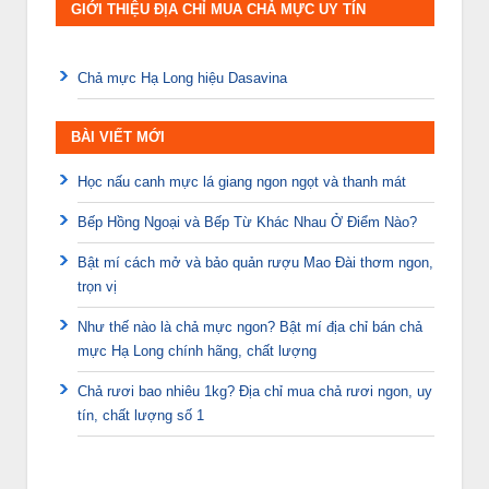
GIỚI THIỆU ĐỊA CHỈ MUA CHẢ MỰC UY TÍN
Chả mực Hạ Long hiệu Dasavina
BÀI VIẾT MỚI
Học nấu canh mực lá giang ngon ngọt và thanh mát
Bếp Hồng Ngoại và Bếp Từ Khác Nhau Ở Điểm Nào?
Bật mí cách mở và bảo quản rượu Mao Đài thơm ngon,
trọn vị
Như thế nào là chả mực ngon? Bật mí địa chỉ bán chả
mực Hạ Long chính hãng, chất lượng
Chả rươi bao nhiêu 1kg? Địa chỉ mua chả rươi ngon, uy
tín, chất lượng số 1