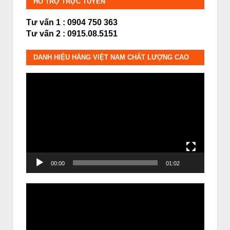
HỖ TRỢ TRỰC TUYẾN
Tư vấn 1 : 0904 750 363
Tư vấn 2 : 0915.08.5151
DANH HIỆU HÀNG VIỆT NAM CHẤT LƯỢNG CAO
Trình
chơi
Video
00:00
01:02
Trình
chơi
Video