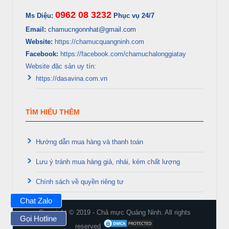
0962 08 3232
Ms Diệu:
Phục vụ 24/7
Email:
chamucngonnhat@gmail.com
Website:
https://chamucquangninh.com
Facebook:
https://facebook.com/chamuchalonggiatay
Website đặc sản uy tín:
https://dasavina.com.vn
TÌM HIỂU THÊM
Hướng dẫn mua hàng và thanh toán
Lưu ý tránh mua hàng giả, nhái, kém chất lượng
Chính sách về quyền riêng tư
Chat Zalo
Copyright © 2019 - Chả mực Quảng Ninh. All rights
Gọi Hotline
reserved