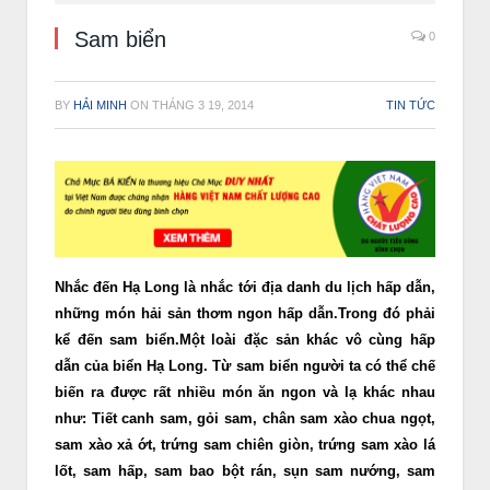
Sam biển
0
BY
HẢI MINH
ON
THÁNG 3 19, 2014
TIN TỨC
Nhắc đến Hạ Long là nhắc tới địa danh du lịch hấp dẫn,
những món hải sản thơm ngon hấp dẫn.Trong đó phải
kể đến sam biển.
Một loài đặc sản khác vô cùng hấp
dẫn của biển Hạ Long. Từ sam biển người ta có thể chế
biến ra được rất nhiều món ăn ngon và lạ khác nhau
như: Tiết canh sam, gỏi sam, chân sam xào chua ngọt,
sam xào xả ớt, trứng sam chiên giòn, trứng sam xào lá
lốt, sam hấp, sam bao bột rán, sụn sam nướng, sam