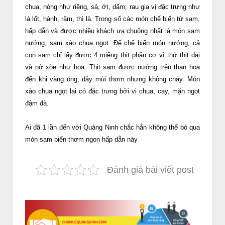
chua, nóng như riềng, sả, ớt, dấm; rau gia vị đặc trưng như
lá lốt, hành, răm, thì là. Trong số các món chế biến từ sam,
hấp dẫn và được nhiều khách ưa chuộng nhất là món sam
nướng, sam xào chua ngọt. Để chế biến món nướng, cả
con sam chỉ lấy được 4 miếng thịt phần cơ vì thớ thịt dai
và nở xòe như hoa. Thịt sam được nướng trên than hoa
đến khi vàng óng, dậy mùi thơm nhưng không cháy. Món
xào chua ngọt lại có đặc trưng bởi vị chua, cay, mặn ngọt
đậm đà.
Ai đã 1 lần đến với Quảng Ninh chắc hẳn không thể bỏ qua
món sam biển thơm ngon hấp dẫn này
Đánh giá bài viết post