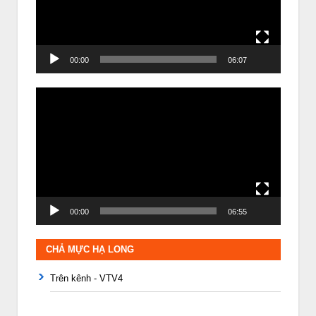
00:00
06:07
Trình
chơi
Video
00:00
06:55
CHẢ MỰC HẠ LONG
Trên kênh - VTV4