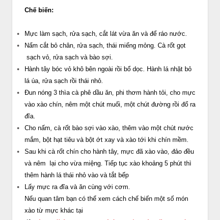
Chế biến:
Mực làm sạch, rửa sạch, cắt lát vừa ăn và để ráo nước.
Nấm cắt bỏ chân, rửa sạch, thái miếng mỏng. Cà rốt gọt
sạch vỏ, rửa sạch và bào sợi.
Hành tây bóc vỏ khô bên ngoài rồi bổ dọc. Hành lá nhặt bỏ
lá úa, rửa sạch rồi thái nhỏ.
Đun nóng 3 thìa cà phê dầu ăn, phi thơm hành tỏi, cho mực
vào xào chín, nêm một chút muối, một chút đường rồi đổ ra
đĩa.
Cho nấm, cà rốt bào sợi vào xào, thêm vào một chút nước
mắm, bột hạt tiêu và bột ớt xay và xào tới khi chín mềm.
Sau khi cà rốt chín cho hành tây, mực đã xào vào, đảo đều
và nêm lại cho vừa miệng. Tiếp tục xào khoảng 5 phút thì
thêm hành lá thái nhỏ vào và tắt bếp
Lấy mực ra đĩa và ăn cùng với cơm.
Nếu quan tâm bạn có thể xem cách chế biến một số món
xào từ mực khác tại