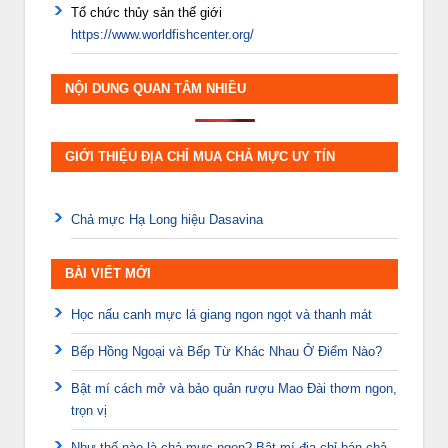
Tổ chức thủy sản thế giới
https://www.worldfishcenter.org/
NỘI DUNG QUAN TÂM NHIỀU
GIỚI THIỆU ĐỊA CHỈ MUA CHẢ MỰC UY TÍN
Chả mực Hạ Long hiệu Dasavina
BÀI VIẾT MỚI
Học nấu canh mực lá giang ngon ngọt và thanh mát
Bếp Hồng Ngoại và Bếp Từ Khác Nhau Ở Điểm Nào?
Bật mí cách mở và bảo quản rượu Mao Đài thơm ngon,
trọn vị
Như thế nào là chả mực ngon? Bật mí địa chỉ bán chả