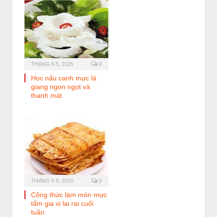
THÁNG 6 5, 2025
0
Học nấu canh mực lá
giang ngon ngọt và
thanh mát
THÁNG 5 9, 2015
0
Công thức làm món mực
tẩm gia vị lai rai cuối
tuần