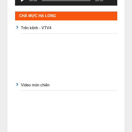
00:00
06:55
CHẢ MỰC HẠ LONG
Trên kênh - VTV4
Video món chiên