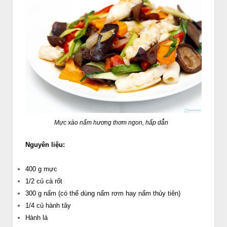
Mực xào nấm hương thơm ngon, hấp dẫn
Nguyên liệu:
400
g
mực
1/2
củ
cà rốt
300
g
nấm
(có thể dùng nấm rơm hay nấm thủy tiên)
1/4
củ
hành tây
Hành lá