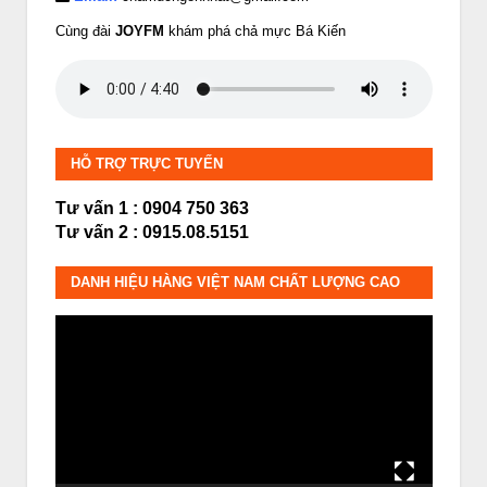
Cùng đài
JOYFM
khám phá chả mực Bá Kiến
HỖ TRỢ TRỰC TUYẾN
Tư vấn 1 : 0904 750 363
Tư vấn 2 : 0915.08.5151
DANH HIỆU HÀNG VIỆT NAM CHẤT LƯỢNG CAO
Trình
chơi
Video