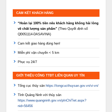
CAM KẾT KHÁCH HÀNG
“Hoàn lại 100% tiền nếu khách hàng không hài lòng
về chất lượng sản phẩm”
(Theo Quyết định số
QĐ051114-DASAVINA)
Cam kết giao hàng đúng hẹn!
Miễn phí vận chuyển < 5 km
Phục vụ 24/7
GIỚI THIỆU CỔNG TTĐT LIÊN QUAN UY TÍN
Tổng cục thủy sản
https://tongcucthuysan.gov.vn/vi-vn/
Tỉnh Quảng Ninh với thủy sản
https://www.quangninh.gov.vn/pInChiTiet.aspx?
nid=56456