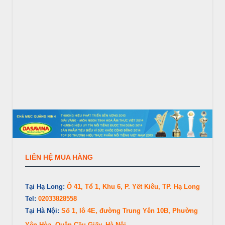
LIÊN HỆ MUA HÀNG
Tại Hạ Long:
Ô 41, Tổ 1, Khu 6, P. Yết Kiêu, TP. Hạ Long
Tel:
02033828558
Tại Hà Nội:
Số 1, lô 4E, đường Trung Yên 10B, Phường
Yên Hòa, Quận Cầu Giấy, Hà Nội