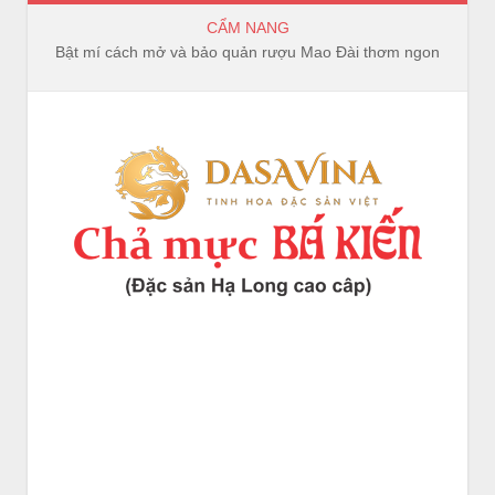
CẨM NANG
Bật mí cách mở và bảo quản rượu Mao Đài thơm ngon, trọn vị