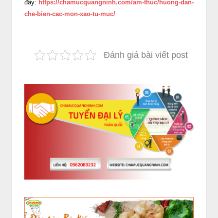
đây:
https://chamucquangninh.com/am-thuc/huong-dan-
che-bien-cac-mon-xao-tu-muc/
Đánh giá bài viết post