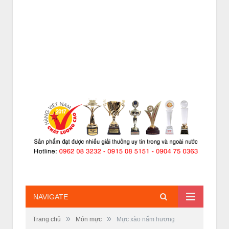
NAVIGATE
»
»
Trang chủ
Món mực
Mực xào nấm hương