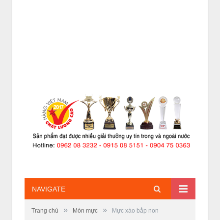
NAVIGATE
»
»
Trang chủ
Món mực
Mực xào bắp non