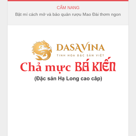
CẨM NANG
Bật mí cách mở và bảo quản rượu Mao Đài thơm ngon, trọn vị