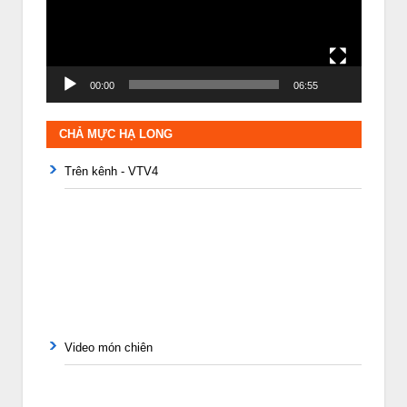
00:00
06:55
CHẢ MỰC HẠ LONG
Trên kênh - VTV4
Video món chiên