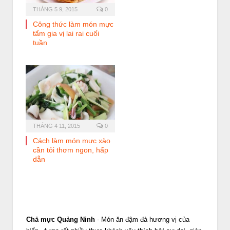
THÁNG 5 9, 2015
0
Công thức làm món mực
tẩm gia vị lai rai cuối
tuần
THÁNG 4 11, 2015
0
Cách làm món mực xào
cần tỏi thơm ngon, hấp
dẫn
Chả mực Quảng Ninh
- Món ăn đậm đà hương vị của