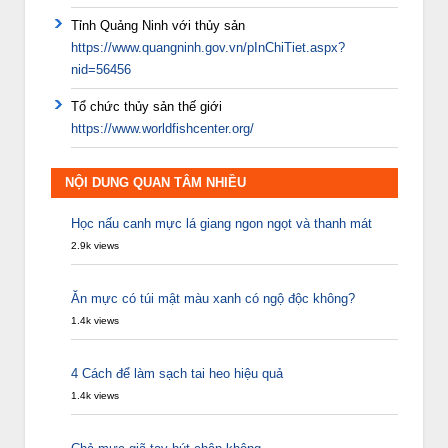
Tỉnh Quảng Ninh với thủy sản
https://www.quangninh.gov.vn/pInChiTiet.aspx?
nid=56456
Tổ chức thủy sản thế giới
https://www.worldfishcenter.org/
NỘI DUNG QUAN TÂM NHIỀU
Học nấu canh mực lá giang ngon ngọt và thanh mát
2.9k views
Ăn mực có túi mật màu xanh có ngộ độc không?
1.4k views
4 Cách để làm sạch tai heo hiệu quả
1.4k views