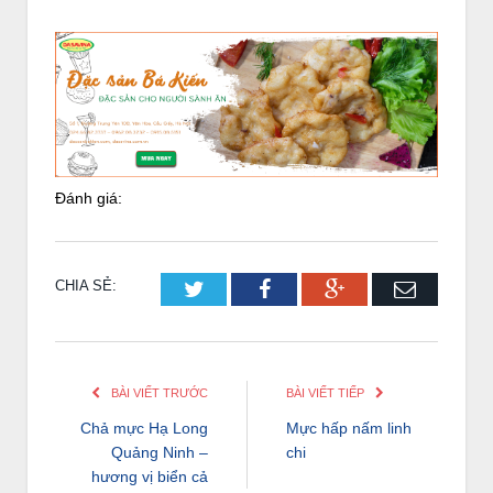
Đánh giá:
CHIA SẺ:
Twitter
Facebook
Google+
Email
BÀI VIẾT TRƯỚC
BÀI VIẾT TIẾP
Chả mực Hạ Long
Mực hấp nấm linh
Quảng Ninh –
chi
hương vị biển cả