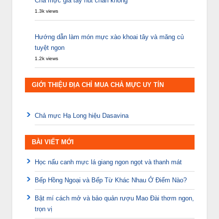
Chả mực giã tay hút chân không
1.3k views
Hướng dẫn làm món mực xào khoai tây và măng củ
tuyệt ngon
1.2k views
GIỚI THIỆU ĐỊA CHỈ MUA CHẢ MỰC UY TÍN
Chả mực Hạ Long hiệu Dasavina
BÀI VIẾT MỚI
Học nấu canh mực lá giang ngon ngọt và thanh mát
Bếp Hồng Ngoại và Bếp Từ Khác Nhau Ở Điểm Nào?
Bật mí cách mở và bảo quản rượu Mao Đài thơm ngon,
trọn vị