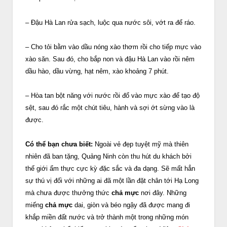
– Đậu Hà Lan rửa sạch, luộc qua nước sôi, vớt ra để ráo.
– Cho tỏi bằm vào dầu nóng xào thơm rồi cho tiếp mực vào
xào săn. Sau đó, cho bắp non và đậu Hà Lan vào rồi nêm
dầu hào, dầu vừng, hạt nêm, xào khoảng 7 phút.
– Hòa tan bột năng với nước rồi đổ vào mực xào để tạo độ
sệt, sau đó rắc một chút tiêu, hành và sợi ớt sừng vào là
được.
Có thể bạn chưa biết:
Ngoài vẻ đẹp tuyệt mỹ mà thiên
nhiên đã ban tặng, Quảng Ninh còn thu hút du khách bởi
thế giới ẩm thực cực kỳ đặc sắc và đa dạng. Sẽ mất hẳn
sự thú vị đối với những ai đã một lần đặt chân tới Hạ Long
mà chưa được thưởng thức
chả mực
nơi đây. Những
miếng
chả mực
dai, giòn và béo ngậy đã được mang đi
khắp miền đất nước và trở thành một trong những món