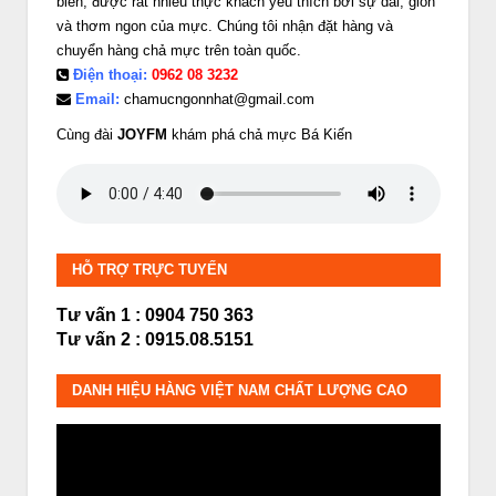
biển, được rất nhiều thực khách yêu thích bởi sự dai, giòn
và thơm ngon của mực. Chúng tôi nhận đặt hàng và
chuyển hàng chả mực trên toàn quốc.
Điện thoại:
0962 08 3232
Email:
chamucngonnhat@gmail.com
Cùng đài
JOYFM
khám phá chả mực Bá Kiến
HỖ TRỢ TRỰC TUYẾN
Tư vấn 1 : 0904 750 363
Tư vấn 2 : 0915.08.5151
DANH HIỆU HÀNG VIỆT NAM CHẤT LƯỢNG CAO
Trình
chơi
Video