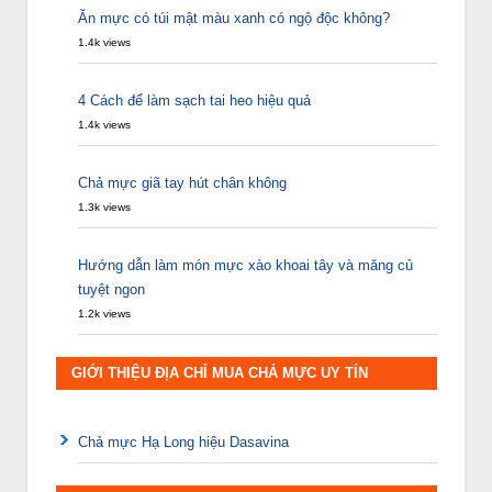
Ăn mực có túi mật màu xanh có ngộ độc không?
1.4k views
4 Cách để làm sạch tai heo hiệu quả
1.4k views
Chả mực giã tay hút chân không
1.3k views
Hướng dẫn làm món mực xào khoai tây và măng củ
tuyệt ngon
1.2k views
GIỚI THIỆU ĐỊA CHỈ MUA CHẢ MỰC UY TÍN
Chả mực Hạ Long hiệu Dasavina