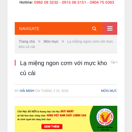
NAVIGATE
»
»
Trang chủ
Món mực
Lạ miệng ngon cơm với mực
kho củ cải
Lạ miệng ngon cơm với mực kho
0
củ cải
BY
HẢI MINH
ON
THÁNG 3 24, 2015
MÓN MỰC