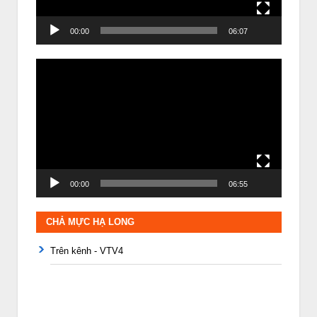
00:00
06:07
Trình
chơi
Video
00:00
06:55
CHẢ MỰC HẠ LONG
Trên kênh - VTV4