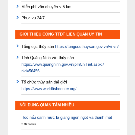
Miễn phí vận chuyển < 5 km
Phục vụ 24/7
GIỚI THIỆU CỔNG TTĐT LIÊN QUAN UY TÍN
Tổng cục thủy sản
https://tongcucthuysan.gov.vn/vi-vn/
Tỉnh Quảng Ninh với thủy sản
https://www.quangninh.gov.vn/pInChiTiet.aspx?
nid=56456
Tổ chức thủy sản thế giới
https://www.worldfishcenter.org/
NỘI DUNG QUAN TÂM NHIỀU
Học nấu canh mực lá giang ngon ngọt và thanh mát
2.9k views