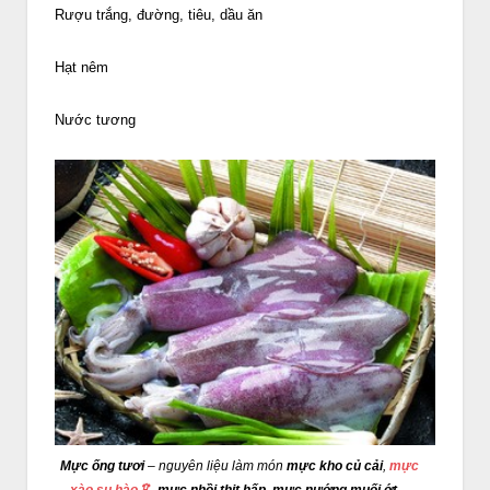
Rượu trắng, đường, tiêu, dầu ăn
Hạt nêm
Nước tương
Mực ống tươi
– nguyên liệu làm món
mực kho củ cải
,
mực
xào su hào🦑
,
mực nhồi thịt hấp
,
mực nướng muối ớt
…