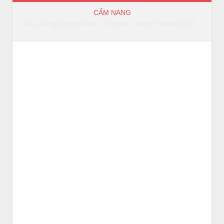
CẨM NANG
Bếp Hồng Ngoại và Bếp Từ Khác Nhau Ở Điểm Nào?