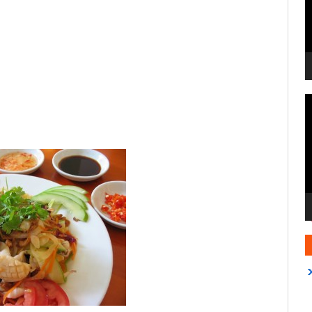
T
c
V