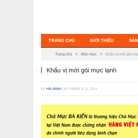
TRANG CHỦ
GIỚI THIỆU
SẢN
»
»
Trang chủ
Món mực
Khẩu vị mới gỏi mự
Khẩu vị mới gỏi mực lạnh
BY
HẢI MINH
ON
THÁNG 8 13, 2014