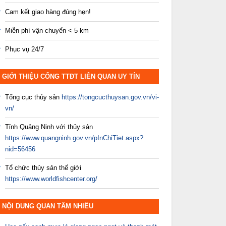
Cam kết giao hàng đúng hẹn!
Miễn phí vận chuyển < 5 km
Phục vụ 24/7
GIỚI THIỆU CỔNG TTĐT LIÊN QUAN UY TÍN
Tổng cục thủy sản
https://tongcucthuysan.gov.vn/vi-
vn/
Tỉnh Quảng Ninh với thủy sản
https://www.quangninh.gov.vn/pInChiTiet.aspx?
nid=56456
Tổ chức thủy sản thế giới
https://www.worldfishcenter.org/
NỘI DUNG QUAN TÂM NHIỀU