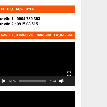
HỖ TRỢ TRỰC TUYẾN
ư vấn 1 : 0904 750 363
ư vấn 2 : 0915.08.5151
DANH HIỆU HÀNG VIỆT NAM CHẤT LƯỢNG CAO
rình
hơi
ideo
00:00
01:02
rình
hơi
ideo