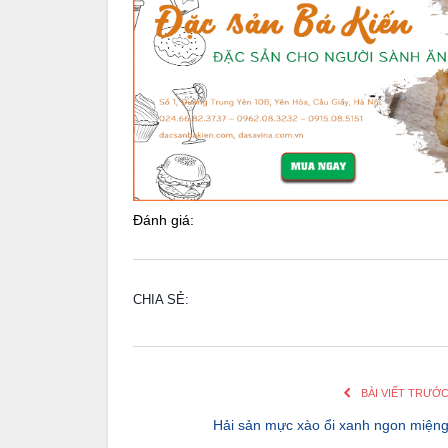
Đánh giá:
CHIA SẺ:
BÀI VIẾT TRƯỚ
Hải sản mực xào ổi xanh ngon miện