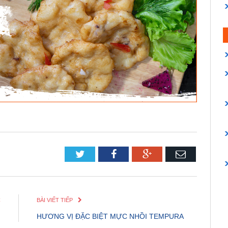
Twitter
Facebook
Google+
Email
C
BÀI VIẾT TIẾP
g
HƯƠNG VỊ ĐẶC BIỆT MỰC NHỒI TEMPURA