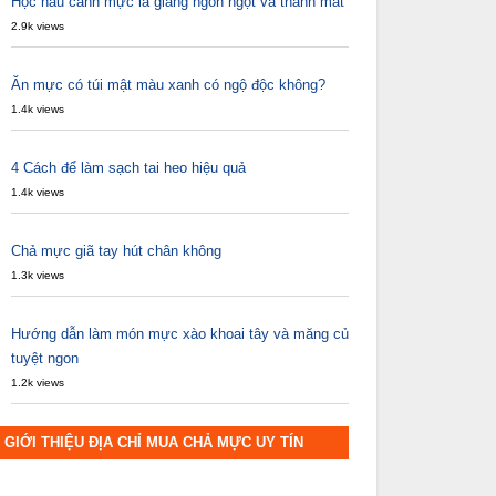
Học nấu canh mực lá giang ngon ngọt và thanh mát
2.9k views
Ăn mực có túi mật màu xanh có ngộ độc không?
1.4k views
4 Cách để làm sạch tai heo hiệu quả
1.4k views
Chả mực giã tay hút chân không
1.3k views
Hướng dẫn làm món mực xào khoai tây và măng củ
tuyệt ngon
1.2k views
GIỚI THIỆU ĐỊA CHỈ MUA CHẢ MỰC UY TÍN