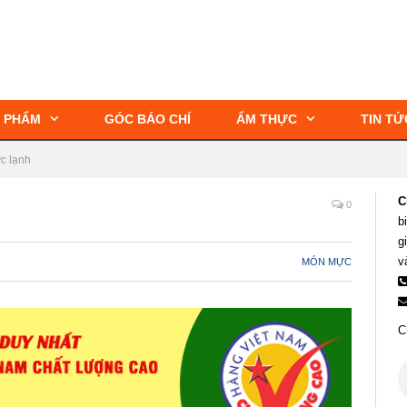
 PHẨM
GÓC BÁO CHÍ
ẨM THỰC
TIN TỨ
c lạnh
C
0
b
g
v
MÓN MỰC
C