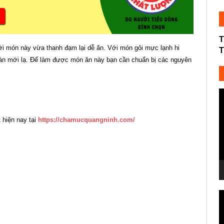
T
ởi món này vừa thanh đạm lại dễ ăn. Với món gỏi mực lạnh hi
T
oàn mới lạ. Để làm được món ăn này bạn cần chuẩn bị các nguyên
T
c
V
hiện nay tại
https://chamucquangninh.com/
T
c
V