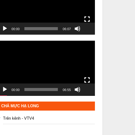
00:00
06:07
rình
hơi
ideo
00:00
06:55
CHẢ MỰC HẠ LONG
Trên kênh - VTV4