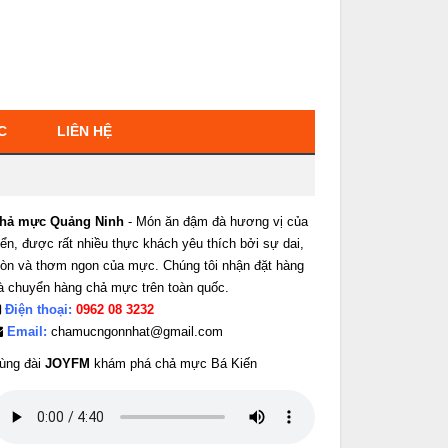
C
LIÊN HỆ
hả mực Quảng Ninh
- Món ăn đậm đà hương vị của
iển, được rất nhiều thực khách yêu thích bởi sự dai,
iòn và thơm ngon của mực. Chúng tôi nhận đặt hàng
à chuyển hàng chả mực trên toàn quốc.
Điện thoại:
0962 08 3232
Email:
chamucngonnhat@gmail.com
ùng đài
JOYFM
khám phá chả mực Bá Kiến