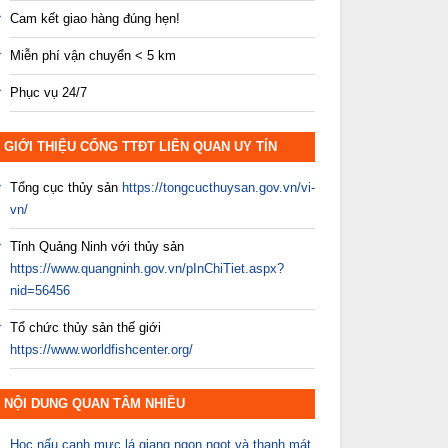
Cam kết giao hàng đúng hẹn!
Miễn phí vận chuyển < 5 km
Phục vụ 24/7
GIỚI THIỆU CỔNG TTĐT LIÊN QUAN UY TÍN
Tổng cục thủy sản
https://tongcucthuysan.gov.vn/vi-
vn/
Tỉnh Quảng Ninh với thủy sản
https://www.quangninh.gov.vn/pInChiTiet.aspx?
nid=56456
Tổ chức thủy sản thế giới
https://www.worldfishcenter.org/
NỘI DUNG QUAN TÂM NHIỀU
Học nấu canh mực lá giang ngon ngọt và thanh mát