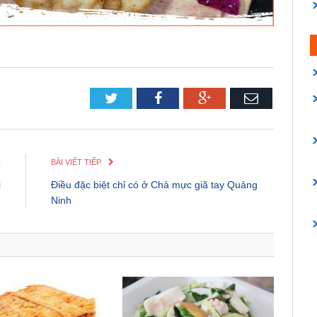
Twitter
Facebook
Google+
Email
C
BÀI VIẾT TIẾP
i
Điều đặc biệt chỉ có ở Chả mực giã tay Quảng
Ninh