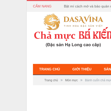
CẨM NANG
Bật mí cách mở và bảo quản 
TRANG CHỦ
GIỚI THIỆU
SẢN
»
»
Trang chủ
Món mực
Bánh cuốn chả mực