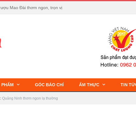
rượu Mao Đài thơm ngon, trọn vị
 PHẨM
GÓC BÁO CHÍ
ẨM THỰC
TIN TỨ
 Quảng Ninh thơm ngon lạ thường