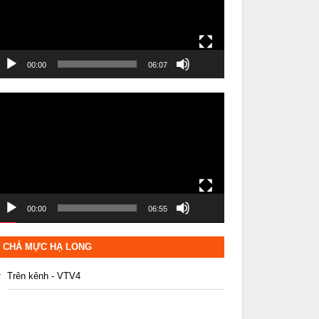
00:00
06:07
rình
hơi
ideo
00:00
06:55
CHẢ MỰC HẠ LONG
Trên kênh - VTV4