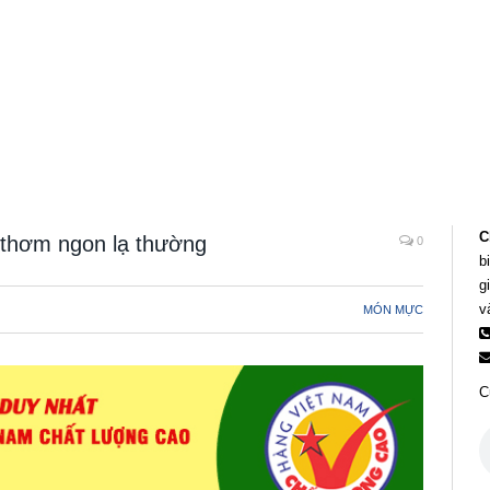
C
thơm ngon lạ thường
0
b
g
v
MÓN MỰC
C