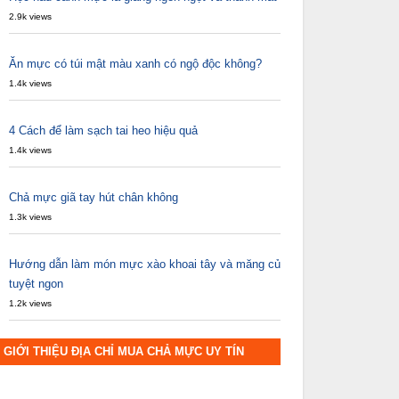
2.9k views
Ăn mực có túi mật màu xanh có ngộ độc không?
1.4k views
4 Cách để làm sạch tai heo hiệu quả
1.4k views
Chả mực giã tay hút chân không
1.3k views
Hướng dẫn làm món mực xào khoai tây và măng củ
tuyệt ngon
1.2k views
GIỚI THIỆU ĐỊA CHỈ MUA CHẢ MỰC UY TÍN