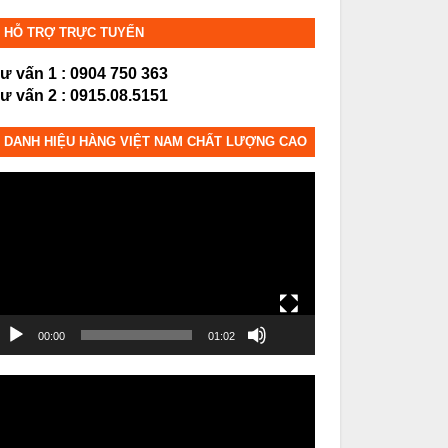
HỖ TRỢ TRỰC TUYẾN
ư vấn 1 : 0904 750 363
ư vấn 2 : 0915.08.5151
DANH HIỆU HÀNG VIỆT NAM CHẤT LƯỢNG CAO
rình
hơi
ideo
00:00
01:02
rình
hơi
ideo