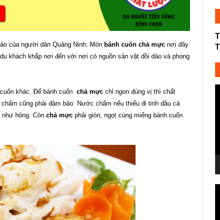
T
 hào của người dân Quảng Ninh. Món
bánh cuốn chả mực
nơi đây
T
 du khách khắp nơi đến với nơi có nguồn sản vật dồi dào và phong
T
 cuốn khác. Để bánh cuốn
chả mực
chỉ ngon đúng vị thì chất
c
 chấm cũng phải đảm bảo. Nước chấm nếu thiếu đi tinh dầu cà
V
oi như hỏng. Còn
chả mực
phải giòn, ngọt cùng miếng bánh cuốn
T
c
V