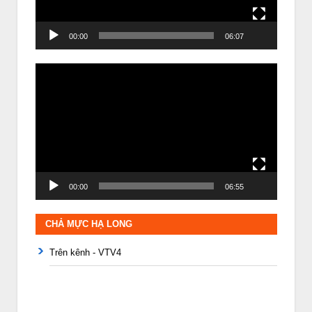
00:00
06:07
Trình
chơi
Video
00:00
06:55
CHẢ MỰC HẠ LONG
Trên kênh - VTV4