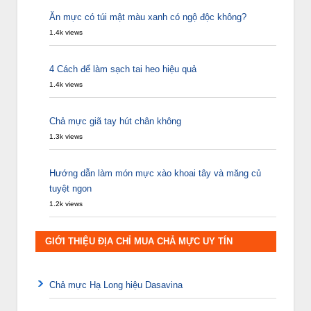
Ăn mực có túi mật màu xanh có ngộ độc không?
1.4k views
4 Cách để làm sạch tai heo hiệu quả
1.4k views
Chả mực giã tay hút chân không
1.3k views
Hướng dẫn làm món mực xào khoai tây và măng củ
tuyệt ngon
1.2k views
GIỚI THIỆU ĐỊA CHỈ MUA CHẢ MỰC UY TÍN
Chả mực Hạ Long hiệu Dasavina