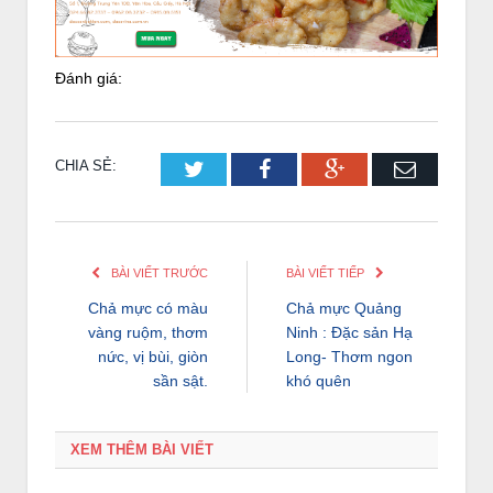
Đánh giá:
CHIA SẺ:
Twitter
Facebook
Google+
Email
BÀI VIẾT TRƯỚC
BÀI VIẾT TIẾP
Chả mực có màu
Chả mực Quảng
vàng ruộm, thơm
Ninh : Đặc sản Hạ
nức, vị bùi, giòn
Long- Thơm ngon
sần sật.
khó quên
XEM THÊM BÀI VIẾT