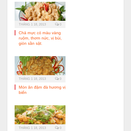
THÁNG 1 18, 2013
0
Chả mực có màu vàng
ruộm, thơm nức, vị bùi,
giòn sần sật.
THÁNG 1 18, 2013
0
Món ăn đậm đà hương vị
biển
THÁNG 1 18, 2013
0