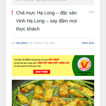
Chả mực Hạ Long – đặc sản
0
Vịnh Hạ Long – say đắm mọi
thực khách
BY
HẢI MINH
ON
THÁNG 1 18, 2013
HÌNH ẢNH