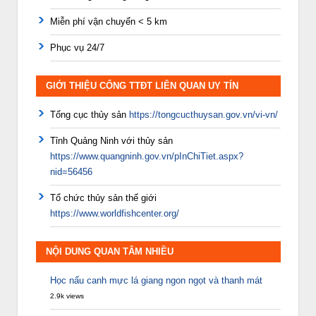
Miễn phí vận chuyển < 5 km
Phục vụ 24/7
GIỚI THIỆU CỔNG TTĐT LIÊN QUAN UY TÍN
Tổng cục thủy sản
https://tongcucthuysan.gov.vn/vi-vn/
Tỉnh Quảng Ninh với thủy sản
https://www.quangninh.gov.vn/pInChiTiet.aspx?
nid=56456
Tổ chức thủy sản thế giới
https://www.worldfishcenter.org/
NỘI DUNG QUAN TÂM NHIỀU
Học nấu canh mực lá giang ngon ngọt và thanh mát
2.9k views