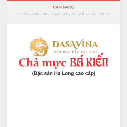
CẨM NANG
Bếp Hồng Ngoại và Bếp Từ Khác Nhau Ở Điểm Nào?