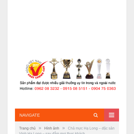
NAVIGATE
»
»
Trang chủ
Hình ảnh
Chả mực Hạ Long – đặc sản
Vịnh Hạ Long – say đắm mọi thực khách