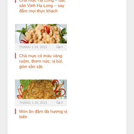
Chả mực Hạ Long – đặc
sản Vịnh Hạ Long – say
đắm mọi thực khách
THÁNG 1 18, 2013
0
Chả mực có màu vàng
ruộm, thơm nức, vị bùi,
giòn sần sật.
THÁNG 1 18, 2013
0
Món ăn đậm đà hương vị
biển