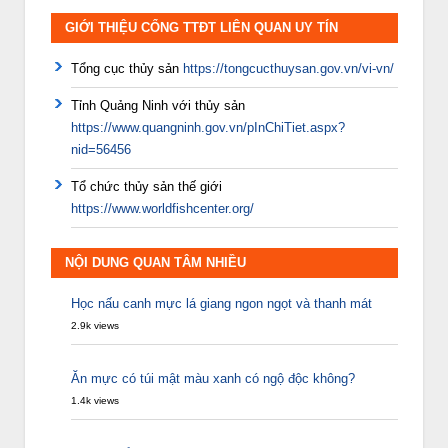
GIỚI THIỆU CỔNG TTĐT LIÊN QUAN UY TÍN
Tổng cục thủy sản
https://tongcucthuysan.gov.vn/vi-vn/
Tỉnh Quảng Ninh với thủy sản
https://www.quangninh.gov.vn/pInChiTiet.aspx?
nid=56456
Tổ chức thủy sản thế giới
https://www.worldfishcenter.org/
NỘI DUNG QUAN TÂM NHIỀU
Học nấu canh mực lá giang ngon ngọt và thanh mát
2.9k views
Ăn mực có túi mật màu xanh có ngộ độc không?
1.4k views