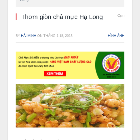
Thơm giòn chả mực Hạ Long
0
BY
HẢI MINH
ON
THÁNG 1 18, 2013
HÌNH ẢNH