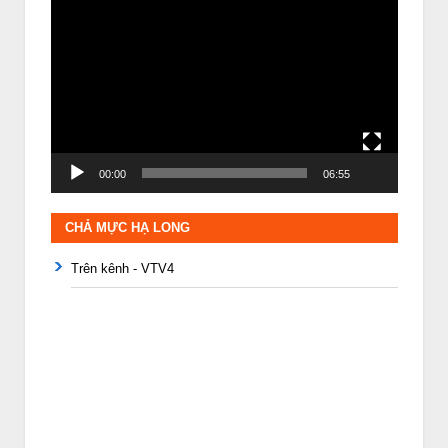
Trình
chơi
Video
00:00
06:55
CHẢ MỰC HẠ LONG
Trên kênh - VTV4