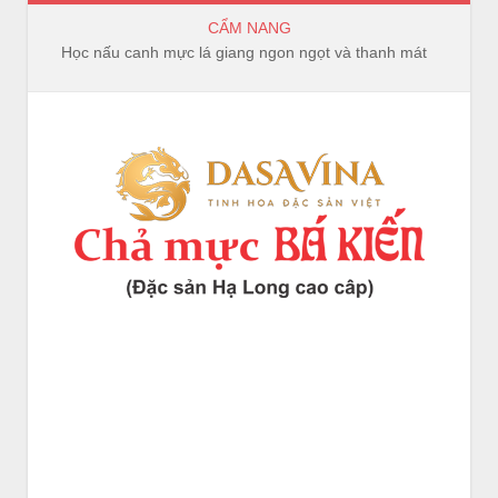
CẨM NANG
Bếp Hồng Ngoại và Bếp Từ Khác Nhau Ở Điểm Nào?