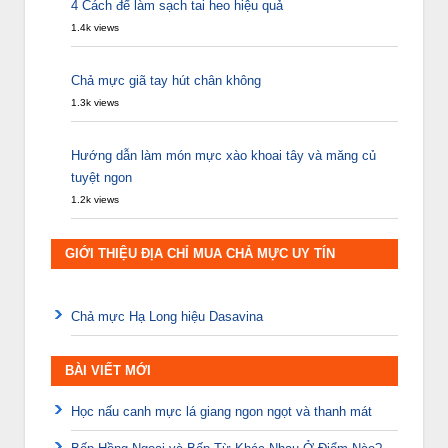
4 Cách để làm sạch tai heo hiệu quả
1.4k views
Chả mực giã tay hút chân không
1.3k views
Hướng dẫn làm món mực xào khoai tây và măng củ
tuyệt ngon
1.2k views
GIỚI THIỆU ĐỊA CHỈ MUA CHẢ MỰC UY TÍN
Chả mực Hạ Long hiệu Dasavina
BÀI VIẾT MỚI
Học nấu canh mực lá giang ngon ngọt và thanh mát