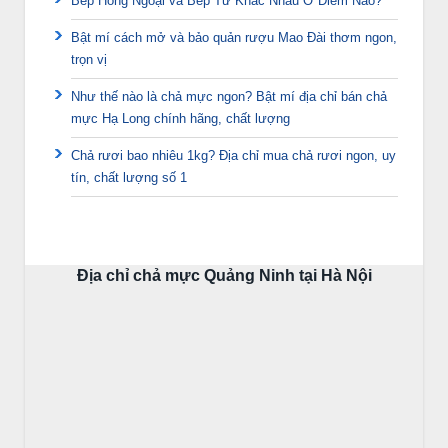
Bếp Hồng Ngoại và Bếp Từ Khác Nhau Ở Điểm Nào?
Bật mí cách mở và bảo quản rượu Mao Đài thơm ngon,
trọn vị
Như thế nào là chả mực ngon? Bật mí địa chỉ bán chả
mực Hạ Long chính hãng, chất lượng
Chả rươi bao nhiêu 1kg? Địa chỉ mua chả rươi ngon, uy
tín, chất lượng số 1
Địa chỉ chả mực Quảng Ninh tại Hà Nội