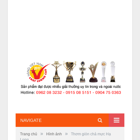
NAVIGATE
»
»
Trang chủ
Hình ảnh
Thơm giòn chả mực Hạ
Long