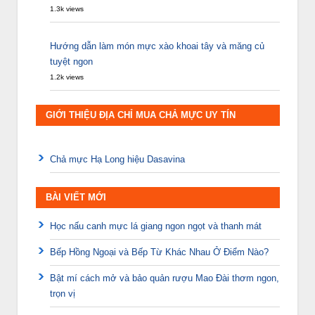
1.3k views
Hướng dẫn làm món mực xào khoai tây và măng củ
tuyệt ngon
1.2k views
GIỚI THIỆU ĐỊA CHỈ MUA CHẢ MỰC UY TÍN
Chả mực Hạ Long hiệu Dasavina
BÀI VIẾT MỚI
Học nấu canh mực lá giang ngon ngọt và thanh mát
Bếp Hồng Ngoại và Bếp Từ Khác Nhau Ở Điểm Nào?
Bật mí cách mở và bảo quản rượu Mao Đài thơm ngon,
trọn vị