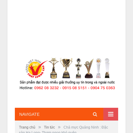
NAVIGATE
»
»
Trang chủ
Tin tức
Chả mực Quảng Ninh : Đặc
sản Hạ Long- Thơm ngon khó quên