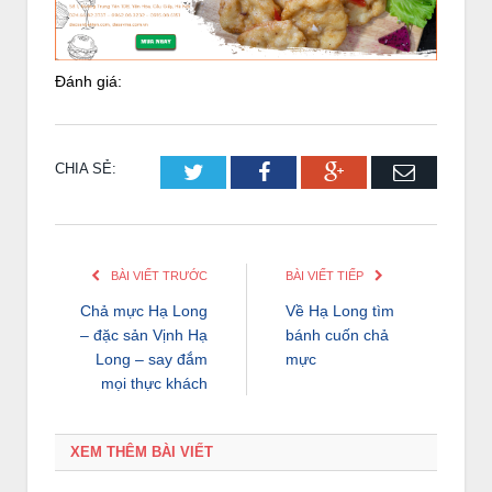
Đánh giá:
CHIA SẺ:
Twitter
Facebook
Google+
Email
BÀI VIẾT TRƯỚC
BÀI VIẾT TIẾP
Chả mực Hạ Long
Về Hạ Long tìm
– đặc sản Vịnh Hạ
bánh cuốn chả
Long – say đắm
mực
mọi thực khách
XEM THÊM BÀI VIẾT