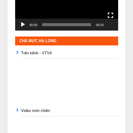
00:00
06:55
CHẢ MỰC HẠ LONG
Trên kênh - VTV4
Video món chiên