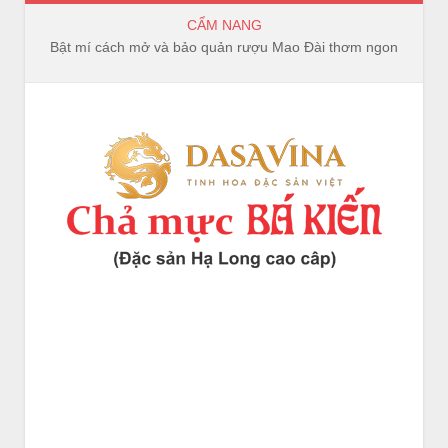
CẨM NANG
Bật mí cách mở và bảo quản rượu Mao Đài thơm ngon, trọn vị