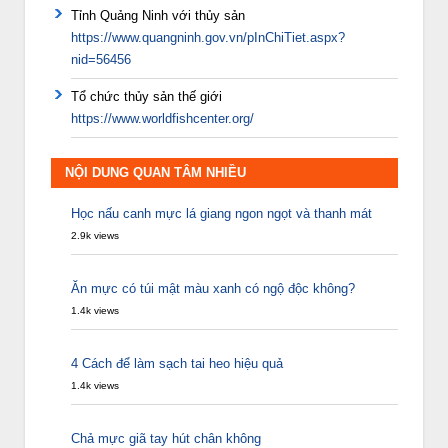
Tỉnh Quảng Ninh với thủy sản
https://www.quangninh.gov.vn/pInChiTiet.aspx?
nid=56456
Tổ chức thủy sản thế giới
https://www.worldfishcenter.org/
NỘI DUNG QUAN TÂM NHIỀU
Học nấu canh mực lá giang ngon ngọt và thanh mát
2.9k views
Ăn mực có túi mật màu xanh có ngộ độc không?
1.4k views
4 Cách để làm sạch tai heo hiệu quả
1.4k views
Chả mực giã tay hút chân không