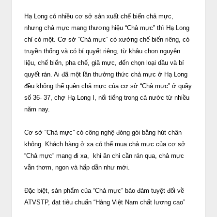
Hạ Long có nhiều cơ sở sản xuất chế biến chả mực,
nhưng chả mực mang thương hiệu “Chả mực” thì Hạ Long
chỉ có một. Cơ sở “Chả mực” có xưởng chế biến riêng, có
truyền thống và có bí quyết riêng, từ khâu chọn nguyên
liệu, chế biến, pha chế, giã mực, đến chọn loại dầu và bí
quyết rán. Ai đã một lần thưởng thức chả mực ở Hạ Long
đều không thể quên chả mực của cơ sở “Chả mực” ở quầy
số 36- 37, chợ Hạ Long I, nổi tiếng trong cả nước từ nhiều
năm nay.
Cơ sở “Chả mực” có công nghệ đóng gói bằng hút chân
không. Khách hàng ở xa có thể mua chả mực của cơ sở
“Chả mực” mang đi xa, khi ăn chỉ cần rán qua, chả mực
vẫn thơm, ngon và hấp dẫn như mới.
Đặc biệt, sản phẩm của “Chả mực” bảo đảm tuyệt đối về
ATVSTP, đạt tiêu chuẩn “Hàng Việt Nam chất lương cao”