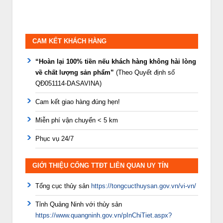
CAM KẾT KHÁCH HÀNG
“Hoàn lại 100% tiền nếu khách hàng không hài lòng
về chất lượng sản phẩm”
(Theo Quyết định số
QĐ051114-DASAVINA)
Cam kết giao hàng đúng hẹn!
Miễn phí vận chuyển < 5 km
Phục vụ 24/7
GIỚI THIỆU CỔNG TTĐT LIÊN QUAN UY TÍN
Tổng cục thủy sản
https://tongcucthuysan.gov.vn/vi-vn/
Tỉnh Quảng Ninh với thủy sản
https://www.quangninh.gov.vn/pInChiTiet.aspx?