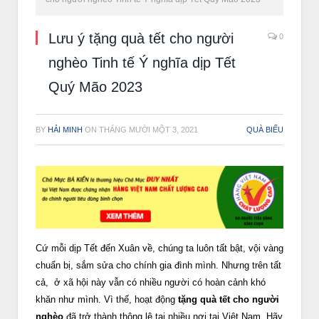
Lưu ý tặng quà tết cho người
0
nghèo Tinh tế Ý nghĩa dịp Tết
Quý Mão 2023
BY
HẢI MINH
ON
THÁNG MƯỜI MỘT 3, 2021
QUÀ BIẾU
Cứ mỗi dịp Tết đến Xuân về, chúng ta luôn tất bật, vội vàng
chuẩn bị, sắm sửa cho chính gia đình mình. Nhưng trên tất
cả, ở xã hội này vẫn có nhiều người có hoàn cảnh khó
khăn như mình. Vì thế, hoạt động
tặng quà tết cho người
nghèo
đã trở thành thông lệ tại nhiều nơi tại Việt Nam. Hãy