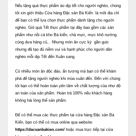
Nếu tặng quà thực phẩm ào dịp tết cho người nghèo, chúng
tôi xin giới thiệu Cửa hàng Đặc sản Bá Kiến là môt địa chỉ
để bạn có thể lựa chọn thực phẩm dành tặng cho người
nghèo. Giỏ quà Tết thực phẩm tại đây bao gồm các sản
phẩm như nồi cá kho Bá kiến, chả mực, mực khô nướng
cùng dưa hàng củ,.. Nhưng món ăn cực kỳ gần guic
nhưng đã tạo đủ niềm vui và hạnh phúc cho người dân
nghèo mỗi dịp Tết đến Xuân sang.
Có nhiều món ăn độc đáo, ấn tượng mà bạn có thể khám
phá để tặng người nghèo khi mùa xuân đến. Đến với chúng
tôi bạn có thể hoàn toàn yên tâm về chất lượng của như độ
an toàn của sản phẩm. Hoàn trả 100% nếu khách hàng
không hài lòng thể sản phẩm.
Để có thể mua các thực phẩm tại cửa hàng Đặc sản Bá
Kiến, bạn có thể có mua online qua website:
https://dacsanbakien.com/
hoặc mua trực tiếp tại cửa