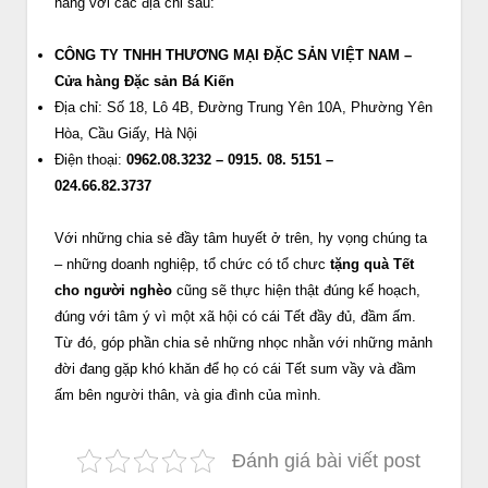
hàng với các địa chỉ sau:
CÔNG TY TNHH THƯƠNG MẠI ĐẶC SẢN VIỆT NAM –
Cửa hàng Đặc sản Bá Kiến
Địa chỉ: Số 18, Lô 4B, Đường Trung Yên 10A, Phường Yên
Hòa, Cầu Giấy, Hà Nội
Điện thoại:
0962.08.3232 – 0915. 08. 5151 –
024.66.82.3737
Với những chia sẻ đầy tâm huyết ở trên, hy vọng chúng ta
– những doanh nghiệp, tổ chức có tổ chưc
tặng quà Tết
cho người nghèo
cũng sẽ thực hiện thật đúng kế hoạch,
đúng với tâm ý vì một xã hội có cái Tết đầy đủ, đầm ấm.
Từ đó, góp phần chia sẻ những nhọc nhằn với những mảnh
đời đang gặp khó khăn để họ có cái Tết sum vầy và đầm
ấm bên người thân, và gia đình của mình.
Đánh giá bài viết post