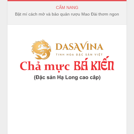
CẨM NANG
Bật mí cách mở và bảo quản rượu Mao Đài thơm ngon, trọn vị