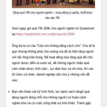
Tặng quà Tết cho người nghèo – hoạt động ý nghĩa, thiết thực
vào dịp Tết
Xem ngay giỏ quà Tết 200k cho người nghèo từ Quatetviet
tại
https://quatetviet.com.vn/gio-qua-tet-200k/
Ông bà ta có câu “Của cho không bằng cách cho”. Cho đi là
quý nhưng không phải cho suông mà đó là hiến tặng người
với tấc lòng trân trọng. Để hoạt động trao tặng quà tết cho
người được diễn ra suôn sẻ, để những người nhận quà
cảm nhận được tình cảm , sự đùm bọc và sẻ chia, thì các
tổ chức cá nhân, daonh nghiệp cần chú ý những vấn đề
sau:
Bạn nên khảo sát kỹ tình hình, lọc danh sách tăngh quà
đúng người đúng chỗ cho những người có hoàn cảnh
nghèo khó và có cuộc sống thật sự khó khăn. Tránh gặp