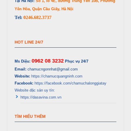
Tại Hà Nội:
Số 1, lô 4E, đường Trung Yên 10B, Phường
Yên Hòa, Quận Cầu Giấy, Hà Nội
Tel:
0246.682.3737
HOT LINE 24/7
0962 08 3232
Ms Diệu:
Phục vụ 24/7
Email:
chamucngonnhat@gmail.com
Website:
https://chamucquangninh.com
Facebook:
https://facebook.com/chamuchalonggiatay
Website đặc sản uy tín:
https://dasavina.com.vn
TÌM HIỂU THÊM