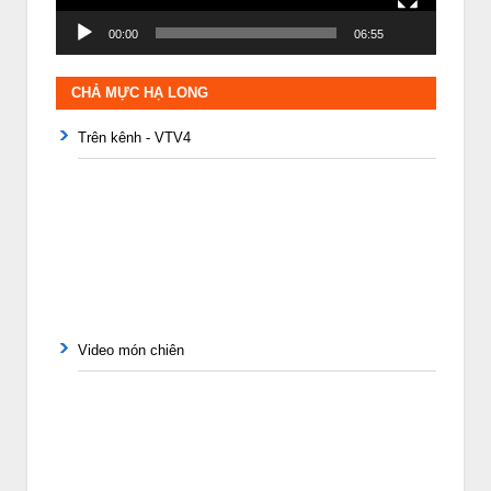
00:00
06:55
CHẢ MỰC HẠ LONG
Trên kênh - VTV4
Video món chiên