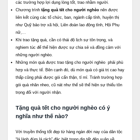
các trường hợp lợi dụng lòng tốt, trao nhầm người.
Chương trình
tặng quà tết cho người nghèo
nên được
liên kết cùng các tổ chức, ban, ngành cấp tỉnh, huyện thị
như Quỹ bảo trợ xã hội, Liên đoàn lao động tỉnh, Hội Phụ
nữ,…
Khi trao tặng quà, cần có thái độ lịch sự tôn trọng, và
nghiem túc để thể hiện được sự chia sẻ và đồng cảm với
những người nghèo.
Những món quà được trao tặng cho người nghèo phải phù
hợp và thực tế. Bên cạnh đó, dù món quà có giá trị cao hay
thấp cũng phải được gói cẩn thận, tỉ mỉ. Tránh trường hợp
gói quà nhăn nheo, cũ nát như thế sẽ thể hiện sự thiếu tôn
trọng đối với người nhận.
Tặng quà tết cho người nghèo có ý
nghĩa như thế nào?
Với truyền thống tốt đẹp từ hàng ngàn đời nay của dân tộc
“lá lành đùm lá rách” đặc biệt trong dịp tết đên xuân về,