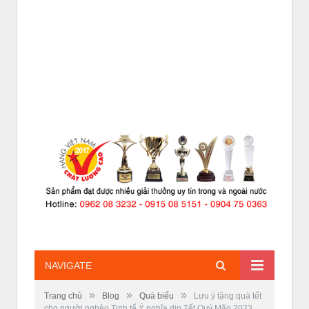
NAVIGATE
»
»
»
Trang chủ
Blog
Quà biếu
Lưu ý tặng quà tết
cho người nghèo Tinh tế Ý nghĩa dịp Tết Quý Mão 2023