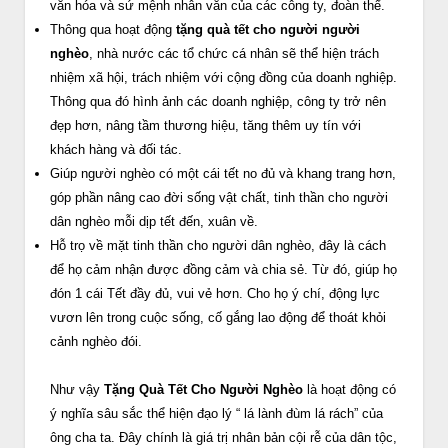
văn hóa và sứ mệnh nhân văn của các công ty, đoàn thể.
Thông qua hoạt động
tặng quà tết cho người người
nghèo
, nhà nước các tổ chức cá nhân sẽ thể hiện trách
nhiệm xã hội, trách nhiệm với cộng đồng của doanh nghiệp.
Thông qua đó hình ảnh các doanh nghiệp, công ty trở nên
đẹp hơn, nâng tầm thương hiệu, tăng thêm uy tín với
khách hàng và đối tác.
Giúp người nghèo có một cái tết no đủ và khang trang hơn,
góp phần nâng cao đời sống vật chất, tinh thần cho người
dân nghèo mỗi dịp tết đến, xuân về.
Hỗ trọ về mặt tinh thần cho người dân nghèo, đây là cách
để họ cảm nhận được đồng cảm và chia sẻ. Từ đó, giúp họ
đón 1 cái Tết đầy đủ, vui vẻ hơn. Cho họ ý chí, động lực
vươn lên trong cuộc sống, cố gắng lao động để thoát khỏi
cảnh nghèo đói.
Như vậy
Tặng Quà Tết Cho Người Nghèo
là hoạt động có
ý nghĩa sâu sắc thể hiện đạo lý “ lá lành đùm lá rách” của
ông cha ta. Đây chính là giá trị nhân bản cội rễ của dân tộc,