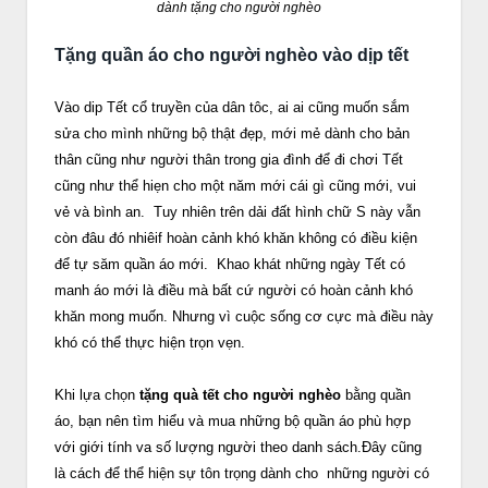
dành tặng cho người nghèo
Tặng quần áo cho người nghèo vào dịp tết
Vào dip Tết cổ truyền của dân tôc, ai ai cũng muốn sắm
sửa cho mình những bộ thật đẹp, mới mẻ dành cho bản
thân cũng như người thân trong gia đình để đi chơi Tết
cũng như thể hiẹn cho một năm mới cái gì cũng mới, vui
vẻ và bình an. Tuy nhiên trên dải đất hình chữ S này vẫn
còn đâu đó nhiêif hoàn cảnh khó khăn không có điều kiện
để tự săm quần áo mới. Khao khát những ngày Tết có
manh áo mới là điều mà bất cứ người có hoàn cảnh khó
khăn mong muốn. Nhưng vì cuộc sống cơ cực mà điều này
khó có thể thực hiện trọn vẹn.
Khi lựa chọn
tặng quà tết cho người nghèo
bằng quần
áo, bạn nên tìm hiểu và mua những bộ quần áo phù hợp
với giới tính va số lượng người theo danh sách.Đây cũng
là cách để thể hiện sự tôn trọng dành cho những người có