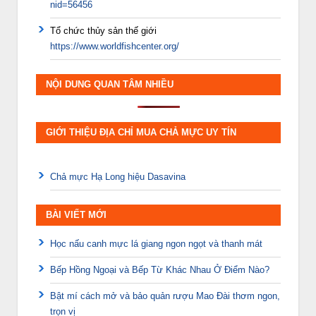
nid=56456
Tổ chức thủy sản thế giới
https://www.worldfishcenter.org/
NỘI DUNG QUAN TÂM NHIỀU
GIỚI THIỆU ĐỊA CHỈ MUA CHẢ MỰC UY TÍN
Chả mực Hạ Long hiệu Dasavina
BÀI VIẾT MỚI
Học nấu canh mực lá giang ngon ngọt và thanh mát
Bếp Hồng Ngoại và Bếp Từ Khác Nhau Ở Điểm Nào?
Bật mí cách mở và bảo quản rượu Mao Đài thơm ngon,
trọn vị