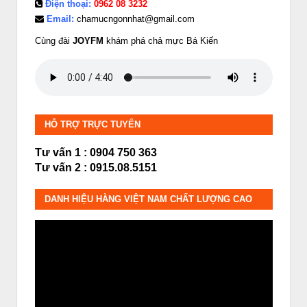
Điện thoại:
0962 08 3232
Email:
chamucngonnhat@gmail.com
Cùng đài
JOYFM
khám phá chả mực Bá Kiến
HỖ TRỢ TRỰC TUYẾN
Tư vấn 1 : 0904 750 363
Tư vấn 2 : 0915.08.5151
DANH HIỆU HÀNG VIỆT NAM CHẤT LƯỢNG CAO
Trình
chơi
Video