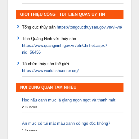
GIỚI THIỆU CỔNG TTĐT LIÊN QUAN UY TÍN
Tổng cục thủy sản
https://tongcucthuysan.gov.vn/vi-vn/
Tỉnh Quảng Ninh với thủy sản
https://www.quangninh.gov.vn/pInChiTiet.aspx?
nid=56456
Tổ chức thủy sản thế giới
https://www.worldfishcenter.org/
NỘI DUNG QUAN TÂM NHIỀU
Học nấu canh mực lá giang ngon ngọt và thanh mát
2.9k views
Ăn mực có túi mật màu xanh có ngộ độc không?
1.4k views