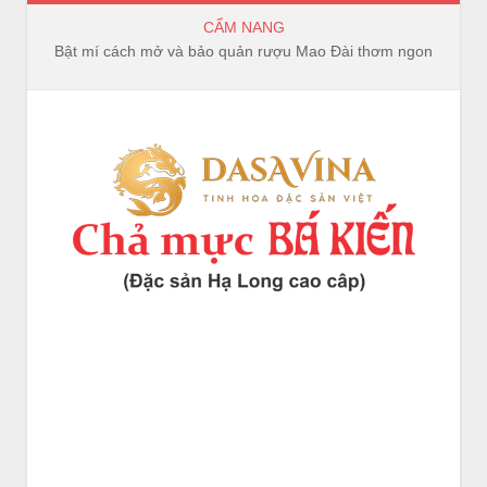
CẨM NANG
Bật mí cách mở và bảo quản rượu Mao Đài thơm ngon, trọn vị