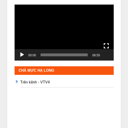
Trình
chơi
Video
00:00
06:55
CHẢ MỰC HẠ LONG
Trên kênh - VTV4