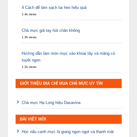
4 Cách để làm sạch tai heo hiệu quả
1.4k views
Chả mực giã tay hút chân không
1.3k views
Hướng dẫn làm món mực xào khoai tây và măng củ
tuyệt ngon
1.2k views
GIỚI THIỆU ĐỊA CHỈ MUA CHẢ MỰC UY TÍN
Chả mực Hạ Long hiệu Dasavina
BÀI VIẾT MỚI
Học nấu canh mực lá giang ngon ngọt và thanh mát