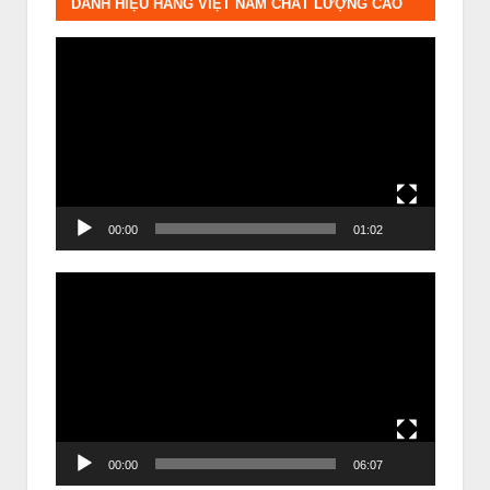
DANH HIỆU HÀNG VIỆT NAM CHẤT LƯỢNG CAO
Trình
chơi
Video
00:00
01:02
Trình
chơi
Video
00:00
06:07