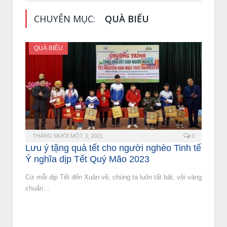
CHUYÊN MỤC:
QUÀ BIẾU
QUÀ BIẾU
THÁNG MƯỜI MỘT 3, 2021
0
Lưu ý tặng quà tết cho người nghèo Tinh tế
Ý nghĩa dịp Tết Quý Mão 2023
Cứ mỗi dịp Tết đến Xuân về, chúng ta luôn tất bật, vội vàng
chuẩn…