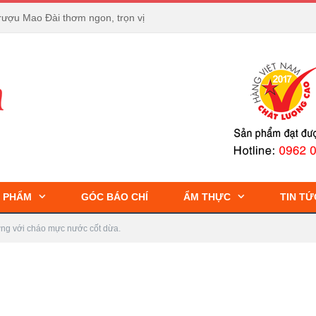
rượu Mao Đài thơm ngon, trọn vị
 PHẨM
GÓC BÁO CHÍ
ẨM THỰC
TIN TỨ
g với cháo mực nước cốt dừa.