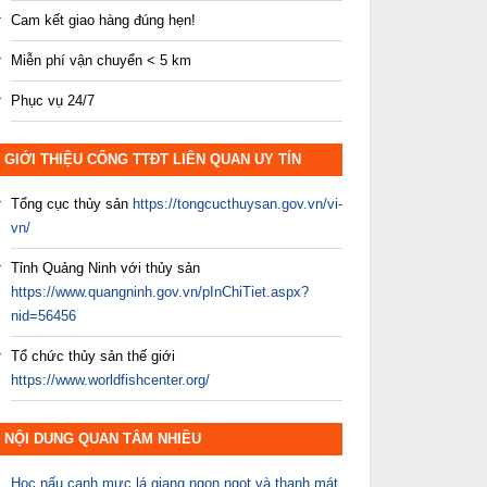
Cam kết giao hàng đúng hẹn!
Miễn phí vận chuyển < 5 km
Phục vụ 24/7
GIỚI THIỆU CỔNG TTĐT LIÊN QUAN UY TÍN
Tổng cục thủy sản
https://tongcucthuysan.gov.vn/vi-
vn/
Tỉnh Quảng Ninh với thủy sản
https://www.quangninh.gov.vn/pInChiTiet.aspx?
nid=56456
Tổ chức thủy sản thế giới
https://www.worldfishcenter.org/
NỘI DUNG QUAN TÂM NHIỀU
Học nấu canh mực lá giang ngon ngọt và thanh mát