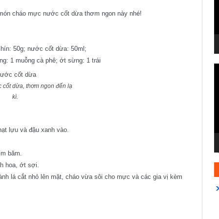
 món cháo mực nước cốt dừa thơm ngon này nhé!
chín: 50g; nước cốt dừa: 50ml;
ng: 1 muỗng cà phê; ớt sừng: 1 trái
T
c
cốt dừa, thơm ngon đến lạ
V
kì.
ạt lựu và đậu xanh vào.
tím băm.
h hoa, ớt sợi.
hành lá cắt nhỏ lên mặt, cháo vừa sôi cho mực và các gia vị kèm