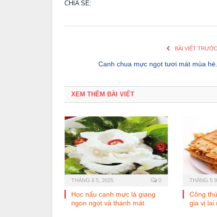
CHIA SẺ:
BÀI VIẾT TRƯỚ
Canh chua mực ngọt tươi mát mùa hè
XEM THÊM BÀI VIẾT
THÁNG 6 5, 2025
0
THÁNG 5 9
Học nấu canh mực lá giang
Công th
ngon ngọt và thanh mát
gia vị lai