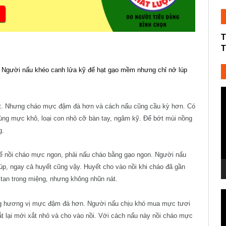
T
T
 Người nấu khéo canh lửa kỹ để hạt gạo mềm nhưng chỉ nở lúp
T
c
ết. Nhưng cháo mực đậm đà hơn và cách nấu cũng cầu kỳ hơn. Có
V
ùng mực khô, loại con nhỏ cỡ bàn tay, ngâm kỹ. Để bớt mùi nồng
g.
ể nồi cháo mực ngon, phải nấu cháo bằng gạo ngon. Người nấu
p, ngay cả huyết cũng vậy. Huyết cho vào nồi khi cháo đã gần
 tan trong miệng, nhưng không nhũn nát.
T
g hương vị mực đậm đà hơn. Người nấu chịu khó mua mực tươi
c
t lại mới xắt nhỏ và cho vào nồi. Với cách nấu này nồi cháo mực
V