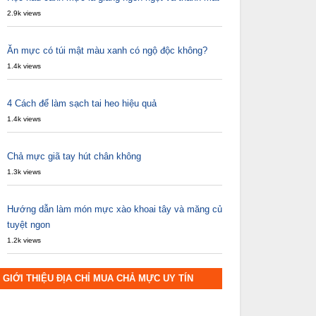
2.9k views
Ăn mực có túi mật màu xanh có ngộ độc không?
1.4k views
4 Cách để làm sạch tai heo hiệu quả
1.4k views
Chả mực giã tay hút chân không
1.3k views
Hướng dẫn làm món mực xào khoai tây và măng củ
tuyệt ngon
1.2k views
GIỚI THIỆU ĐỊA CHỈ MUA CHẢ MỰC UY TÍN