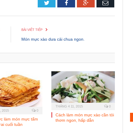
Twitter
Facebook
Google+
Email
C
BÀI VIẾT TIẾP
.
Món mực xào dưa cải chua ngon.
THÁNG 4 11, 2015
0
, 2015
0
Cách làm món mực xào cần tỏi
ức làm món mực tẩm
thơm ngon, hấp dẫn
 rai cuối tuần