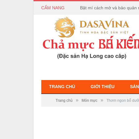
CẨM NANG
Bật mí cách mở và bảo quản 
TRANG CHỦ
GIỚI THIỆU
SẢN
»
»
Trang chủ
Món mực
Thơm ngon bổ dưỡn