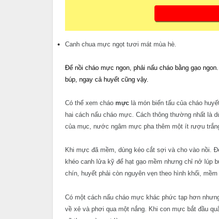
Canh chua mực ngọt tươi mát mùa hè.
Để nồi cháo mực ngon, phải nấu cháo bằng gạo ngon.
búp, ngay cả huyết cũng vậy.
Có thể xem cháo
mực
là món biến tấu của cháo huy
hai cách nấu cháo mực. Cách thông thường nhất là d
của mục, nước ngâm mực pha thêm một ít rượu trắn
Khi mực đã mềm, dùng kéo cắt sợi và cho vào nồi. Đ
khéo canh lửa kỹ để hạt gạo mềm nhưng chỉ nở lúp bú
chín, huyết phải còn nguyên vẹn theo hình khối, mềm
Có một cách nấu cháo mực khác phức tạp hơn nhưn
về xẻ và phơi qua một nắng. Khi con mực bắt đầu quắ