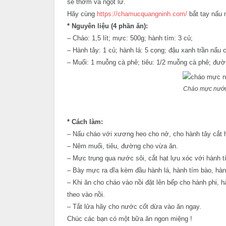
sẽ thơm và ngọt lừ.
Hãy cùng
https://chamucquangninh.com/
bắt tay nấu
* Nguyên liệu (4 phần ăn):
– Cháo: 1,5 lít; mực: 500g; hành tím: 3 củ;
– Hành tây: 1 củ; hành lá: 5 cọng; đậu xanh trần nấu 
– Muối: 1 muỗng cà phê; tiêu: 1/2 muỗng cà phê; đườ
Cháo mực nước 
* Cách làm:
– Nấu cháo với xương heo cho nở, cho hành tây cắt h
– Nêm muối, tiêu, đường cho vừa ăn.
– Mực trụng qua nước sôi, cắt hạt lựu xóc với hành 
– Bày mực ra dĩa kèm đầu hành lá, hành tím bào, hàn
– Khi ăn cho cháo vào nồi đặt lên bếp cho hành phi, 
theo vào nồi.
– Tắt lửa hãy cho nước cốt dừa vào ăn ngay.
Chúc các bạn có một bữa ăn ngon miệng !