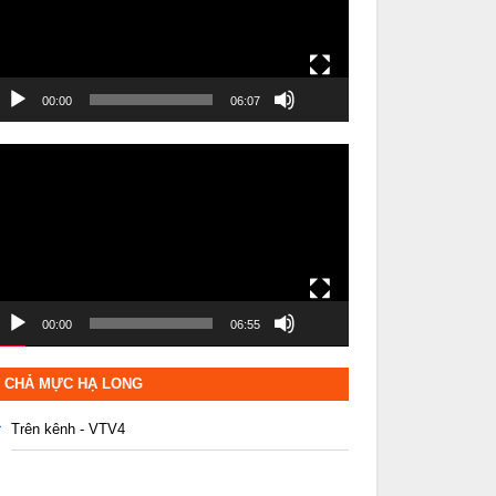
00:00
06:07
rình
hơi
ideo
00:00
06:55
CHẢ MỰC HẠ LONG
Trên kênh - VTV4