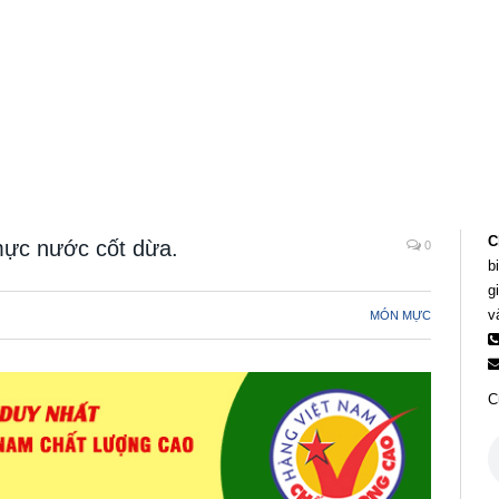
C
ực nước cốt dừa.
0
b
g
v
MÓN MỰC
C