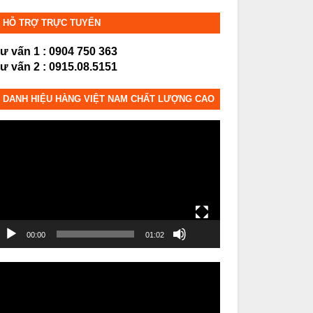
HỖ TRỢ TRỰC TUYẾN
ư vấn 1 : 0904 750 363
ư vấn 2 : 0915.08.5151
DANH HIỆU HÀNG VIỆT NAM CHẤT LƯỢNG CAO
rình
hơi
ideo
00:00
01:02
rình
hơi
ideo