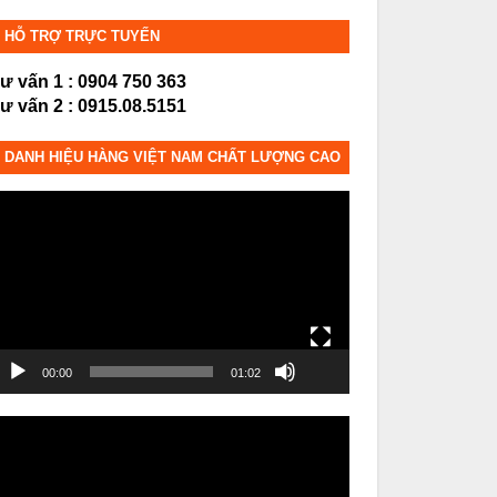
HỖ TRỢ TRỰC TUYẾN
ư vấn 1 : 0904 750 363
ư vấn 2 : 0915.08.5151
DANH HIỆU HÀNG VIỆT NAM CHẤT LƯỢNG CAO
rình
hơi
ideo
00:00
01:02
rình
hơi
ideo