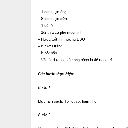
– 1 con mực ống
– 8 con mực sữa
– 1 củ tỏi
– 1/2 thìa cà phê muối tinh
– Nước xốt thịt nướng BBQ
– Ít rượu trắng
– Ít bột bắp
– Vài lát dưa leo và cọng hành lá để trang trí
Các bước thực hiện:
Bước 1:
Mực làm sạch. Tỏi lột vỏ, bằm nhỏ.
Bước 2: