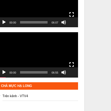
00:00
06:07
rình
hơi
ideo
00:00
06:55
CHẢ MỰC HẠ LONG
Trên kênh - VTV4