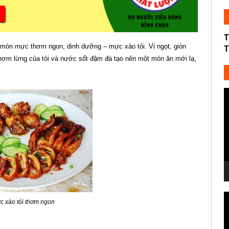
T
món mực thơm ngon, dinh dưỡng – mực xào tỏi. Vị ngọt, giòn
T
ơm lừng của tỏi và nước sốt đậm đà tạo nên một món ăn mới lạ,
T
c
V
T
 xào tỏi thơm ngon
c
V