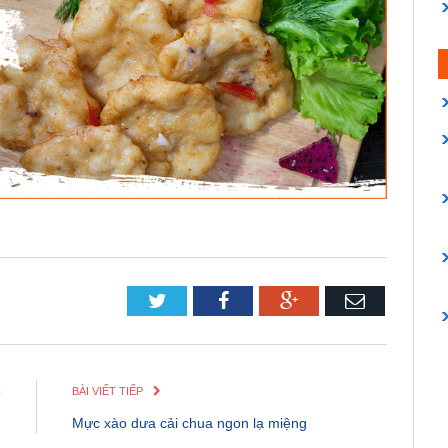
Twitter
Facebook
Google+
Email
C
BÀI VIẾT TIẾP
n
Mực xào dưa cải chua ngon lạ miệng