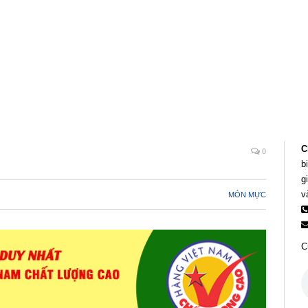
C
0
b
g
v
MÓN MỰC
C