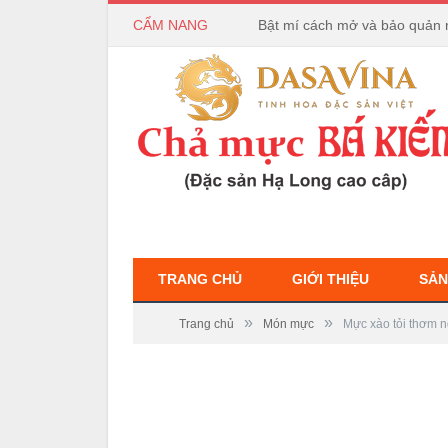
CẨM NANG
Bật mí cách mở và bảo quản 
TRANG CHỦ
GIỚI THIỆU
SẢN
»
»
Trang chủ
Món mực
Mực xào tỏi thơm 