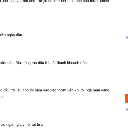
, bột bắp và trộn đều. Rượu sẽ khử hết mùi tanh của mực, khiến
hiên ngập dầu.
thấm dầu. Mực ống ráo dầu thì cắt thành khoanh tròn.
g dầu trở lại, cho tỏi băm vào xào thơm đến khi tỏi ngả màu vàng
ều.
c ngấm gia vị rồi tắt lửa.