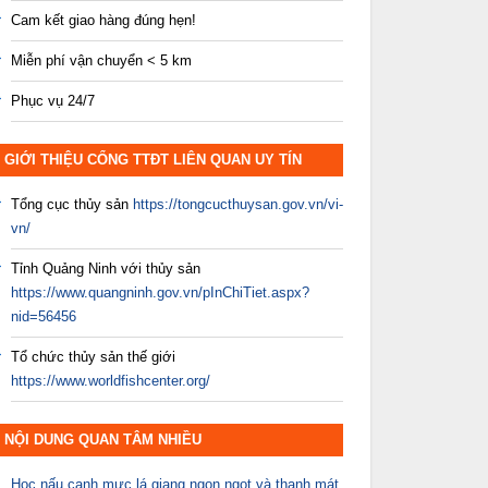
Cam kết giao hàng đúng hẹn!
Miễn phí vận chuyển < 5 km
Phục vụ 24/7
GIỚI THIỆU CỔNG TTĐT LIÊN QUAN UY TÍN
Tổng cục thủy sản
https://tongcucthuysan.gov.vn/vi-
vn/
Tỉnh Quảng Ninh với thủy sản
https://www.quangninh.gov.vn/pInChiTiet.aspx?
nid=56456
Tổ chức thủy sản thế giới
https://www.worldfishcenter.org/
NỘI DUNG QUAN TÂM NHIỀU
Học nấu canh mực lá giang ngon ngọt và thanh mát