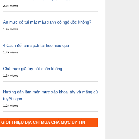
2.9k views
Ăn mực có túi mật màu xanh có ngộ độc không?
1.4k views
4 Cách để làm sạch tai heo hiệu quả
1.4k views
Chả mực giã tay hút chân không
1.3k views
Hướng dẫn làm món mực xào khoai tây và măng củ
tuyệt ngon
1.2k views
GIỚI THIỆU ĐỊA CHỈ MUA CHẢ MỰC UY TÍN