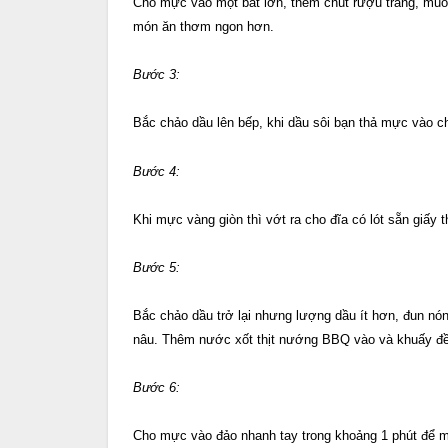
Cho mực vào một bát lớn, thêm chút rượu trắng, muối
món ăn thơm ngon hơn.
Bước 3:
Bắc chảo dầu lên bếp, khi dầu sôi bạn thả mực vào c
Bước 4:
Khi mực vàng giòn thì vớt ra cho đĩa có lót sẵn giấy 
Bước 5:
Bắc chảo dầu trở lại nhưng lượng dầu ít hơn, đun nón
nâu. Thêm nước xốt thịt nướng BBQ vào và khuấy đ
Bước 6:
Cho mực vào đảo nhanh tay trong khoảng 1 phút để mự