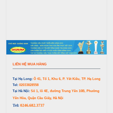
LIÊN HỆ MUA HÀNG
Tại Hạ Long:
Ô 41, Tổ 1, Khu 6, P. Yết Kiêu, TP. Hạ Long
Tel:
02033828558
Tại Hà Nội:
Số 1, lô 4E, đường Trung Yên 10B, Phường
Yên Hòa, Quận Cầu Giấy, Hà Nội
Tel:
0246.682.3737