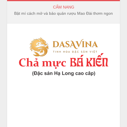
CẨM NANG
Bật mí cách mở và bảo quản rượu Mao Đài thơm ngon, trọn vị