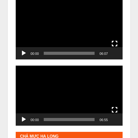
Trình
chơi
Video
00:00
06:07
Trình
chơi
Video
00:00
06:55
CHẢ MỰC HẠ LONG