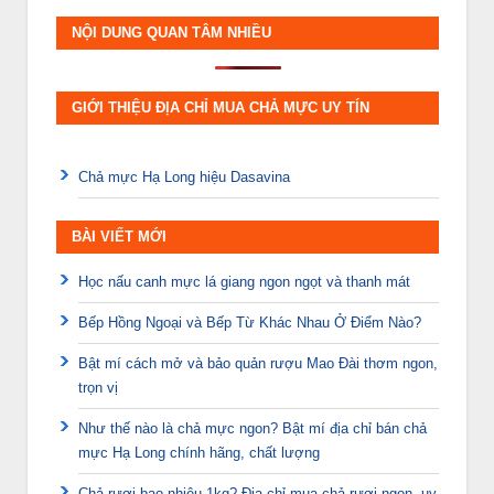
NỘI DUNG QUAN TÂM NHIỀU
GIỚI THIỆU ĐỊA CHỈ MUA CHẢ MỰC UY TÍN
Chả mực Hạ Long hiệu Dasavina
BÀI VIẾT MỚI
Học nấu canh mực lá giang ngon ngọt và thanh mát
Bếp Hồng Ngoại và Bếp Từ Khác Nhau Ở Điểm Nào?
Bật mí cách mở và bảo quản rượu Mao Đài thơm ngon,
trọn vị
Như thế nào là chả mực ngon? Bật mí địa chỉ bán chả
mực Hạ Long chính hãng, chất lượng
Chả rươi bao nhiêu 1kg? Địa chỉ mua chả rươi ngon, uy