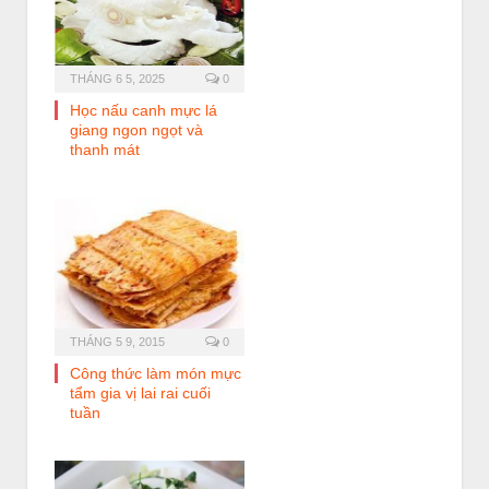
THÁNG 6 5, 2025
0
Học nấu canh mực lá
giang ngon ngọt và
thanh mát
THÁNG 5 9, 2015
0
Công thức làm món mực
tẩm gia vị lai rai cuối
tuần