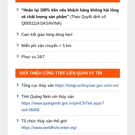
“Hoàn lại 100% tiền nếu khách hàng không hài lòng
về chất lượng sản phẩm”
(Theo Quyết định số
QĐ051114-DASAVINA)
Cam kết giao hàng đúng hẹn!
Miễn phí vận chuyển < 5 km
Phục vụ 24/7
GIỚI THIỆU CỔNG TTĐT LIÊN QUAN UY TÍN
Tổng cục thủy sản
https://tongcucthuysan.gov.vn/vi-vn/
Tỉnh Quảng Ninh với thủy sản
https://www.quangninh.gov.vn/pInChiTiet.aspx?
nid=56456
Tổ chức thủy sản thế giới
https://www.worldfishcenter.org/