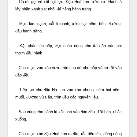
– Cà rốt gọt vỏ xắt hạt lựu. Đậu Hoà Lan tước xơ. Hành lá
lấy phần xanh xắt nhỏ, để riêng hành trắng.
– Mực làm sạch, xắt khoanh, ướp hạt nêm, tiêu, đường,
đầu hành trắng.
– Đặt chảo lên bếp, đợi chảo nóng cho dầu ăn vào phi
thơm đầu hành.
– Cho mực vào xào vừa chín sau đó cho bắp và cà rốt vào
đảo đều.
– Tiếp tục cho đậu Hà Lan vào xào chung, nêm hạt nêm,
muối, đường vừa ăn, trộn đều các nguyên liệu.
– Sau cùng cho hành lá xắt nhỏ vào đảo đều. Tắt bếp, nhắc
xuống.
– Cho mực xào đậu Hoà Lan ra đĩa, rắc tiêu lên, dùng nóng