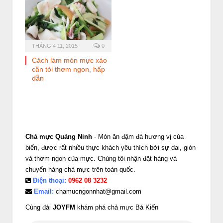
THÁNG 4 11, 2015
0
Cách làm món mực xào
cần tỏi thơm ngon, hấp
dẫn
Chả mực Quảng Ninh
- Món ăn đậm đà hương vị của
biển, được rất nhiều thực khách yêu thích bởi sự dai, giòn
và thơm ngon của mực. Chúng tôi nhận đặt hàng và
chuyển hàng chả mực trên toàn quốc.
Điện thoại:
0962 08 3232
Email:
chamucngonnhat@gmail.com
Cùng đài
JOYFM
khám phá chả mực Bá Kiến