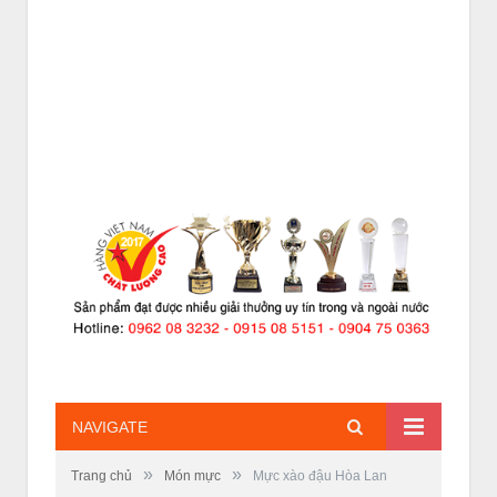
NAVIGATE
»
»
Trang chủ
Món mực
Mực xào đậu Hòa Lan