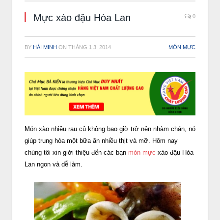
Mực xào đậu Hòa Lan
0
BY
HẢI MINH
ON
THÁNG 1 3, 2014
MÓN MỰC
Món xào nhiều rau củ không bao giờ trở nên nhàm chán, nó
giúp trung hòa một bữa ăn nhiều thịt và mỡ. Hôm nay
chúng tôi xin giới thiệu đến các bạn
món mực
xào đậu Hòa
Lan ngon và dễ làm.