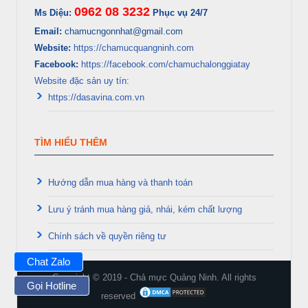
0962 08 3232
Ms Diệu:
Phục vụ 24/7
Email:
chamucngonnhat@gmail.com
Website:
https://chamucquangninh.com
Facebook:
https://facebook.com/chamuchalonggiatay
Website đặc sản uy tín:
https://dasavina.com.vn
TÌM HIỂU THÊM
Hướng dẫn mua hàng và thanh toán
Lưu ý tránh mua hàng giả, nhái, kém chất lượng
Chính sách về quyền riêng tư
Chat Zalo
Copyright © 2019 - Chả mực Quảng Ninh. All rights
Gọi Hotline
reserved