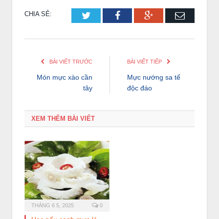
CHIA SẺ:
Twitter
Facebook
Google+
Email
BÀI VIẾT TRƯỚC
BÀI VIẾT TIẾP
Món mực xào cần
Mực nướng sa tế
tây
độc đáo
XEM THÊM BÀI VIẾT
THÁNG 6 5, 2025
0