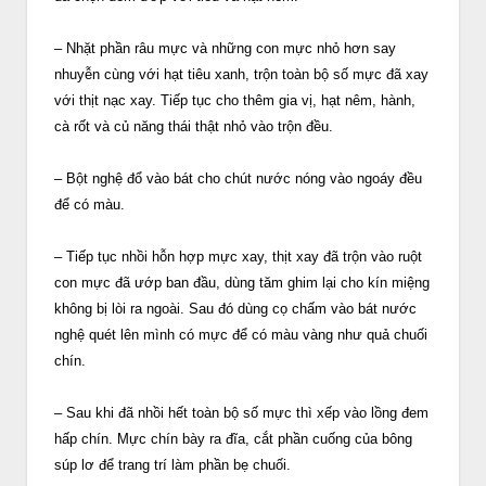
– Nhặt phần râu mực và những con mực nhỏ hơn say
nhuyễn cùng với hạt tiêu xanh, trộn toàn bộ số mực đã xay
với thịt nạc xay. Tiếp tục cho thêm gia vị, hạt nêm, hành,
cà rốt và củ năng thái thật nhỏ vào trộn đều.
– Bột nghệ đổ vào bát cho chút nước nóng vào ngoáy đều
để có màu.
– Tiếp tục nhồi hỗn hợp mực xay, thịt xay đã trộn vào ruột
con mực đã ướp ban đầu, dùng tăm ghim lại cho kín miệng
không bị lòi ra ngoài. Sau đó dùng cọ chấm vào bát nước
nghệ quét lên mình có mực để có màu vàng như quả chuối
chín.
– Sau khi đã nhồi hết toàn bộ số mực thì xếp vào lồng đem
hấp chín. Mực chín bày ra đĩa, cắt phần cuống của bông
súp lơ để trang trí làm phần bẹ chuối.