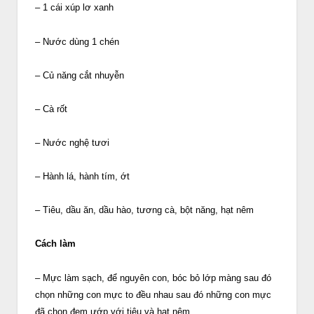
– 1 cái xúp lơ xanh
– Nước dùng 1 chén
– Củ năng cắt nhuyễn
– Cà rốt
– Nước nghệ tươi
– Hành lá, hành tím, ớt
– Tiêu, dầu ăn, dầu hào, tương cà, bột năng, hạt nêm
Cách làm
– Mực làm sạch, để nguyên con, bóc bỏ lớp màng sau đó
chọn những con mực to đều nhau sau đó những con mực
đã chọn đem ướp với tiêu và hạt nêm.