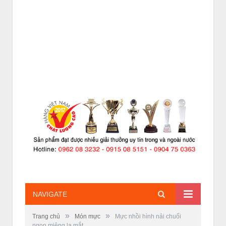
NAVIGATE
»
»
Trang chủ
Món mực
Mực nhồi hình nải chuối
ngon miệng lạ mắt