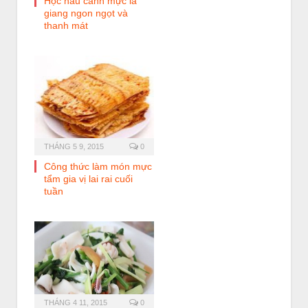
Học nấu canh mực lá
giang ngon ngọt và
thanh mát
THÁNG 5 9, 2015
0
Công thức làm món mực
tẩm gia vị lai rai cuối
tuần
THÁNG 4 11, 2015
0