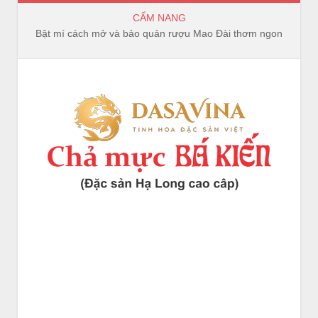
CẨM NANG
Bật mí cách mở và bảo quản rượu Mao Đài thơm ngon, trọn vị