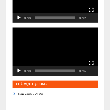
00:00
06:07
Trình
chơi
Video
00:00
06:55
CHẢ MỰC HẠ LONG
Trên kênh - VTV4