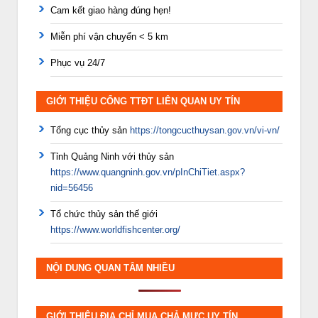
Cam kết giao hàng đúng hẹn!
Miễn phí vận chuyển < 5 km
Phục vụ 24/7
GIỚI THIỆU CỔNG TTĐT LIÊN QUAN UY TÍN
Tổng cục thủy sản
https://tongcucthuysan.gov.vn/vi-vn/
Tỉnh Quảng Ninh với thủy sản
https://www.quangninh.gov.vn/pInChiTiet.aspx?
nid=56456
Tổ chức thủy sản thế giới
https://www.worldfishcenter.org/
NỘI DUNG QUAN TÂM NHIỀU
GIỚI THIỆU ĐỊA CHỈ MUA CHẢ MỰC UY TÍN