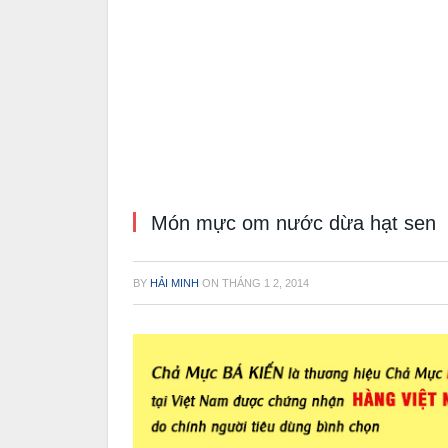
Món mực om nước dừa hạt sen
BY
HẢI MINH
ON
THÁNG 1 2, 2014