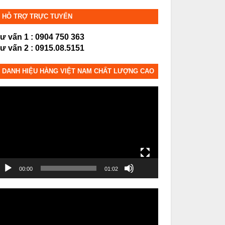
HỖ TRỢ TRỰC TUYẾN
ư vấn 1 : 0904 750 363
ư vấn 2 : 0915.08.5151
DANH HIỆU HÀNG VIỆT NAM CHẤT LƯỢNG CAO
rình
hơi
ideo
00:00
01:02
rình
hơi
ideo