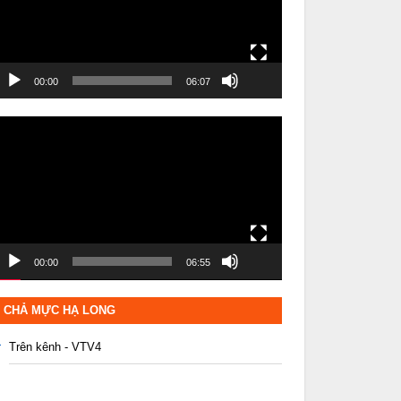
00:00
06:07
rình
hơi
ideo
00:00
06:55
CHẢ MỰC HẠ LONG
Trên kênh - VTV4