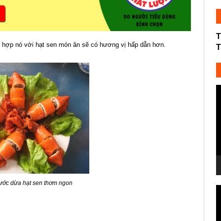
T
t hợp nó với hạt sen món ăn sẽ có hương vị hấp dẫn hơn.
T
T
c
V
ớc dừa hạt sen thơm ngon
T
c
V