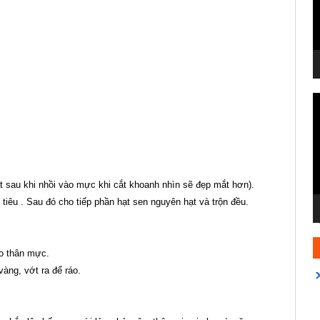
T
c
V
ạt sau khi nhồi vào mực khi cắt khoanh nhìn sẽ đẹp mắt hơn).
tiêu . Sau đó cho tiếp phần hạt sen nguyên hạt và trộn đều.
o thân mực.
àng, vớt ra để ráo.