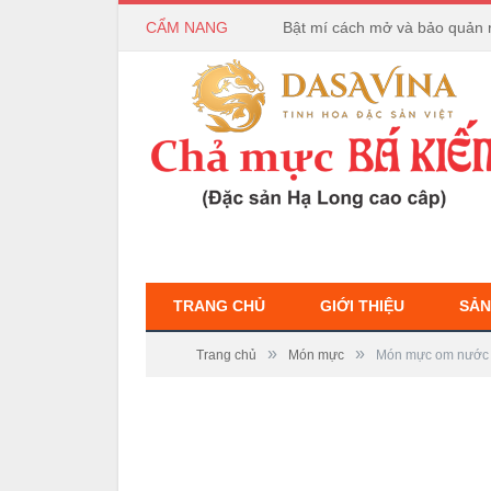
CẨM NANG
Bật mí cách mở và bảo quản 
TRANG CHỦ
GIỚI THIỆU
SẢN
»
»
Trang chủ
Món mực
Món mực om nước 