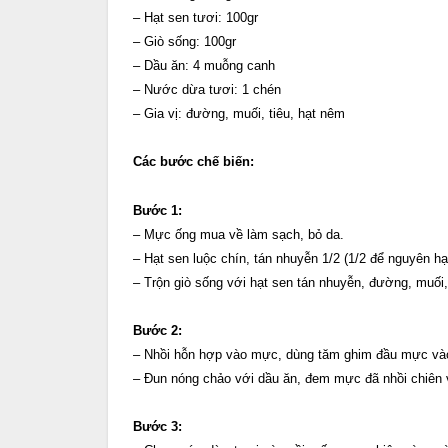
– Hạt sen tươi: 100gr
– Giò sống: 100gr
– Dầu ăn: 4 muỗng canh
– Nước dừa tươi: 1 chén
– Gia vị: đường, muối, tiêu, hạt nêm
Các bước chế biến:
Bước 1:
– Mực ống mua về làm sạch, bỏ da.
– Hạt sen luộc chín, tán nhuyễn 1/2 (1/2 để nguyên h
– Trộn giò sống với hạt sen tán nhuyễn, đường, muối, 
Bước 2:
– Nhồi hỗn hợp vào mực, dùng tăm ghim đầu mực và
– Đun nóng chảo với dầu ăn, đem mực đã nhồi chiên v
Bước 3: