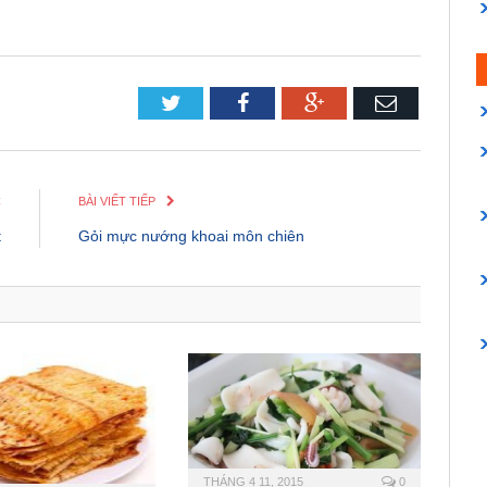
Twitter
Facebook
Google+
Email
C
BÀI VIẾT TIẾP
t
Gỏi mực nướng khoai môn chiên
THÁNG 4 11, 2015
0