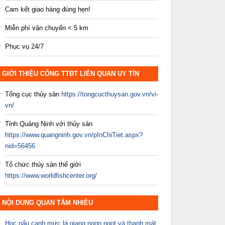
Cam kết giao hàng đúng hẹn!
Miễn phí vận chuyển < 5 km
Phục vụ 24/7
GIỚI THIỆU CỔNG TTĐT LIÊN QUAN UY TÍN
Tổng cục thủy sản
https://tongcucthuysan.gov.vn/vi-
vn/
Tỉnh Quảng Ninh với thủy sản
https://www.quangninh.gov.vn/pInChiTiet.aspx?
nid=56456
Tổ chức thủy sản thế giới
https://www.worldfishcenter.org/
NỘI DUNG QUAN TÂM NHIỀU
Học nấu canh mực lá giang ngon ngọt và thanh mát