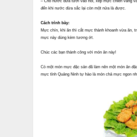
– Cho nước dừa tươi vào nồi, xếp mực chiên vàng và
đến khi nước dừa sắc lại còn một nửa là được.
Cách trình bày:
Mực chín, khi ăn thì cắt mực thành khoanh vừa ăn, tra
mực này dùng kèm tương ớt.
Chúc các bạn thành công với món ăn này!
Có một món mực đặc sản đã làm nên một món ăn đặc
mực tỉnh Quảng Ninh tự hào là món chả mực ngon nh