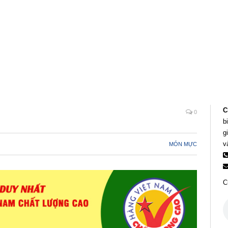
C
0
b
g
v
MÓN MỰC
C