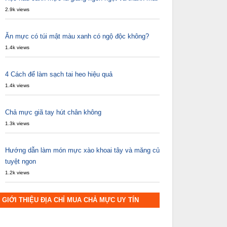
2.9k views
Ăn mực có túi mật màu xanh có ngộ độc không?
1.4k views
4 Cách để làm sạch tai heo hiệu quả
1.4k views
Chả mực giã tay hút chân không
1.3k views
Hướng dẫn làm món mực xào khoai tây và măng củ
tuyệt ngon
1.2k views
GIỚI THIỆU ĐỊA CHỈ MUA CHẢ MỰC UY TÍN