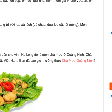
o bắc lên bếp, om với lửa nhỏ, nêm thêm gia vị cho vừa ăn, om
ng trí với rau xà lách (cà chua, dưa leo cắt lát mỏng). Món
 sản cho vịnh Hạ Long đó là món chả mực ở Quảng Ninh. Chả
ất Việt Nam. Bạn đã bao giờ thưởng thức
Chả Mực Quảng Ninh
?