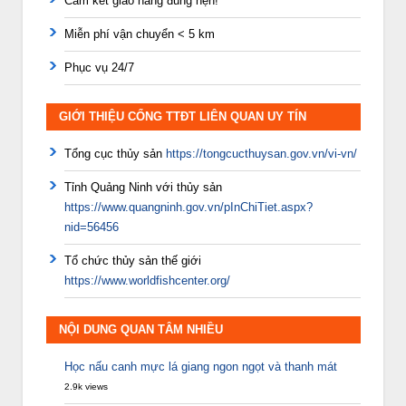
Cam kết giao hàng đúng hẹn!
Miễn phí vận chuyển < 5 km
Phục vụ 24/7
GIỚI THIỆU CỔNG TTĐT LIÊN QUAN UY TÍN
Tổng cục thủy sản
https://tongcucthuysan.gov.vn/vi-vn/
Tỉnh Quảng Ninh với thủy sản
https://www.quangninh.gov.vn/pInChiTiet.aspx?
nid=56456
Tổ chức thủy sản thế giới
https://www.worldfishcenter.org/
NỘI DUNG QUAN TÂM NHIỀU
Học nấu canh mực lá giang ngon ngọt và thanh mát
2.9k views