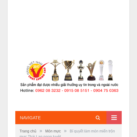
NAVIGATE
»
»
Trang chủ
Món mực
Bí quyết làm món miến trộn
mực Thái Lan ngon tuyệt