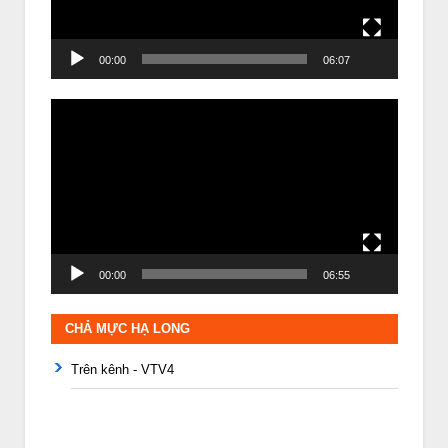
00:00
06:07
Trình
chơi
Video
00:00
06:55
CHẢ MỰC HẠ LONG
Trên kênh - VTV4