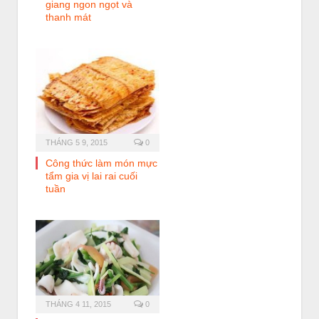
giang ngon ngọt và
thanh mát
THÁNG 5 9, 2015
0
Công thức làm món mực
tẩm gia vị lai rai cuối
tuần
THÁNG 4 11, 2015
0