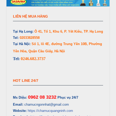
LIÊN HỆ MUA HÀNG
Tại Hạ Long:
Ô 41, Tổ 1, Khu 6, P. Yết Kiêu, TP. Hạ Long
Tel:
02033828558
Tại Hà Nội:
Số 1, lô 4E, đường Trung Yên 10B, Phường
Yên Hòa, Quận Cầu Giấy, Hà Nội
Tel:
0246.682.3737
HOT LINE 24/7
0962 08 3232
Ms Diệu:
Phục vụ 24/7
Email:
chamucngonnhat@gmail.com
Website:
https://chamucquangninh.com