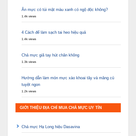
Ăn mực có túi mật màu xanh có ngộ độc không?
1.4k views
4 Cách để làm sạch tai heo hiệu quả
1.4k views
Chả mực giã tay hút chân không
1.3k views
Hướng dẫn làm món mực xào khoai tây và măng củ
tuyệt ngon
1.2k views
GIỚI THIỆU ĐỊA CHỈ MUA CHẢ MỰC UY TÍN
Chả mực Hạ Long hiệu Dasavina