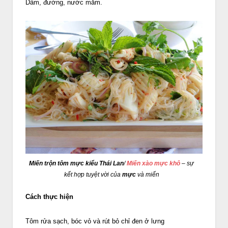
Dấm, đường, nước mắm.
Miến trộn tôm mực kiểu Thái Lan
/
Miến xào mực khô
– sự
kết hợp tuyệt vời của
mực
và miến
Cách thực hiện
Tôm rửa sạch, bóc vỏ và rút bỏ chỉ đen ở lưng