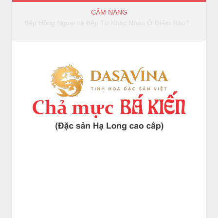
CẨM NANG
Bếp Hồng Ngoại và Bếp Từ Khác Nhau Ở Điểm Nào?