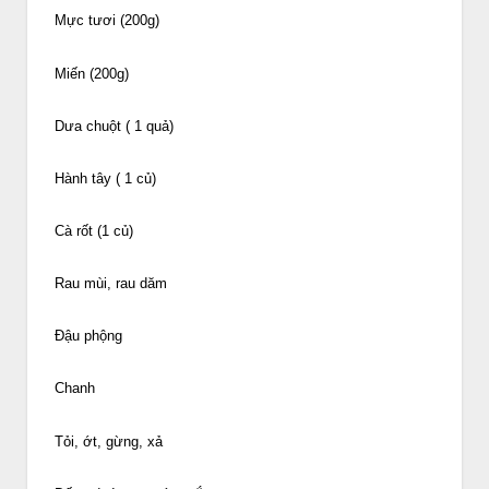
Mực tươi (200g)
Miến (200g)
Dưa chuột ( 1 quả)
Hành tây ( 1 củ)
Cà rốt (1 củ)
Rau mùi, rau dăm
Đậu phộng
Chanh
Tỏi, ớt, gừng, xả