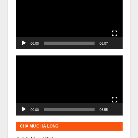
Video
00:00
06:07
Trình
chơi
Video
00:00
06:55
CHẢ MỰC HẠ LONG