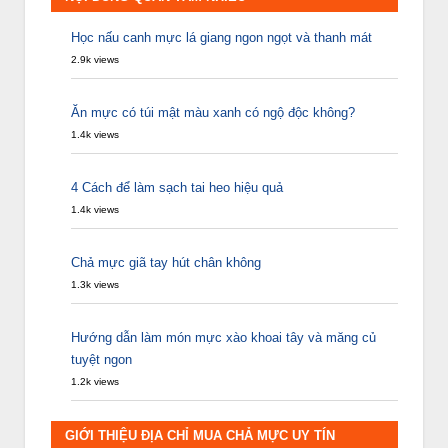
Học nấu canh mực lá giang ngon ngọt và thanh mát
2.9k views
Ăn mực có túi mật màu xanh có ngộ độc không?
1.4k views
4 Cách để làm sạch tai heo hiệu quả
1.4k views
Chả mực giã tay hút chân không
1.3k views
Hướng dẫn làm món mực xào khoai tây và măng củ
tuyệt ngon
1.2k views
GIỚI THIỆU ĐỊA CHỈ MUA CHẢ MỰC UY TÍN