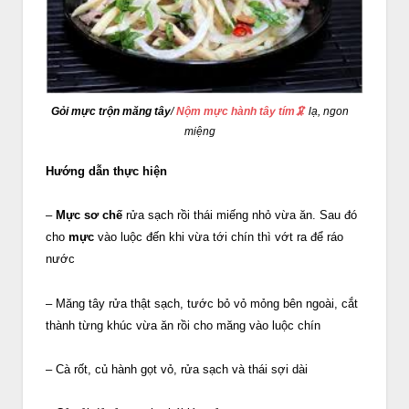
Gỏi mực trộn măng tây
/
Nộm mực hành tây tím🦑
lạ, ngon
miệng
Hướng dẫn thực hiện
–
Mực sơ chế
rửa sạch rồi thái miếng nhỏ vừa ăn. Sau đó
cho
mực
vào luộc đến khi vừa tới chín thì vớt ra để ráo
nước
– Măng tây rửa thật sạch, tước bỏ vỏ mỏng bên ngoài, cắt
thành từng khúc vừa ăn rồi cho măng vào luộc chín
– Cà rốt, củ hành gọt vỏ, rửa sạch và thái sợi dài