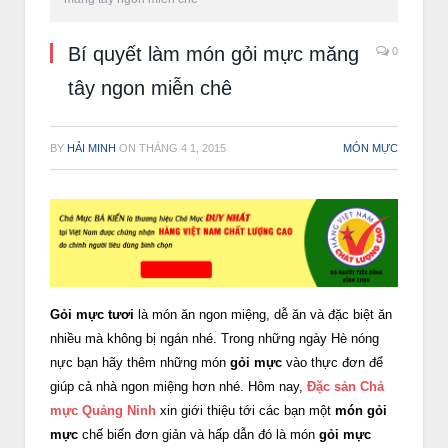
Bí quyết làm món gỏi mực măng
0
tây ngon miễn chê
BY
HẢI MINH
ON
THÁNG 4 1, 2015
MÓN MỰC
Gỏi mực tươi
là món ăn ngon miệng, dễ ăn và đặc biệt ăn
nhiều mà không bị ngán nhé. Trong những ngày Hè nóng
nực bạn hãy thêm những món
gỏi mực
vào thực đơn để
giúp cả nhà ngon miệng hơn nhé. Hôm nay,
Đặc sản Chả
mực Quảng Ninh
xin giới thiệu tới các bạn một
món gỏi
mực
chế biến đơn giản và hấp dẫn đó là món
gỏi mực