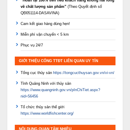
“Hoàn lại 100% tiền nếu khách hàng không hài lòng
về chất lượng sản phẩm”
(Theo Quyết định số
QĐ051114-DASAVINA)
Cam kết giao hàng đúng hẹn!
Miễn phí vận chuyển < 5 km
Phục vụ 24/7
GIỚI THIỆU CỔNG TTĐT LIÊN QUAN UY TÍN
Tổng cục thủy sản
https://tongcucthuysan.gov.vn/vi-vn/
Tỉnh Quảng Ninh với thủy sản
https://www.quangninh.gov.vn/pInChiTiet.aspx?
nid=56456
Tổ chức thủy sản thế giới
https://www.worldfishcenter.org/
NỘI DUNG QUAN TÂM NHIỀU