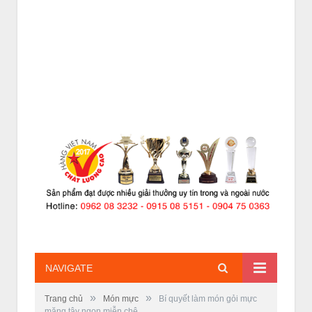
NAVIGATE
»
»
Trang chủ
Món mực
Bí quyết làm món gỏi mực
măng tây ngon miễn chê