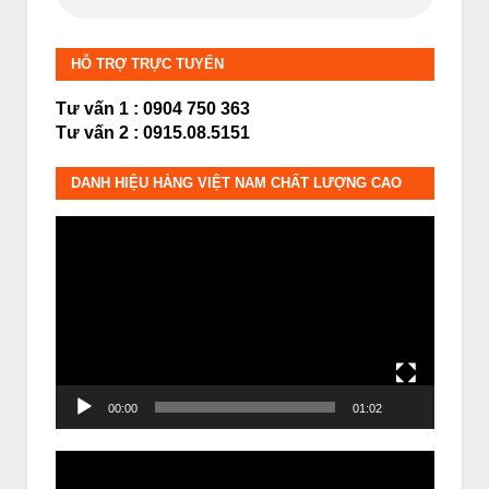
HỖ TRỢ TRỰC TUYẾN
Tư vấn 1 : 0904 750 363
Tư vấn 2 : 0915.08.5151
DANH HIỆU HÀNG VIỆT NAM CHẤT LƯỢNG CAO
Trình
chơi
Video
00:00
01:02
Trình
chơi