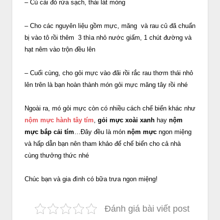
– Củ cải đỏ rửa sạch, thái lát mỏng
– Cho các nguyên liệu gồm mực, măng và rau củ đã chuẩn
bị vào tô rồi thêm 3 thìa nhỏ nước giấm, 1 chút đường và
hạt nêm vào trộn đều lên
– Cuối cùng, cho gỏi mực vào đãi rồi rắc rau thơm thái nhỏ
lên trên là bạn hoàn thành món gỏi mực măng tây rồi nhé
Ngoài ra, mó gỏi mực còn có nhiều cách chế biến khác như
nộm mực hành tây tím
,
gỏi mực xoài xanh
hay
nộm
mực bắp cải tím
…Đây đều là món
nộm mực
ngon miệng
và hấp dẫn bạn nên tham khảo để chế biến cho cả nhà
cùng thưởng thức nhé
Chúc bạn và gia đình có bữa trưa ngon miệng!
Đánh giá bài viết post