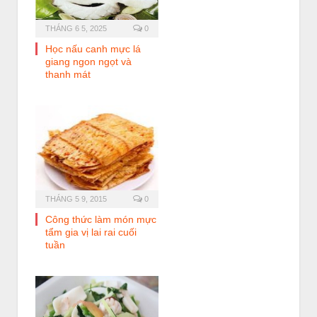
THÁNG 6 5, 2025
0
Học nấu canh mực lá
giang ngon ngọt và
thanh mát
THÁNG 5 9, 2015
0
Công thức làm món mực
tẩm gia vị lai rai cuối
tuần