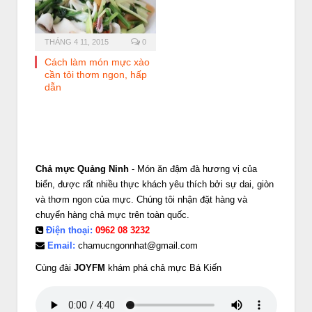
THÁNG 4 11, 2015
0
Cách làm món mực xào
cần tỏi thơm ngon, hấp
dẫn
Chả mực Quảng Ninh
- Món ăn đậm đà hương vị của
biển, được rất nhiều thực khách yêu thích bởi sự dai, giòn
và thơm ngon của mực. Chúng tôi nhận đặt hàng và
chuyển hàng chả mực trên toàn quốc.
Điện thoại:
0962 08 3232
Email:
chamucngonnhat@gmail.com
Cùng đài
JOYFM
khám phá chả mực Bá Kiến