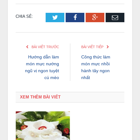
CHIA SẺ:
Twitter
Facebook
Google+
Email
BÀI VIẾT TRƯỚC
BÀI VIẾT TIẾP
Hướng dẫn làm
Công thức làm
món mực nướng
món mực nhồi
ngũ vị ngon tuyệt
hành tây ngon
cú mèo
nhất
XEM THÊM BÀI VIẾT