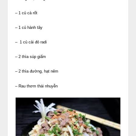
– 1 củ cà rốt
– 1 củ hành tây
– 1 củ cải đỏ radi
– 2 thìa súp giấm
– 2 thìa đường, hạt nêm
– Rau thơm thái nhuyễn