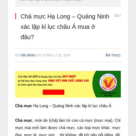
Chả mực Hạ Long – Quảng Ninh
0
xác lập kỉ lục châu Á mua ở
đâu?
BY
HẢI MINH
ON
THÁNG 7 26, 2014
ẨM THỰC
Chả mực
Hạ Long – Quảng Ninh xác lập kỉ lục châu Á.
Chả mực
, món ăn (chả) làm từ con cá mực (mực mai). Chỉ
mực mai mới làm được chả mực, các loại mực khác: mực
ống, mực lá, mực sim… thì không, đã trở nên nổi tiếng, đã