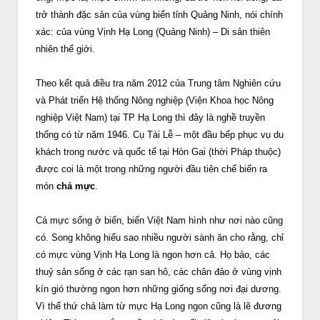
trở thành đặc sản của vùng biển tỉnh Quảng Ninh, nói chính
xác: của vùng Vịnh Hạ Long (Quảng Ninh) – Di sản thiên
nhiên thế giới.
Theo kết quả điều tra năm 2012 của Trung tâm Nghiên cứu
và Phát triển Hệ thống Nông nghiệp (Viện Khoa học Nông
nghiệp Việt Nam) tại TP Hạ Long thì đây là nghề truyền
thống có từ năm 1946. Cụ Tài Lễ – một đầu bếp phục vụ du
khách trong nước và quốc tế tại Hòn Gai (thời Pháp thuộc)
được coi là một trong những người đầu tiên chế biến ra
món
chả mực
.
Cá mực sống ở biển, biển Việt Nam hình như nơi nào cũng
có. Song không hiểu sao nhiều người sành ăn cho rằng, chỉ
có mực vùng Vịnh Hạ Long là ngon hơn cả. Họ bảo, các
thuỷ sản sống ở các rạn san hô, các chân đảo ở vùng vịnh
kín gió thường ngon hơn những giống sống nơi đại dương.
Vì thế thứ chả làm từ mực Hạ Long ngon cũng là lẽ đương