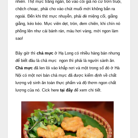
nhiên. Thịt mực trắng ngần, bỏ vào cối giã nó cứ trơn truội,
chệch choạc, phải cho vào chút muối mới không bắn ra
ngoài. Đến khi thịt mực nhuyễn, phải đè miệng cối, giằng
giằng, kéo kéo. Mực viên dẹt, tròn, đem chiên, khi chín nó
phồng lên như cái bánh rán, màu hơi vàng, mới ngon làm
sao!
Bây giờ thì
chả mực
ở Hạ Long có nhiều hàng bán nhưng
để biết đâu là chả mực ngon thì phải là người sành ăn.
Chả mực
đã len lỏi vào khắp nơi và một trong số đó ở Hà
Nội có một nơi bán chả mực đã được kiểm định về chất
lượng vệ sinh ăn toàn thực phẩm và độ thơm ngon chất
lượng của nó. Cick here
tại đây
để xem chi tiết.