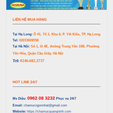
LIÊN HỆ MUA HÀNG
Tại Hạ Long:
Ô 41, Tổ 1, Khu 6, P. Yết Kiêu, TP. Hạ Long
Tel:
02033828558
Tại Hà Nội:
Số 1, lô 4E, đường Trung Yên 10B, Phường
Yên Hòa, Quận Cầu Giấy, Hà Nội
Tel:
0246.682.3737
HOT LINE 24/7
0962 08 3232
Ms Diệu:
Phục vụ 24/7
Email:
chamucngonnhat@gmail.com
Website:
https://chamucquangninh.com