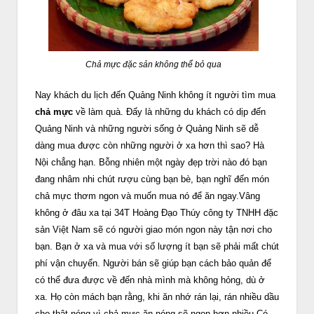
Chả mực đặc sản không thể bỏ qua
Nay khách du lịch đến Quảng Ninh không ít người tìm mua
chả mực
về làm quà. Đấy là những du khách có dịp đến
Quảng Ninh và những người sống ở Quảng Ninh sẽ dễ
dàng mua được còn những người ở xa hơn thì sao? Hà
Nội chẳng hạn. Bỗng nhiên một ngày đẹp trời nào đó bạn
đang nhâm nhi chút rượu cùng bạn bè, bạn nghĩ đến món
chả mực thơm ngon và muốn mua nó để ăn ngay.Vâng
không ở đâu xa tại 34T Hoàng Đạo Thúy công ty TNHH đặc
sản Việt Nam sẽ có người giao món ngon này tận nơi cho
bạn. Bạn ở xa và mua với số lượng ít bạn sẽ phải mất chút
phí vận chuyển. Người bán sẽ giúp bạn cách bảo quản để
có thể đưa được về đến nhà mình mà không hỏng, dù ở
xa. Họ còn mách bạn rằng, khi ăn nhớ rán lại, rán nhiều dầu
cho thật nóng vì chả mực ăn nóng sẽ ngon hơn nhiều.Có