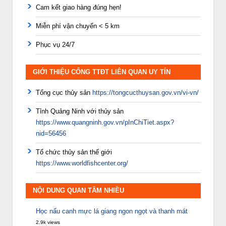
Cam kết giao hàng đúng hẹn!
Miễn phí vận chuyển < 5 km
Phục vụ 24/7
GIỚI THIỆU CỔNG TTĐT LIÊN QUAN UY TÍN
Tổng cục thủy sản
https://tongcucthuysan.gov.vn/vi-vn/
Tỉnh Quảng Ninh với thủy sản
https://www.quangninh.gov.vn/pInChiTiet.aspx?
nid=56456
Tổ chức thủy sản thế giới
https://www.worldfishcenter.org/
NỘI DUNG QUAN TÂM NHIỀU
Học nấu canh mực lá giang ngon ngọt và thanh mát
2.9k views