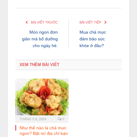
BÀI VIẾT TRƯỚC
BÀI VIẾT TIẾP
Món ngon đơn
Mua chả mực
giản mà bổ dưỡng
đảm bảo sức
cho ngày hè.
khỏe ở đâu?
XEM THÊM BÀI VIẾT
THÁNG 5 8, 2024
0
Như thế nào là chả mực
ngon? Bật mí địa chỉ bán