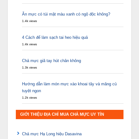
Ăn mực có túi mật màu xanh có ngộ độc không?
1.4k views
4 Cách để làm sạch tai heo hiệu quả
1.4k views
Chả mực giã tay hút chân không
1.3k views
Hướng dẫn làm món mực xào khoai tây và măng củ
tuyệt ngon
1.2k views
GIỚI THIỆU ĐỊA CHỈ MUA CHẢ MỰC UY TÍN
Chả mực Hạ Long hiệu Dasavina