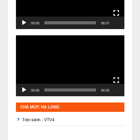
00:00
06:07
Trình
chơi
Video
00:00
06:55
CHẢ MỰC HẠ LONG
Trên kênh - VTV4