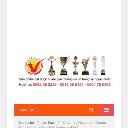
NAVIGATE
»
»
Trang chủ
ẩm thực
Chả mực Hạ Long – Quảng
Ninh xác lập kỉ lục châu Á mua ở đâu?