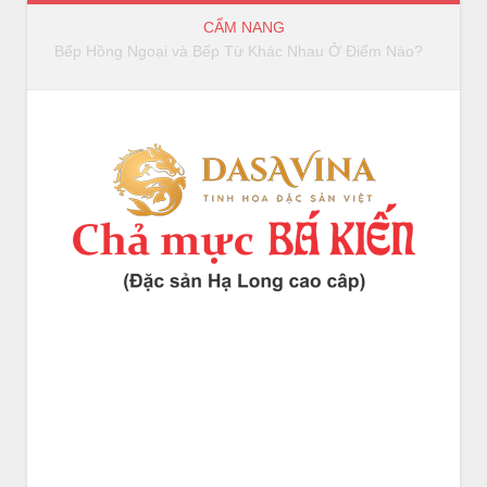
CẨM NANG
Bếp Hồng Ngoại và Bếp Từ Khác Nhau Ở Điểm Nào?