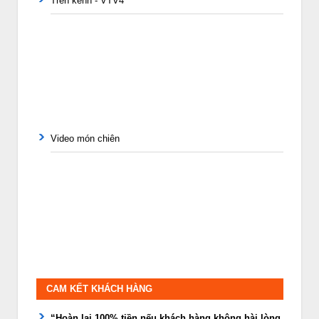
Trên kênh - VTV4
Video món chiên
CAM KẾT KHÁCH HÀNG
“Hoàn lại 100% tiền nếu khách hàng không hài lòng