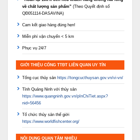
về chất lượng sản phẩm”
(Theo Quyết định số
QĐ051114-DASAVINA)
Cam kết giao hàng đúng hẹn!
Miễn phí vận chuyển < 5 km
Phục vụ 24/7
GIỚI THIỆU CỔNG TTĐT LIÊN QUAN UY TÍN
Tổng cục thủy sản
https://tongcucthuysan.gov.vn/vi-vn/
Tỉnh Quảng Ninh với thủy sản
https://www.quangninh.gov.vn/pInChiTiet.aspx?
nid=56456
Tổ chức thủy sản thế giới
https://www.worldfishcenter.org/
NỘI DUNG QUAN TÂM NHIỀU