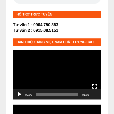
HỖ TRỢ TRỰC TUYẾN
Tư vấn 1 : 0904 750 363
Tư vấn 2 : 0915.08.5151
DANH HIỆU HÀNG VIỆT NAM CHẤT LƯỢNG CAO
Trình
chơi
Video
00:00
01:02
Trình
chơi