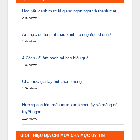
Học nấu canh mực lá giang ngon ngọt và thanh mát
2.9k views
Ăn mực có túi mật màu xanh có ngộ độc không?
1.4k views
4 Cách để làm sạch tai heo hiệu quả
1.4k views
Chả mực giã tay hút chân không
1.3k views
Hướng dẫn làm món mực xào khoai tây và măng củ
tuyệt ngon
1.2k views
GIỚI THIỆU ĐỊA CHỈ MUA CHẢ MỰC UY TÍN