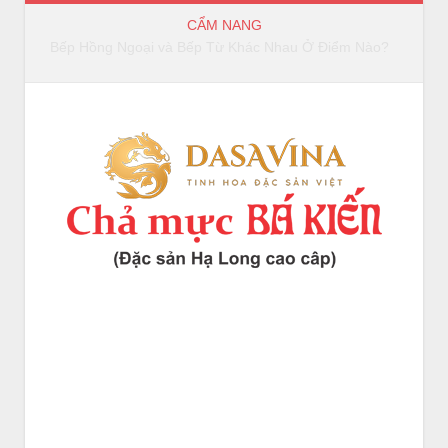
CẨM NANG
Bếp Hồng Ngoại và Bếp Từ Khác Nhau Ở Điểm Nào?