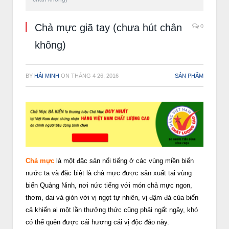
Chả mực giã tay (chưa hút chân
0
không)
BY
HẢI MINH
ON
THÁNG 4 26, 2016
SẢN PHẨM
Chả mực
là một đặc sản nổi tiếng ở các vùng miền biển
nước ta và đặc biệt là chả mực được sản xuất tại vùng
biển Quảng Ninh, nơi nức tiếng với món chả mực ngon,
thơm, dai và giòn với vị ngọt tự nhiên, vị đậm đà của biển
cả khiến ai một lần thưởng thức cũng phải ngất ngây, khó
có thể quên được cái hương cái vị độc đáo này.