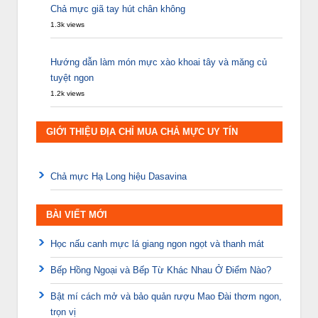
Chả mực giã tay hút chân không
1.3k views
Hướng dẫn làm món mực xào khoai tây và măng củ
tuyệt ngon
1.2k views
GIỚI THIỆU ĐỊA CHỈ MUA CHẢ MỰC UY TÍN
Chả mực Hạ Long hiệu Dasavina
BÀI VIẾT MỚI
Học nấu canh mực lá giang ngon ngọt và thanh mát
Bếp Hồng Ngoại và Bếp Từ Khác Nhau Ở Điểm Nào?
Bật mí cách mở và bảo quản rượu Mao Đài thơm ngon,
trọn vị