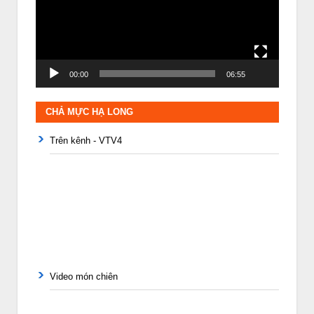
00:00
06:55
CHẢ MỰC HẠ LONG
Trên kênh - VTV4
Video món chiên