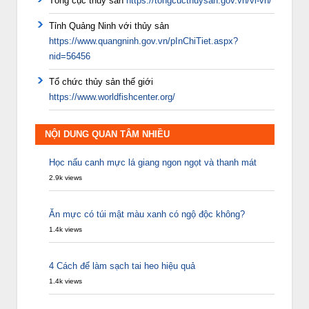
Tổng cục thủy sản
https://tongcucthuysan.gov.vn/vi-vn/
Tỉnh Quảng Ninh với thủy sản
https://www.quangninh.gov.vn/pInChiTiet.aspx?
nid=56456
Tổ chức thủy sản thế giới
https://www.worldfishcenter.org/
NỘI DUNG QUAN TÂM NHIỀU
Học nấu canh mực lá giang ngon ngọt và thanh mát
2.9k views
Ăn mực có túi mật màu xanh có ngộ độc không?
1.4k views
4 Cách để làm sạch tai heo hiệu quả
1.4k views