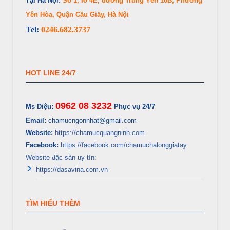
Tại Hà Nội:
Số 1, lô 4E, đường Trung Yên 10B, Phường
Yên Hòa, Quận Cầu Giấy, Hà Nội
Tel:
0246.682.3737
HOT LINE 24/7
0962 08 3232
Ms Diệu:
Phục vụ 24/7
Email:
chamucngonnhat@gmail.com
Website:
https://chamucquangninh.com
Facebook:
https://facebook.com/chamuchalonggiatay
Website đặc sản uy tín:
https://dasavina.com.vn
TÌM HIỂU THÊM