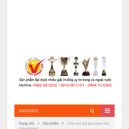
NAVIGATE
»
»
Trang chủ
Sản phẩm
Chả mực giã tay (chưa hút
chân không)