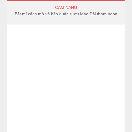
CẨM NANG
Bật mí cách mở và bảo quản rượu Mao Đài thơm ngon, trọn vị