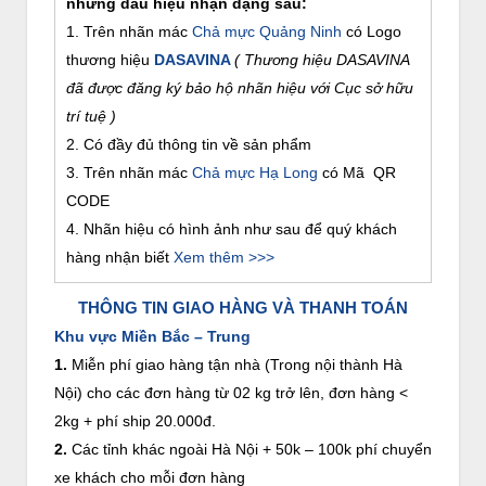
những dấu hiệu nhận dạng sau:
1. Trên nhãn mác
Chả mực Quảng Ninh
có Logo
thương hiệu
DASAVINA
( Thương hiệu DASAVINA
đã được đăng ký bảo hộ nhãn hiệu với Cục sở hữu
trí tuệ )
2. Có đầy đủ thông tin về sản phẩm
3. Trên nhãn mác
Chả mực Hạ Long
có Mã QR
CODE
4. Nhãn hiệu có hình ảnh như sau để quý khách
hàng nhận biết
Xem thêm >>>
THÔNG TIN GIAO HÀNG VÀ THANH TOÁN
Khu vực Miền Bắc – Trung
1.
Miễn phí giao hàng tận nhà (Trong nội thành Hà
Nội) cho các đơn hàng từ 02 kg trở lên, đơn hàng <
2kg + phí ship 20.000đ.
2.
Các tỉnh khác ngoài Hà Nội + 50k – 100k phí chuyển
xe khách cho mỗi đơn hàng