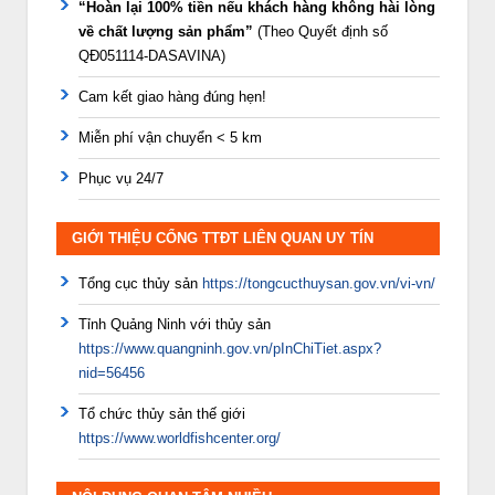
“Hoàn lại 100% tiền nếu khách hàng không hài lòng
về chất lượng sản phẩm”
(Theo Quyết định số
QĐ051114-DASAVINA)
Cam kết giao hàng đúng hẹn!
Miễn phí vận chuyển < 5 km
Phục vụ 24/7
GIỚI THIỆU CỔNG TTĐT LIÊN QUAN UY TÍN
Tổng cục thủy sản
https://tongcucthuysan.gov.vn/vi-vn/
Tỉnh Quảng Ninh với thủy sản
https://www.quangninh.gov.vn/pInChiTiet.aspx?
nid=56456
Tổ chức thủy sản thế giới
https://www.worldfishcenter.org/