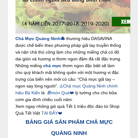
Chả Mực Quảng Ninh🐙
thương hiệu DASAVINA
được chế biến theo phương pháp giã tay truyền thống
và nặn chả thủ công làm cho những miếng chả có độ
dai giòn và hương vị thơm ngon đậm đà rất đặc trưng.
Những miếng
chả mực
thơm ngon đặc biệt sẽ làm
cho quý khách mãi không quên với một hương vị đặc
trưng của biển nên mới có câu: “Chả mực giã tay –
ngon say lòng người”.
♨️Chả mực Quảng Ninh chính
hiệu Bá Kiến
là
🎁món Quà❤️
lý tưởng cho cho bữa
cơm gia đình chiều cuối năm.
Xem ngay những giỏ quà Tết 1 triệu độc đáo từ Shop
Quà Tết Việt
TẠI ĐÂY❤️
BẢNG GIÁ SẢN PHẨM CHẢ MỰC
QUẢNG NINH