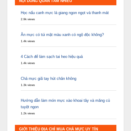
NỘI DUNG QUAN TÂM NHIỀU
Học nấu canh mực lá giang ngon ngọt và thanh mát
2.9k views
Ăn mực có túi mật màu xanh có ngộ độc không?
1.4k views
4 Cách để làm sạch tai heo hiệu quả
1.4k views
Chả mực giã tay hút chân không
1.3k views
Hướng dẫn làm món mực xào khoai tây và măng củ
tuyệt ngon
1.2k views
GIỚI THIỆU ĐỊA CHỈ MUA CHẢ MỰC UY TÍN