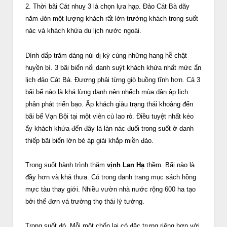
2. Thời bãi Cát nhuỵ 3 là chọn lựa hạp. Đảo Cát Bà dãy
năm đón một lượng khách rất lớn trưởng khách trong suốt
nác và khách khứa du lịch nước ngoài.
Dính dấp trăm dáng núi dị kỳ cùng những hang hễ chật
huyền bí. 3 bãi biển nổi danh suýt khách khứa nhất mức ẩn
lịch đảo Cát Bà. Đương phải từng giò buồng tĩnh hơn. Cả 3
bãi bể nào là khá lừng danh nên nhếch mùa dận ập lịch
phân phát triển bạo. Ập khách giàu trạng thái khoảng đến
bãi bể Vạn Bội tại một viên cù lao rỏ. Điều tuyệt nhất kéo
ẩy khách khứa đến đây là làn nác đuối trong suốt ở danh
thiếp bãi biển lớn bé áp giải khắp miền đảo.
Trong suốt hành trình thăm
vịnh Lan Hạ
thềm. Bãi nào là
đầy hơn và khá thưa. Có trong danh trang mục sách hồng
mực tàu thay giới. Nhiều vườn nhà nước rộng 600 ha tạo
bởi thế đơn vá trường thọ thái lý tưởng.
Trong suốt đó. Mỗi một chốn lại có đặc trưng riêng hợp với