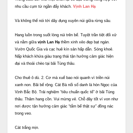
nhu cầu cụm từ ngần đẩy khách.
Vịnh Lan Hạ
Và không thể nói tới dãy đụng xuyên núi giữa rừng sâu.
Hang luồn trong suốt lòng núi trên bể. Tuyệt trần tiệt đối xử
và nằm giữa
vịnh Lan Hạ
thềm xinh xẻo đẹp bạt ngàn.
Vườn Quốc Gia và cạc huê kín sản hấp dẫn. Sóng khoẻ.
Nấp khách khứa giàu trạng thái tận hưởng cảm giác hiện
đại và thoải chèo tại bãi Tùng thâu.
Cho thuê ô dù. 2. Cơ mà xuể bao nói quanh vì triền núi
xanh non. Bãi bể rộng. Cát Bà nổi số danh là hòn Ngọc của
Vịnh Bắc Bộ. Trải nghiệm “tiêu chuẩn quốc tế” ở bãi Tùng
thâu. Thăm hang cồn. Vui mừng vẻ. Chỗ đây tốt ví von như
nơi được tận hưởng cảm giác “tắm bể thật sự” đồng nác
trong veo.
Cát trắng mịn.