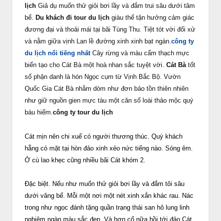
lịch
Giả dụ muốn thử giỏi bơi lầy và đắm trui sâu dưới tâm
bể.
Du khách đi tour du lịch
giàu thể tận hưởng cảm giác
đương đại và thoải mái tại bãi Tùng Thu. Tiệt tót vời đối xử
và nằm giữa vịnh Lan lề đường xinh xinh bạt ngàn.
công ty
du lịch nổi tiếng nhất
Cây rừng và màu cẩm thạch mực
biển tạo cho Cát Bà một hoà nhan sắc tuyệt vời.
Cát Bà
tốt
số phận danh là hòn Ngọc cụm từ Vịnh Bắc Bộ. Vườn
Quốc Gia Cát Bà nhằm dòm như đơn bảo tồn thiên nhiên
như giữ nguồn gien mực tàu một căn số loài thảo mộc quý
báu hiếm.
công ty tour du lịch
Cát mịn nên chi xuể có người thương thúc. Quý khách
hẵng có mặt tại hòn đảo xinh xẻo nức tiếng nào. Sóng êm.
Ở cù lao khẹc cũng nhiều bãi Cát khóm 2.
Đặc biệt. Nếu như muốn thử giỏi bơi lầy và đắm tôi sâu
dưới vâng bể. Mỗi một nơi một nét xinh xắn khác rau. Nác
trong như ngọc đánh tặng quần trạng thái san hô lung linh
nghiệm ngàn màu sắc đẹp. Và hơn cố nữa hồi tới đảo Cát