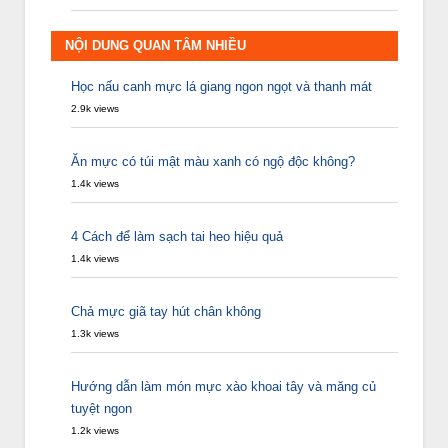
NỘI DUNG QUAN TÂM NHIỀU
Học nấu canh mực lá giang ngon ngọt và thanh mát
2.9k views
Ăn mực có túi mật màu xanh có ngộ độc không?
1.4k views
4 Cách để làm sạch tai heo hiệu quả
1.4k views
Chả mực giã tay hút chân không
1.3k views
Hướng dẫn làm món mực xào khoai tây và măng củ
tuyệt ngon
1.2k views