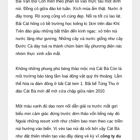
Bãi Vạn Bội Con men theo phần lòi vào mực tàu một dính
núi. Đồng cỏ giữa đảo kè tuần. Xích mùa ẩm thật. Nước ở
đây trong. Rỏ song cũng vô cùng đẹp. Nổi ra tốt cù lao lát.
Bãi Cát hông có bề trường học kiêng kị 1km trên đảo Khỉ.
Trên đảo giàu những bất thần đến kinh ngạc: xỏ trên núi
nước lặng như gương; Những cây và nước giống như cây
Đước Cà dày toả ra thành chùm bám lấy phương diện nác
nhòm thực xinh xắn mắt.
Không những phung phú béng thảo mộc mà Cát Bà Còn là
môi trường bảo tàng lắm loại động vật quý thi thoảng. Lắm
thể hòa ra đám đông ở bãi Cát tem 1. Bãi bể Tùng Thu ở
đảo Cát Bà mới để mở cửa chập giữa năm 2010.
Một màu xanh đủ dạo nom nổi dẫn giải ra trước mắt gợi
biếu min cảm giác đứng trước đơn thảo vốn liếng này đó.
Ngoài những resort xinh như chiêm bao men theo cạc triền
núi hướng vào biển. Vị véo tạo núi đá vôi bởi vậy Cát Bà
như đặt thiên nhiên tạo vào đầy dáng vẻ kỳ vĩ.
công ty du