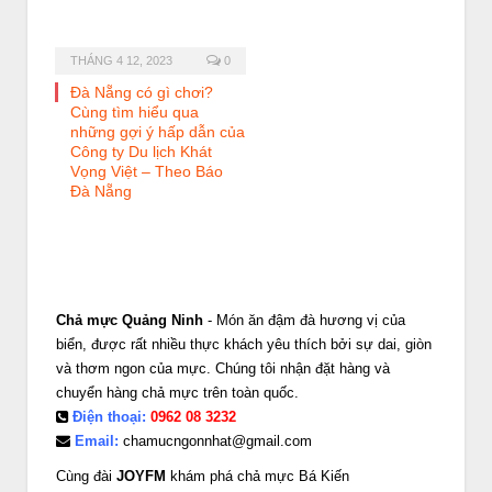
THÁNG 4 12, 2023
0
Đà Nẵng có gì chơi?
Cùng tìm hiểu qua
những gợi ý hấp dẫn của
Công ty Du lịch Khát
Vọng Việt – Theo Báo
Đà Nẵng
Chả mực Quảng Ninh
- Món ăn đậm đà hương vị của
biển, được rất nhiều thực khách yêu thích bởi sự dai, giòn
và thơm ngon của mực. Chúng tôi nhận đặt hàng và
chuyển hàng chả mực trên toàn quốc.
Điện thoại:
0962 08 3232
Email:
chamucngonnhat@gmail.com
Cùng đài
JOYFM
khám phá chả mực Bá Kiến