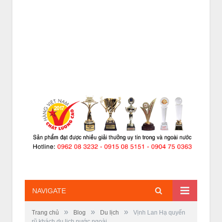
NAVIGATE
»
»
»
Trang chủ
Blog
Du lịch
Vịnh Lan Hạ quyến
rũ khách du lịch nước ngoài