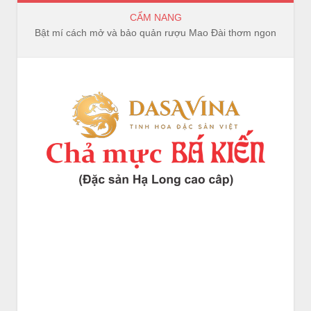
CẨM NANG
Bật mí cách mở và bảo quản rượu Mao Đài thơm ngon, trọn vị