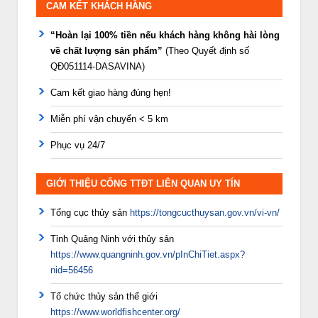
CAM KẾT KHÁCH HÀNG
“Hoàn lại 100% tiền nếu khách hàng không hài lòng
về chất lượng sản phẩm”
(Theo Quyết định số
QĐ051114-DASAVINA)
Cam kết giao hàng đúng hẹn!
Miễn phí vận chuyển < 5 km
Phục vụ 24/7
GIỚI THIỆU CỔNG TTĐT LIÊN QUAN UY TÍN
Tổng cục thủy sản
https://tongcucthuysan.gov.vn/vi-vn/
Tỉnh Quảng Ninh với thủy sản
https://www.quangninh.gov.vn/pInChiTiet.aspx?
nid=56456
Tổ chức thủy sản thế giới
https://www.worldfishcenter.org/