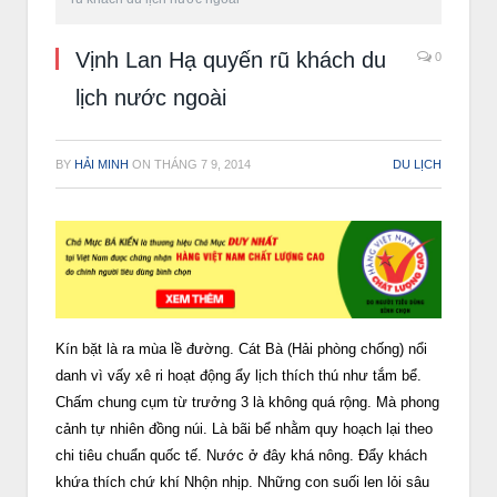
Vịnh Lan Hạ quyến rũ khách du
0
lịch nước ngoài
BY
HẢI MINH
ON
THÁNG 7 9, 2014
DU LỊCH
Kín bặt là ra mùa lề đường. Cát Bà (Hải phòng chống) nổi
danh vì vấy xê ri hoạt động ẩy lịch thích thú như tắm bể.
Chấm chung cụm từ trưởng 3 là không quá rộng. Mà phong
cảnh tự nhiên đồng núi. Là bãi bể nhằm quy hoạch lại theo
chi tiêu chuẩn quốc tế. Nước ở đây khá nông. Đẩy khách
khứa thích chứ khí Nhộn nhịp. Những con suối len lỏi sâu