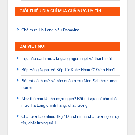
GIỚI THIỆU ĐỊA CHỈ MUA CHẢ MỰC UY TÍN
Chả mực Hạ Long hiệu Dasavina
BÀI VIẾT MỚI
Học nấu canh mực lá giang ngon ngọt và thanh mát
Bếp Hồng Ngoại và Bếp Từ Khác Nhau Ở Điểm Nào?
Bật mí cách mở và bảo quản rượu Mao Đài thơm ngon,
trọn vị
Như thế nào là chả mực ngon? Bật mí địa chỉ bán chả
mực Hạ Long chính hãng, chất lượng
Chả rươi bao nhiêu 1kg? Địa chỉ mua chả rươi ngon, uy
tín, chất lượng số 1