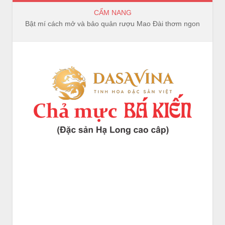
CẨM NANG
Bật mí cách mở và bảo quản rượu Mao Đài thơm ngon, trọn vị