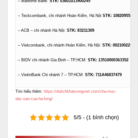
– Maritime Bank:
STK: 03601013900245
– Teckcombank, chi nhánh Hoàn Kiếm, Hà Nội
STK: 10820955324
– ACB – chi nhánh Hà Nội:
STK: 83211309
– Vietcombank, chi nhánh Hoàn Kiếm, Hà Nội:
STK: 00210022608
– BIDV chi nhánh Gia Định – TP.HCM:
STK: 13510000363352
– VietinBank Chi nhánh 7 – TP.HCM:
STK: 711A46837479
Tìm hiểu thêm:
https://dulichkhatvongviet.com/cha-muc-
dac-san-cua-ha-long/
5/5 - (1 bình chọn)