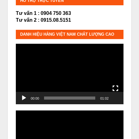
HỖ TRỢ TRỰC TUYẾN
Tư vấn 1 : 0904 750 363
Tư vấn 2 : 0915.08.5151
DANH HIỆU HÀNG VIỆT NAM CHẤT LƯỢNG CAO
Trình
chơi
Video
00:00
01:02
Trình
chơi
Video