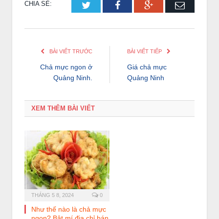
CHIA SẺ:
Twitter
Facebook
Google+
Email
BÀI VIẾT TRƯỚC
BÀI VIẾT TIẾP
Chả mực ngon ở
Giá chả mực
Quảng Ninh.
Quảng Ninh
XEM THÊM BÀI VIẾT
THÁNG 5 8, 2024
0
Như thế nào là chả mực
ngon? Bật mí địa chỉ bán