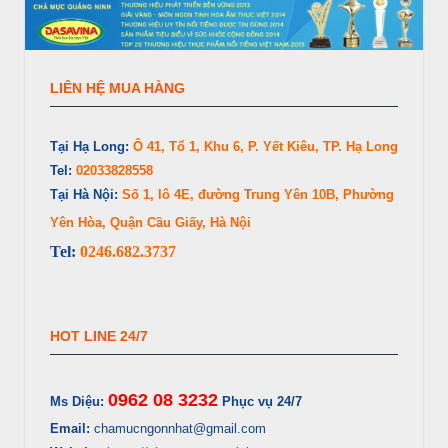
LIÊN HỆ MUA HÀNG
Tại Hạ Long:
Ô 41, Tổ 1, Khu 6, P. Yết Kiêu, TP. Hạ Long
Tel:
02033828558
Tại Hà Nội:
Số 1, lô 4E, đường Trung Yên 10B, Phường
Yên Hòa, Quận Cầu Giấy, Hà Nội
Tel:
0246.682.3737
HOT LINE 24/7
0962 08 3232
Ms Diệu:
Phục vụ 24/7
Email:
chamucngonnhat@gmail.com