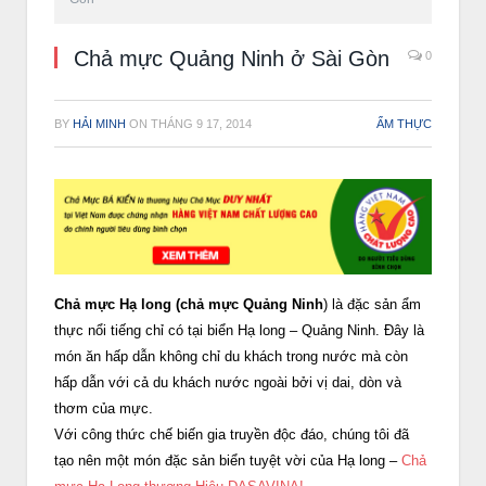
Chả mực Quảng Ninh ở Sài Gòn
0
BY
HẢI MINH
ON
THÁNG 9 17, 2014
ẨM THỰC
Chả mực Hạ long (chả mực Quảng Ninh
) là đặc sản ẩm
thực nổi tiếng chỉ có tại biển Hạ long – Quảng Ninh. Đây là
món ăn hấp dẫn không chỉ du khách trong nước mà còn
hấp dẫn với cả du khách nước ngoài bởi vị dai, dòn và
thơm của mực.
Với công thức chế biến gia truyền độc đáo, chúng tôi đã
tạo nên một món đặc sản biển tuyệt vời của Hạ long –
Chả