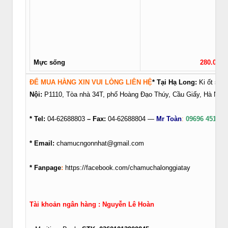
Mực sống
280.000/
ĐỂ MUA HÀNG XIN VUI LÒNG LIÊN HỆ
* Tại Hạ Long:
Ki ốt số 
Nội:
P1110, Tòa nhà 34T, phố Hoàng Đạo Thúy, Cầu Giấy, Hà Nội
* Tel:
04-62688803
–
Fax:
04-62688804 —
Mr Toàn
:
09696 45151
*
Email:
chamucngonnhat@gmail.com
* Fanpage
:
https://facebook.com/chamuchalonggiatay
Tài khoản ngân hàng : Nguyễn Lê Hoàn