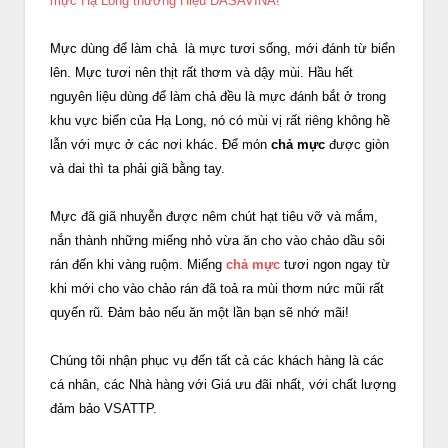
mực Hạ Long thương Hiệu DASAVINA!
Mực dùng để làm chả là mực tươi sống, mới đánh từ biển
lên. Mực tươi nên thịt rất thơm và dậy mùi. Hầu hết
nguyên liệu dùng để làm chả đều là mực đánh bắt ở trong
khu vực biển của Hạ Long, nó có mùi vị rất riêng không hề
lẫn với mực ở các nơi khác. Để món
chả mực
được giòn
và dai thì ta phải giã bằng tay.
Mực đã giã nhuyễn được nêm chút hạt tiêu vỡ và mắm,
nắn thành những miếng nhỏ vừa ăn cho vào chảo dầu sôi
rán đến khi vàng ruộm. Miếng
chả mực
tươi ngon ngay từ
khi mới cho vào chảo rán đã toả ra mùi thơm nức mũi rất
quyến rũ. Đảm bảo nếu ăn một lần bạn sẽ nhớ mãi!
Chúng tôi nhận phục vụ đến tất cả các khách hàng là các
cá nhân, các Nhà hàng với Giá ưu đãi nhất, với chất lượng
đảm bảo VSATTP.