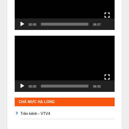
00:00
06:07
Trình
chơi
Video
00:00
06:55
CHẢ MỰC HẠ LONG
Trên kênh - VTV4