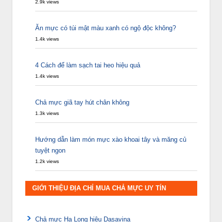
2.9k views
Ăn mực có túi mật màu xanh có ngộ độc không?
1.4k views
4 Cách để làm sạch tai heo hiệu quả
1.4k views
Chả mực giã tay hút chân không
1.3k views
Hướng dẫn làm món mực xào khoai tây và măng củ
tuyệt ngon
1.2k views
GIỚI THIỆU ĐỊA CHỈ MUA CHẢ MỰC UY TÍN
Chả mực Hạ Long hiệu Dasavina