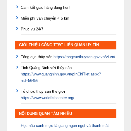
Cam kết giao hàng đúng hẹn!
Miễn phí vận chuyển < 5 km
Phục vụ 24/7
GIỚI THIỆU CỔNG TTĐT LIÊN QUAN UY TÍN
Tổng cục thủy sản
https://tongcucthuysan.gov.vn/vi-vn/
Tỉnh Quảng Ninh với thủy sản
https://www.quangninh.gov.vn/pInChiTiet.aspx?
nid=56456
Tổ chức thủy sản thế giới
https://www.worldfishcenter.org/
NỘI DUNG QUAN TÂM NHIỀU
Học nấu canh mực lá giang ngon ngọt và thanh mát