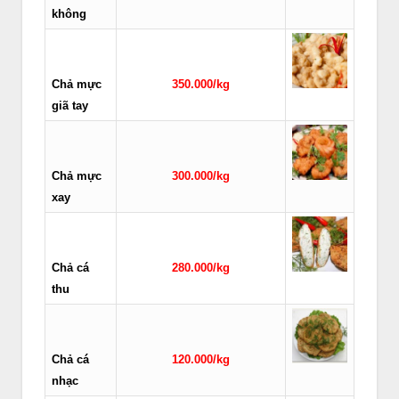
không
Chả mực
350.000/kg
giã tay
Chả mực
300.000/kg
xay
Chả cá
280.000/kg
thu
Chả cá
120.000/kg
nhạc