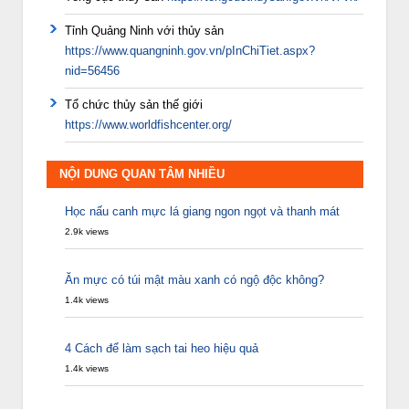
Tỉnh Quảng Ninh với thủy sản
https://www.quangninh.gov.vn/pInChiTiet.aspx?
nid=56456
Tổ chức thủy sản thế giới
https://www.worldfishcenter.org/
NỘI DUNG QUAN TÂM NHIỀU
Học nấu canh mực lá giang ngon ngọt và thanh mát
2.9k views
Ăn mực có túi mật màu xanh có ngộ độc không?
1.4k views
4 Cách để làm sạch tai heo hiệu quả
1.4k views