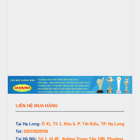
LIÊN HỆ MUA HÀNG
Tại Hạ Long:
Ô 41, Tổ 1, Khu 6, P. Yết Kiêu, TP. Hạ Long
Tel:
02033828558
Tại Hà Nội:
Số 1, lô 4E, đường Trung Yên 10B, Phường