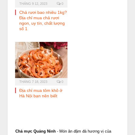
THÁNG 9 12, 2023
0
Chả rươi bao nhiêu 1kg?
Địa chỉ mua chả rươi
ngon, uy tín, chất lượng
số 1
THÁNG 7 18, 2023
0
Địa chỉ mua tôm khô ở
Hà Nội bạn nên biết
Chả mực Quảng Ninh
- Món ăn đậm đà hương vị của