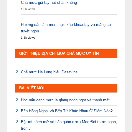
Chả mực giã tay hút chân không
1.3k views
Hướng dẫn làm món mực xào khoai tây và măng củ
tuyệt ngon
1.2k views
GIỚI THIỆU ĐỊA CHỈ MUA CHẢ MỰC UY TÍN
Chả mực Hạ Long hiệu Dasavina
BÀI VIẾT MỚI
Học nấu canh mực lá giang ngon ngọt và thanh mát
Bếp Hồng Ngoại và Bếp Từ Khác Nhau Ở Điểm Nào?
Bật mí cách mở và bảo quản rượu Mao Đài thơm ngon,
trọn vị