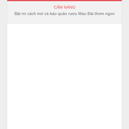
CẨM NANG
Bật mí cách mở và bảo quản rượu Mao Đài thơm ngon, trọn vị