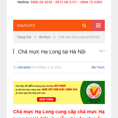
NAVIGATE
»
»
Trang chủ
ẩm thực
Chả mực Hạ Long tại Hà Nội
Chả mực Hạ Long tại Hà Nội
0
BY
HẢI MINH
ON
THÁNG 2 20, 2013
ẨM THỰC
Chả mực Hạ Long cung cấp chả mực Hạ