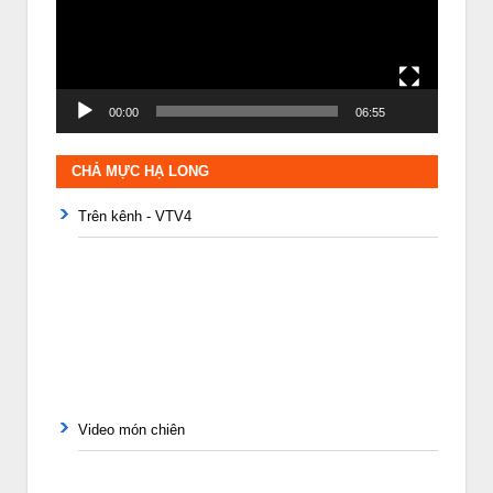
00:00
06:55
CHẢ MỰC HẠ LONG
Trên kênh - VTV4
Video món chiên