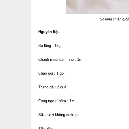
Sò lông chiên giò
Nguyên liệu
Sò lông : 1kg
Chanh muối băm nhỏ : 1m
Cháo gói : 1 gói
Trứng gà : 2 quả
Cọng ngò rí băm : 1M
Sữa tươi không đường
Sữa đặc