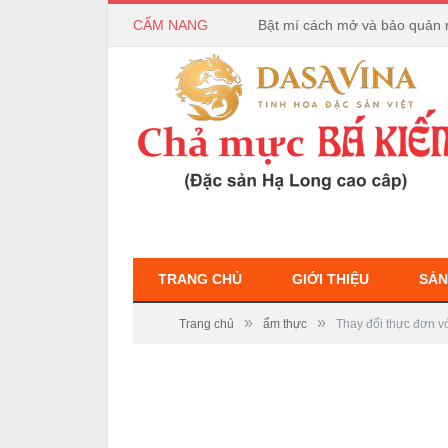
CẨM NANG
Bật mí cách mở và bảo quản 
TRANG CHỦ
GIỚI THIỆU
SẢN
»
»
Trang chủ
ẩm thực
Thay đổi thực đơn v