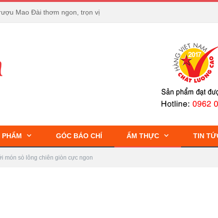
rượu Mao Đài thơm ngon, trọn vị
 PHẨM
GÓC BÁO CHÍ
ẨM THỰC
TIN TỨ
ới món sò lông chiên giòn cực ngon