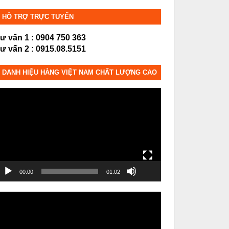
HỖ TRỢ TRỰC TUYẾN
ư vấn 1 : 0904 750 363
ư vấn 2 : 0915.08.5151
DANH HIỆU HÀNG VIỆT NAM CHẤT LƯỢNG CAO
rình
hơi
ideo
00:00
01:02
rình
hơi
ideo