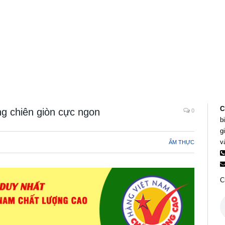
C
ng chiên giòn cực ngon
0
b
g
v
ẨM THỰC
C