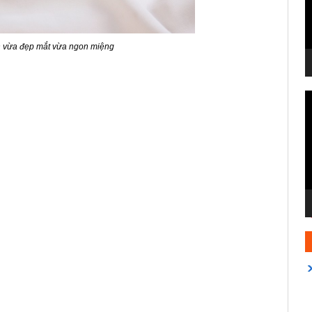
n vừa đẹp mắt vừa ngon miệng
T
c
V