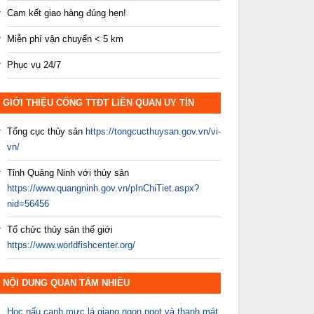
Cam kết giao hàng đúng hẹn!
Miễn phí vận chuyển < 5 km
Phục vụ 24/7
GIỚI THIỆU CỔNG TTĐT LIÊN QUAN UY TÍN
Tổng cục thủy sản
https://tongcucthuysan.gov.vn/vi-
vn/
Tỉnh Quảng Ninh với thủy sản
https://www.quangninh.gov.vn/pInChiTiet.aspx?
nid=56456
Tổ chức thủy sản thế giới
https://www.worldfishcenter.org/
NỘI DUNG QUAN TÂM NHIỀU
Học nấu canh mực lá giang ngon ngọt và thanh mát