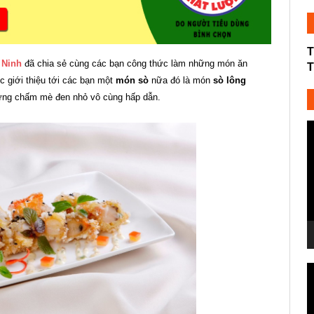
T
 Ninh
đã chia sẻ cùng các bạn công thức làm những món ăn
T
ục giới thiệu tới các bạn một
món sò
nữa đó là món
sò lông
ng chấm mè đen nhỏ vô cùng hấp dẫn.
T
c
V
T
c
V