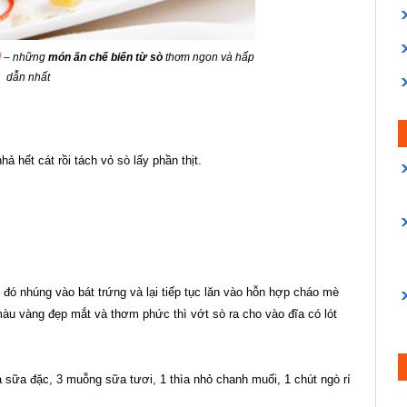
i
– những
món ăn chế biến từ sò
thơm ngon và hấp
dẫn nhất
 hết cát rồi tách vỏ sò lấy phần thịt.
 đó nhúng vào bát trứng và lại tiếp tục lăn vào hỗn hợp cháo mè
màu vàng đẹp mắt và thơm phức thì vớt sò ra cho vào đĩa có lót
 sữa đặc, 3 muỗng sữa tươi, 1 thìa nhỏ chanh muối, 1 chút ngò rí