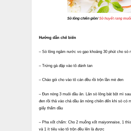
Sò lông chiên giòn
/
Sò huyết rang muố
Hướng dẫn chế biến
– Sò lông ngâm nước vo gạo khoảng 30 phút cho sò nhả
– Trứng gà đập vào tô đánh tan
– Cháo gói cho vào tô cán đều rồi trộn lần mè đen
– Đun nóng 3 muôi dầu ăn. Lăn sò lông bát bột mì sau
đen rồi thả vào chả dầu ăn nóng chiên đến khi sò có 
giấy thấm dầu
– Pha xốt chấm: Cho 2 muỗng xốt maiyonnaise, 1 thìa
và 1 ít tiêu vào tô trộn đều lên là được