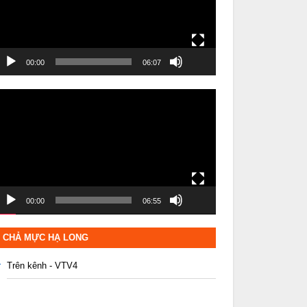
00:00
06:07
rình
hơi
ideo
00:00
06:55
CHẢ MỰC HẠ LONG
Trên kênh - VTV4