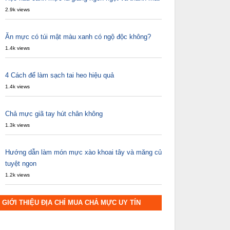
2.9k views
Ăn mực có túi mật màu xanh có ngộ độc không?
1.4k views
4 Cách để làm sạch tai heo hiệu quả
1.4k views
Chả mực giã tay hút chân không
1.3k views
Hướng dẫn làm món mực xào khoai tây và măng củ
tuyệt ngon
1.2k views
GIỚI THIỆU ĐỊA CHỈ MUA CHẢ MỰC UY TÍN